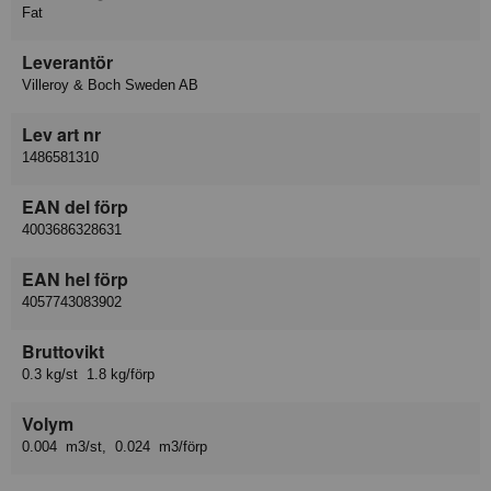
Fat
Leverantör
Villeroy & Boch Sweden AB
Lev art nr
1486581310
EAN del förp
4003686328631
EAN hel förp
4057743083902
Bruttovikt
0.3 kg/st 1.8 kg/förp
Volym
0.004 m3/st, 0.024 m3/förp