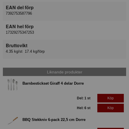
EAN del förp
7392753587796
EAN hel förp
17329275347253
Bruttovikt
4.35 kg/st 17.4 kg/förp
Liknande produkter
Barnbestickset Giraff 4 delar Dorre
Del: 1 st
Köp
Hel: 6 st
Köp
BBQ Stekkniv 6-pack 22,5 cm Dorre