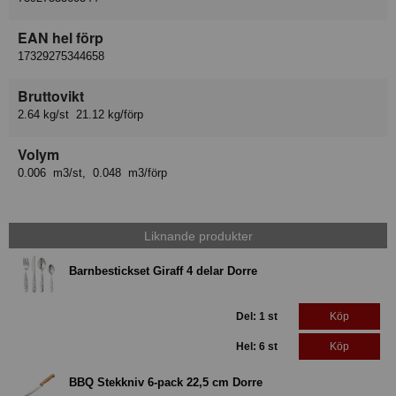
EAN hel förp
17329275344658
Bruttovikt
2.64 kg/st 21.12 kg/förp
Volym
0.006 m3/st, 0.048 m3/förp
Liknande produkter
Barnbestickset Giraff 4 delar Dorre
Del: 1 st
Köp
Hel: 6 st
Köp
BBQ Stekkniv 6-pack 22,5 cm Dorre