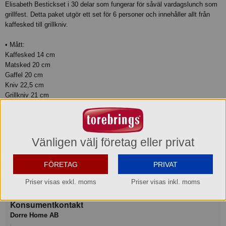
Elisabeth Bestickset i 30 delar som fungerar för såväl vardagslunch som
grillfest. Detta paket utgör ett set för 6 personer och innehåller allt från
kaffesked till grillkniv.
• Mått:
Kaffesked 14 cm
Matsked 20 cm
Gaffel 20 cm
Kniv 22,5 cm
Grillkniv 21 cm
• Skötselråd: Diskmaskinsäker
• Material: Rostfritt stål
Produktinformation
Vänligen välj företag eller privat
FÖRETAG
PRIVAT
Varumärke
Dorre®
Priser visas exkl. moms
Priser visas inkl. moms
Konsumentkontakt
Dorre Home AB