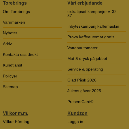
Torebrings
Vårt erbjudande
Om Torebrings
extratipset kampanjer v. 32-
37
Varumärken
Inbyteskampanj kaffemaskin
Nyheter
Prova kaffeautomat gratis
Arkiv
Vattenautomater
Kontakta oss direkt
Mat & dryck på jobbet
Kundtjänst
Service & operating
Policyer
Glad Påsk 2026
Sitemap
Julens gåvor 2025
PresentCard©
Villkor m.m.
Kundzon
Villkor Företag
Logga in