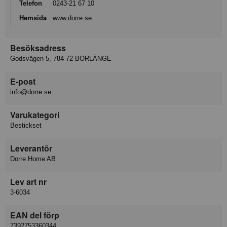
Telefon
0243-21 67 10
Hemsida
www.dorre.se
Besöksadress
Godsvägen 5, 784 72 BORLÄNGE
E-post
info@dorre.se
Varukategori
Bestickset
Leverantör
Dorre Home AB
Lev art nr
3-6034
EAN del förp
7392753360344