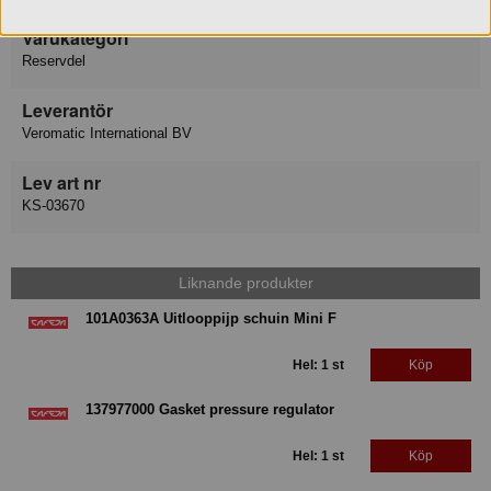
Varukategori
Reservdel
Leverantör
Veromatic International BV
Lev art nr
KS-03670
Liknande produkter
101A0363A Uitlooppijp schuin Mini F
Hel: 1 st
Köp
137977000 Gasket pressure regulator
Hel: 1 st
Köp