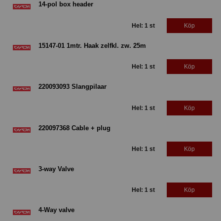
14-pol box header
Hel: 1 st
Köp
15147-01 1mtr. Haak zelfkl. zw. 25m
Hel: 1 st
Köp
220093093 Slangpilaar
Hel: 1 st
Köp
220097368 Cable + plug
Hel: 1 st
Köp
3-way Valve
Hel: 1 st
Köp
4-Way valve