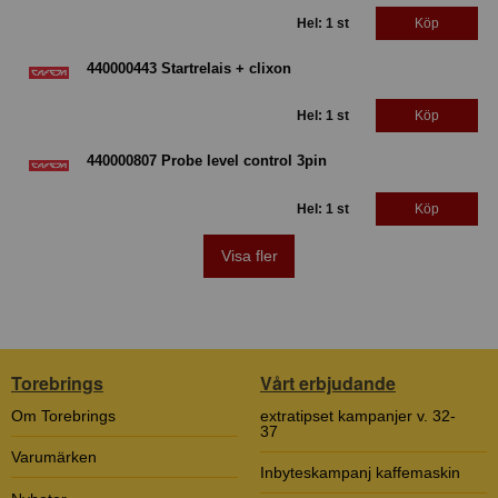
Hel: 1 st
Köp
440000443 Startrelais + clixon
Hel: 1 st
Köp
440000807 Probe level control 3pin
Hel: 1 st
Köp
Visa fler
Torebrings
Vårt erbjudande
Om Torebrings
extratipset kampanjer v. 32-
37
Varumärken
Inbyteskampanj kaffemaskin