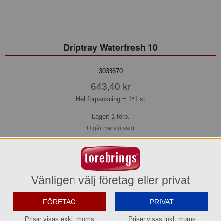
Driptray Waterfresh 10
3033670
643,40 kr
Hel förpackning =
1*1 st
Lager: 1 förp.
Utgår när slutsåld
Köp »
Produktinformation
Vänligen välj företag eller privat
FÖRETAG
PRIVAT
Varumärke
Water Fresh
Priser visas exkl. moms
Priser visas inkl. moms