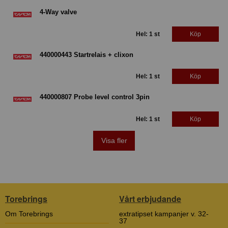
4-Way valve
Hel: 1 st
Köp
440000443 Startrelais + clixon
Hel: 1 st
Köp
440000807 Probe level control 3pin
Hel: 1 st
Köp
Visa fler
Torebrings
Vårt erbjudande
Om Torebrings
extratipset kampanjer v. 32-
37