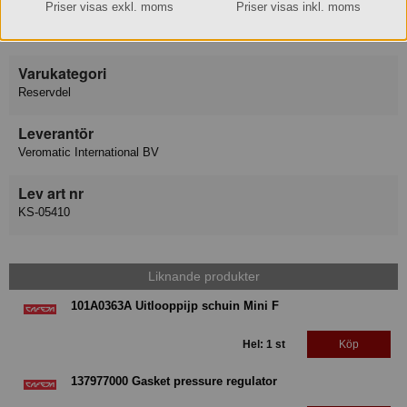
Priser visas exkl. moms
Priser visas inkl. moms
Varumärke
Cafeja
Varukategori
Reservdel
Leverantör
Veromatic International BV
Lev art nr
KS-05410
Liknande produkter
101A0363A Uitlooppijp schuin Mini F
Hel: 1 st
Köp
137977000 Gasket pressure regulator