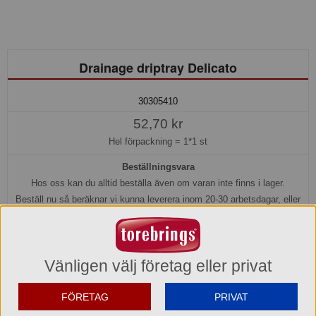
Drainage driptray Delicato
30305410
52,70 kr
Hel förpackning =
1*1 st
Beställningsvara
Hos oss kan du alltid beställa även om varan inte finns i lager.
Beställ nu så beräknar vi kunna leverera inom 20-30 arbetsdagar, eller
senare om du önskar.
Köp »
Vänligen välj företag eller privat
Produktinformation
FÖRETAG
PRIVAT