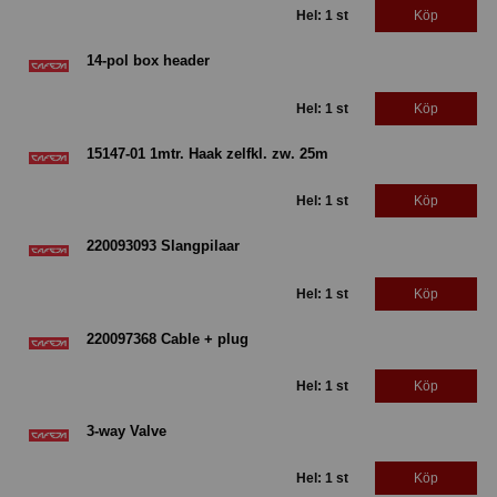
Hel: 1 st
Köp
14-pol box header
Hel: 1 st
Köp
15147-01 1mtr. Haak zelfkl. zw. 25m
Hel: 1 st
Köp
220093093 Slangpilaar
Hel: 1 st
Köp
220097368 Cable + plug
Hel: 1 st
Köp
3-way Valve
Hel: 1 st
Köp