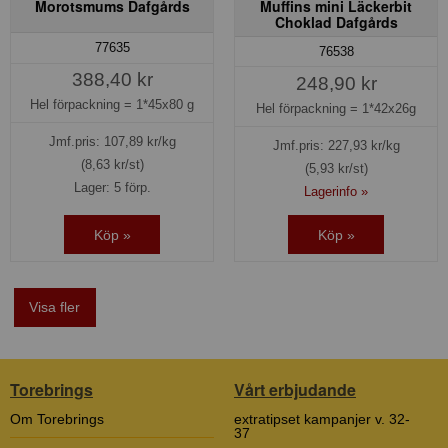
Morotsmums Dafgårds
Muffins mini Läckerbit
Choklad Dafgårds
77635
76538
388,40 kr
248,90 kr
Hel förpackning =
1*45x80 g
Hel förpackning =
1*42x26g
Jmf.pris:
107,89
kr/kg
Jmf.pris:
227,93
kr/kg
(8,63 kr/st)
(5,93 kr/st)
Lager: 5 förp.
Lagerinfo »
Köp »
Köp »
Visa fler
Torebrings
Vårt erbjudande
Om Torebrings
extratipset kampanjer v. 32-
37