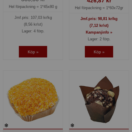
426,87 kr
Hel förpackning =
1*45x80 g
Hel förpackning =
1*60x72gr
Jmf.pris:
107,03
kr/kg
Jmf.pris:
98,81
kr/kg
(8,56 kr/st)
(7,12 kr/st)
Lager: 4 förp.
Kampanjinfo »
Lager: 2 förp.
Köp »
Köp »