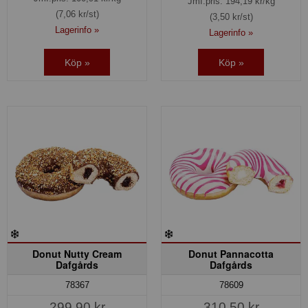
Jmf.pris:
194,19
kr/kg
(7,06 kr/st)
(3,50 kr/st)
Lagerinfo »
Lagerinfo »
Köp »
Köp »
Donut Nutty Cream
Donut Pannacotta
Dafgårds
Dafgårds
78367
78609
299,90 kr
310,50 kr