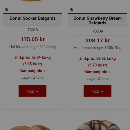
Donut Socker Dafgårds
Donut Strawberry Dream
Dafgårds
78918
78509
175,05 kr
208,17 kr
Hel förpackning =
1*48x50g
Hel förpackning =
1*36x70 g
Jmf.pris:
72,94
kr/kg
Jmf.pris:
82,61
kr/kg
(3,65 kr/st)
(5,79 kr/st)
Kampanjinfo »
Kampanjinfo »
Lager: 2 förp.
Lager: 2 förp.
Köp »
Köp »