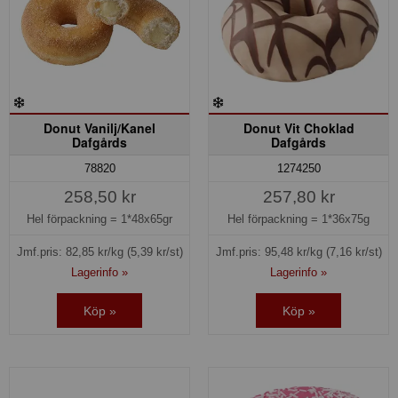
Donut Vanilj/Kanel
Donut Vit Choklad
Dafgårds
Dafgårds
78820
1274250
258,50 kr
257,80 kr
Hel förpackning =
1*48x65gr
Hel förpackning =
1*36x75g
Jmf.pris:
82,85
kr/kg
(5,39 kr/st)
Jmf.pris:
95,48
kr/kg
(7,16 kr/st)
Lagerinfo »
Lagerinfo »
Köp »
Köp »