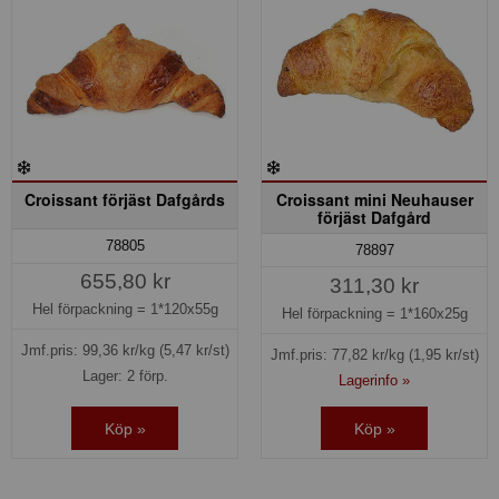
Croissant förjäst Dafgårds
Croissant mini Neuhauser
förjäst Dafgård
78805
78897
655,80 kr
311,30 kr
Hel förpackning =
1*120x55g
Hel förpackning =
1*160x25g
Jmf.pris:
99,36
kr/kg
(5,47 kr/st)
Jmf.pris:
77,82
kr/kg
(1,95 kr/st)
Lager: 2 förp.
Lagerinfo »
Köp »
Köp »