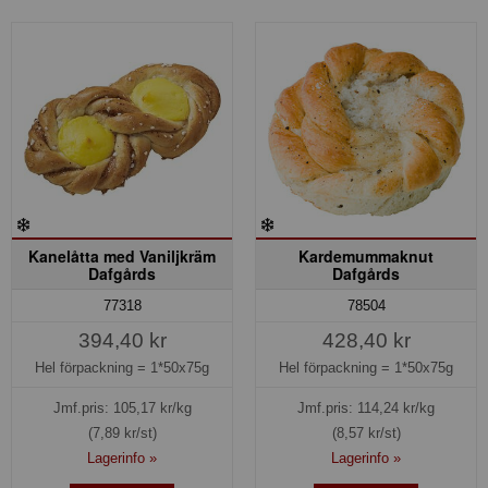
Kanelåtta med Vaniljkräm
Kardemummaknut
Dafgårds
Dafgårds
77318
78504
394,40 kr
428,40 kr
Hel förpackning =
1*50x75g
Hel förpackning =
1*50x75g
Jmf.pris:
105,17
kr/kg
Jmf.pris:
114,24
kr/kg
(7,89 kr/st)
(8,57 kr/st)
Lagerinfo »
Lagerinfo »