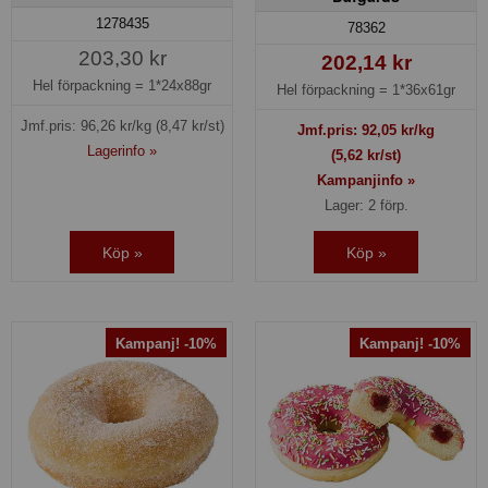
1278435
78362
203,30 kr
202,14 kr
Hel förpackning =
1*24x88gr
Hel förpackning =
1*36x61gr
Jmf.pris:
96,26
kr/kg
(8,47 kr/st)
Jmf.pris:
92,05
kr/kg
Lagerinfo »
(5,62 kr/st)
Kampanjinfo »
Lager: 2 förp.
Köp »
Köp »
Kampanj! -10%
Kampanj! -10%