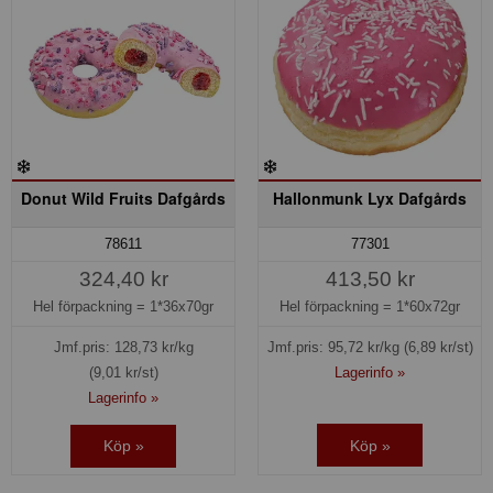
Donut Wild Fruits Dafgårds
Hallonmunk Lyx Dafgårds
78611
77301
324,40 kr
413,50 kr
Hel förpackning =
1*36x70gr
Hel förpackning =
1*60x72gr
Jmf.pris:
128,73
kr/kg
Jmf.pris:
95,72
kr/kg
(6,89 kr/st)
(9,01 kr/st)
Lagerinfo »
Lagerinfo »
Köp »
Köp »