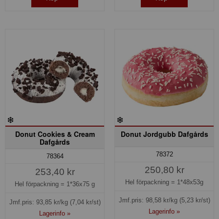
Donut Cookies & Cream
Donut Jordgubb Dafgårds
Dafgårds
78372
78364
250,80 kr
253,40 kr
Hel förpackning =
1*48x53g
Hel förpackning =
1*36x75 g
Jmf.pris:
98,58
kr/kg
(5,23 kr/st)
Jmf.pris:
93,85
kr/kg
(7,04 kr/st)
Lagerinfo »
Lagerinfo »