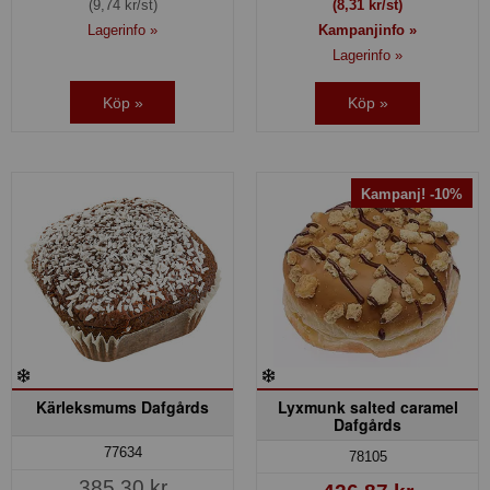
(9,74 kr/st)
(8,31 kr/st)
Lagerinfo »
Kampanjinfo »
Lagerinfo »
Köp »
Köp »
Kampanj! -10%
Kärleksmums Dafgårds
Lyxmunk salted caramel
Dafgårds
77634
78105
385,30 kr