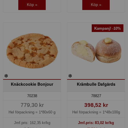
Köp »
Köp »
Kampanj! -10%
Knäckcookie Bonjour
Krämbulle Dafgårds
70238
78827
779,30 kr
398,52 kr
Hel förpackning =
1*80x60 g
Hel förpackning =
1*48x100g
Jmf.pris:
162,35
kr/kg
Jmf.pris:
83,02
kr/kg