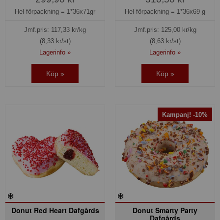
Hel förpackning =
1*36x71gr
Hel förpackning =
1*36x69 g
Jmf.pris:
117,33
kr/kg
Jmf.pris:
125,00
kr/kg
(8,33 kr/st)
(8,63 kr/st)
Lagerinfo »
Lagerinfo »
Köp »
Köp »
Kampanj! -10%
Donut Red Heart Dafgårds
Donut Smarty Party
Dafgårds