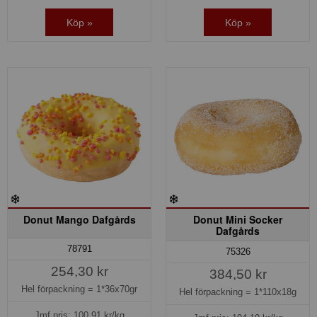
Köp »
Köp »
Donut Mango Dafgårds
Donut Mini Socker
Dafgårds
78791
75326
254,30 kr
384,50 kr
Hel förpackning =
1*36x70gr
Hel förpackning =
1*110x18g
Jmf.pris:
100,91
kr/kg