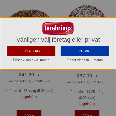
Vänligen välj företag eller privat
FÖRETAG
PRIVAT
Donut Choklad Dafgårds
Donut Coconut Dream
Dafgårds
Priser visas exkl. moms
Priser visas inkl. moms
78919
78366
241,20 kr
287,90 kr
Hel förpackning =
1*48x55gr
Hel förpackning =
1*36x70 g
Jmf.pris:
91,36
kr/kg
(5,03 kr/st)
Jmf.pris:
114,25
kr/kg
Lagerinfo »
(8,00 kr/st)
Lagerinfo »
Köp »
Köp »