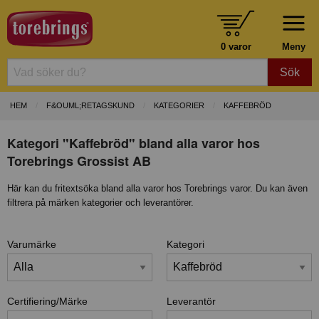
0 varor
Meny
Sök
HEM
F&OUML;RETAGSKUND
KATEGORIER
KAFFEBRÖD
Kategori "Kaffebröd" bland alla varor hos
Torebrings Grossist AB
Här kan du fritextsöka bland alla varor hos Torebrings varor. Du kan även
filtrera på märken kategorier och leverantörer.
Varumärke
Kategori
Certifiering/Märke
Leverantör