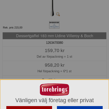
Rek. pris 215,00
Dessertgaffel 183 mm Udine Villeroy & Boch
1263470080
159,70 kr
Del av förpackning =
1 st
958,20 kr
Hel förpackning =
6*1 st
Beställningsvara
Hos oss kan du alltid beställa även om varan inte finns i lager.
Beställ nu så beräknar vi kunna leverera inom 10-15 arbetsdagar, eller
senare om du önskar.
Vänligen välj företag eller privat
Köp »