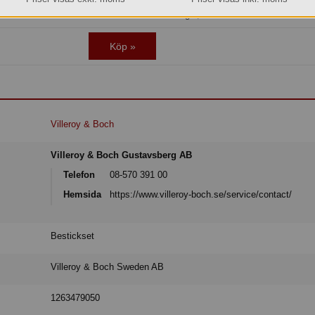
eräknar vi kunna leverera inom 10-15 arbetsdagar, eller senare om du önskar.
Köp »
Villeroy & Boch
Villeroy & Boch Gustavsberg AB
Telefon
08-570 391 00
Hemsida
https://www.villeroy-boch.se/service/contact/
Bestickset
Villeroy & Boch Sweden AB
1263479050