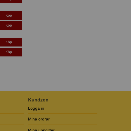
Köp
Köp
Köp
Köp
Kundzon
Logga in
Mina ordrar
Mina uppgifter