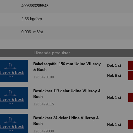
4003683285548
2.35 kg/förp
0.006 m3/st
Liknande produkter
Bakelsegaffel 156 mm Udine Villeroy
Del: 1 st
& Boch
Hel: 6 st
1263470190
Bestickset 113 delar Udine Villeroy &
Boch
Hel: 1 st
1263479115
Bestickset 24 delar Udine Villeroy &
Boch
Hel: 1 st
1263479030