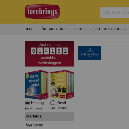
HEM
FÖRETAGSKUND
BESTICK
VILLEROY & BOCH BE
Just nu finns
0
1
4
1
8
2
produkter i
webbshoppen
Privat
Företag
(inkl. moms)
(exkl. moms)
Startsida
Nya varor