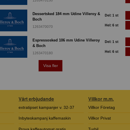
1263470130
Dessertsked 184 mm Udine Villeroy &
Del: 1 st
Boch
Hel: 6 st
1263470070
Espressosked 106 mm Udine Villeroy
Del: 1 st
& Boch
Hel: 6 st
1263470180
Visa fler
Vårt erbjudande
Villkor m.m.
extratipset kampanjer v. 32-37
Villkor Företag
Inbyteskampanj kaffemaskin
Villkor Privat
Prova kaffeautomat gratis
Turbil