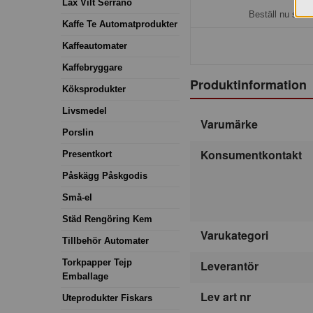
Lax Vilt Serrano
Beställ nu så b
Kaffe Te Automatprodukter
Kaffeautomater
Kaffebryggare
Produktinformation
Köksprodukter
Livsmedel
Varumärke
Porslin
Konsumentkontakt
Presentkort
Påskägg Påskgodis
Små-el
Städ Rengöring Kem
Varukategori
Tillbehör Automater
Torkpapper Tejp
Leverantör
Emballage
Lev art nr
Uteprodukter Fiskars