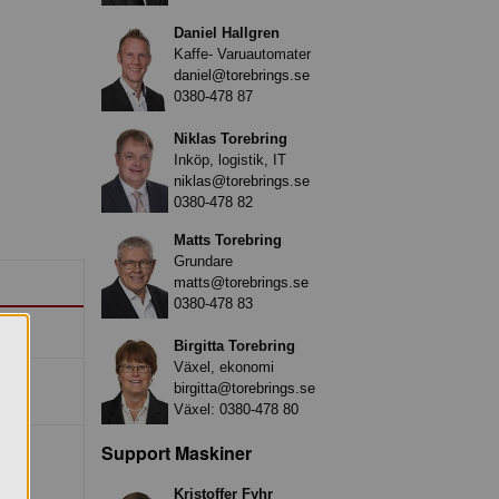
Daniel Hallgren
Kaffe- Varuautomater
daniel@torebrings.se
0380-478 87
Niklas Torebring
Inköp, logistik, IT
niklas@torebrings.se
0380-478 82
Matts Torebring
Grundare
matts@torebrings.se
0380-478 83
Birgitta Torebring
Växel, ekonomi
birgitta@torebrings.se
Växel:
0380-478 80
Support Maskiner
Kristoffer Fyhr