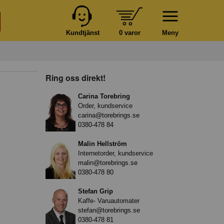
Kundtjänst
0 varor
Meny
Ring oss direkt!
Carina Torebring
Order, kundservice
carina@torebrings.se
0380-478 84
Malin Hellström
Internetorder, kundservice
malin@torebrings.se
0380-478 80
Stefan Grip
Kaffe- Varuautomater
stefan@torebrings.se
0380-478 81