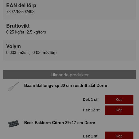
EAN del förp
7392753592493
Bruttovikt
0.25 kg/st 2.5 kg/förp
Volym
0.003 m3/st, 0.03 m3/förp
Liknande produkter
Baani Ballongvisp 30 cm rostfritt stål Dorre
Del: 1 st
Köp
Hel: 12 st
Köp
Beck Bakform Citron 29x17 cm Dorre
Del: 1 st
Köp