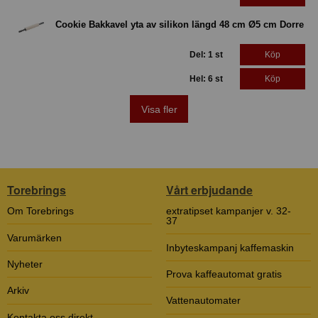
Cookie Bakkavel yta av silikon längd 48 cm Ø5 cm Dorre
Del: 1 st
Köp
Hel: 6 st
Köp
Visa fler
Torebrings
Vårt erbjudande
Om Torebrings
extratipset kampanjer v. 32-
37
Varumärken
Inbyteskampanj kaffemaskin
Nyheter
Prova kaffeautomat gratis
Arkiv
Vattenautomater
Kontakta oss direkt