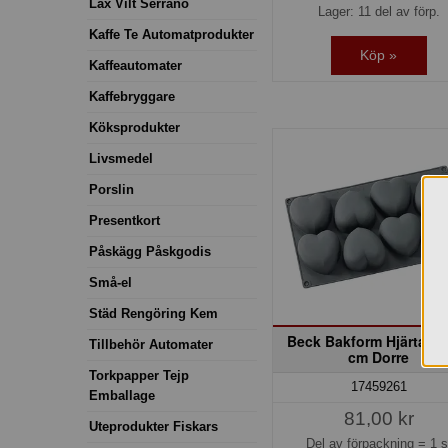
Lax Vilt Serrano
Lager: 11 del av förp.
Kaffe Te Automatprodukter
Köp »
Kaffeautomater
Kaffebryggare
Köksprodukter
Livsmedel
Porslin
Presentkort
Påskägg Påskgodis
Små-el
Städ Rengöring Kem
Beck Bakform Hjärta 2
Tillbehör Automater
cm Dorre
Torkpapper Tejp
17459261
Emballage
81,00 kr
Uteprodukter Fiskars
Del av förpackning =
1 s