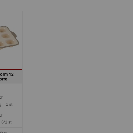
form 12
orre
kr
ng =
1 st
kr
=
6*1 st