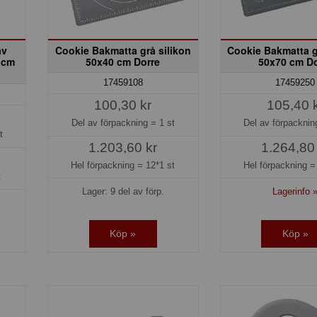
av
Cookie Bakmatta grå silikon
Cookie Bakmatta g
 cm
50x40 cm Dorre
50x70 cm Do
17459108
17459250
100,30 kr
105,40 
Del av förpackning =
1 st
Del av förpackni
t
1.203,60 kr
1.264,80
Hel förpackning =
12*1 st
Hel förpackning 
t
Lager: 9 del av förp.
Lagerinfo 
Köp »
Köp »