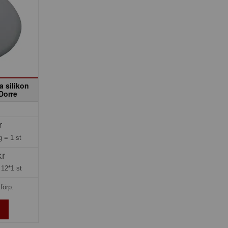
 silikon
Dorre
r
ng =
1 st
kr
=
12*1 st
förp.