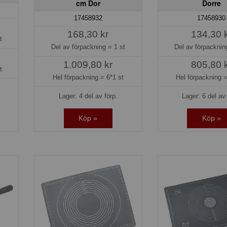
cm Dor
Dorre
17458932
17458930
168,30 kr
134,30 
t
Del av förpackning =
1 st
Del av förpackni
1.009,80 kr
805,80 
t
Hel förpackning =
6*1 st
Hel förpackning 
Lager: 4 del av förp.
Lager: 6 del av 
Köp »
Köp »