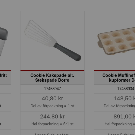
ritt
Cookie Kakspade alt.
Cookie Muffins
Stekspade Dorre
kupformer D
17458947
17458934
40,80 kr
148,50 
t
Del av förpackning =
1 st
Del av förpackni
244,80 kr
891,00 
t
Hel förpackning =
6*1 st
Hel förpackning 