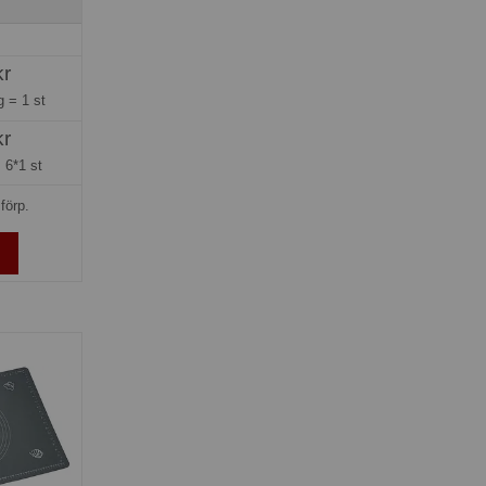
kr
ng =
1 st
kr
=
6*1 st
förp.