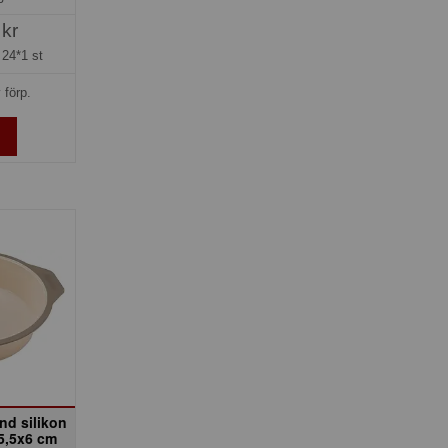
 kr
=
24*1 st
 förp.
nd silikon
25,5x6 cm