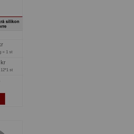
rå silikon
rre
kr
ng =
1 st
 kr
=
12*1 st
»