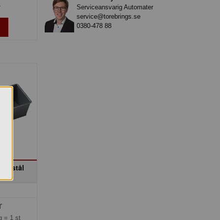
»
Serviceansvarig Automater
service@torebrings.se
0380-478 88
kolstål
rre
r
ng =
1 st