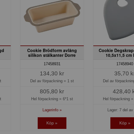
gd
Cookie Brödform avlång
Cookie Degskrapa
silikon stålkanter Dorre
10,5x11,5 cm 
17458931
17458940
134,30 kr
35,70 k
t
Del av förpackning =
1 st
Del av förpackni
805,80 kr
428,40 
t
Hel förpackning =
6*1 st
Hel förpackning 
Lagerinfo »
Lager: 7 del av 
Köp »
Köp »