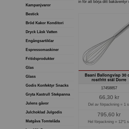
in för att börja ditt bakäventyr
Kampanjvaror
Bestick
Bröd Kakor Konditori
Dryck Läsk Vatten
Engångsartiklar
Espressomaskiner
Fritidsprodukter
Glas
Baani Ballongvisp 30
Glass
rostfritt stål Dorre
Godis Konfektyr Snacks
17458857
Gryta Kastrull Stekpanna
66,30 kr
Julens gåvor
Del av förpackning =
1 s
Julchoklad Julgodis
795,60 kr
Matgåva Tomtelåda
Hel förpackning =
12*1 s