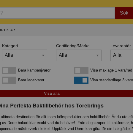
Sök
ARTIKLAR
Kategori
Certifiering/Märke
Leverantör
Bara kampanjvaror
Visa maxläge 1 vara/rad
Bara kampanjvaror
Visa maxläge 1 vara/rad
Bara lagervaror
Visa standardläge
Bara lagervaror
Visa standardläge 3 varo
Dina Perfekta Baktillbehör hos Torebrings
ultimata destination för allt inom köksprodukter och baktillbehör. Är du ute eft
 av Dorre bakartiklar exakt vad du behöver!. Från degskrapor till kakformar, hä
omponerade mästerverk i köket. Upptäck vad Dorre kan göra för din bakglädje