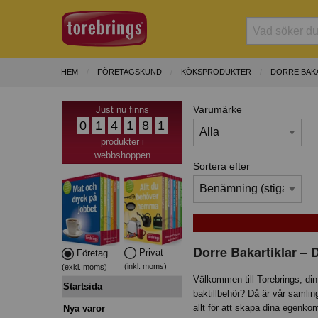
HEM
FÖRETAGSKUND
KÖKSPRODUKTER
DORRE BAK
Varumärke
Just nu finns
0
1
4
1
8
1
produkter i
webbshoppen
Sortera efter
Dorre Bakartiklar – 
Privat
Företag
(inkl. moms)
(exkl. moms)
Välkommen till Torebrings, din 
Startsida
baktillbehör? Då är vår samling
allt för att skapa dina egenk
Nya varor