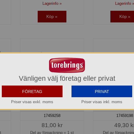
Lagerinfo »
Lagerinfo 
Köp »
Köp »
Vänligen välj företag eller privat
FÖRETAG
PRIVAT
9x17
Beck Bakform Päron 29x17
Brody Brödform 
Priser visas exkl. moms
Priser visas inkl. moms
cm Dorre
31x12 cm Do
17459258
17459198
81,00 kr
49,30 k
t
Del av förpackning =
1 st
Del av förpackni