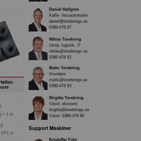
Daniel Hallgren
Kaffe- Varuautomater
daniel@torebrings.se
0380-478 87
Niklas Torebring
Inköp, logistik, IT
niklas@torebrings.se
0380-478 82
Matts Torebring
Grundare
matts@torebrings.se
Hallon
0380-478 83
orre
Birgitta Torebring
Växel, ekonomi
r
birgitta@torebrings.se
ng =
1 st
Växel:
0380-478 80
kr
Support Maskiner
=
10*1 st
Kristoffer Fyhr