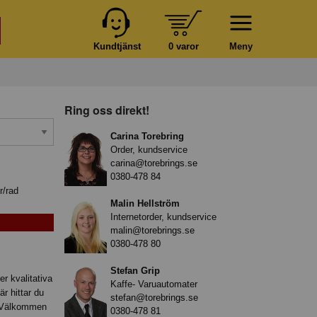
Kundtjänst
0 varor
Meny
Ring oss direkt!
Carina Torebring
Order, kundservice
carina@torebrings.se
0380-478 84
r/rad
Malin Hellström
Internetorder, kundservice
malin@torebrings.se
0380-478 80
Stefan Grip
er kvalitativa
Kaffe- Varuautomater
r hittar du
stefan@torebrings.se
. Välkommen
0380-478 81