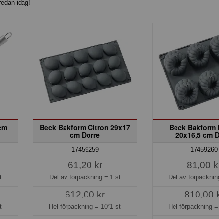
 redan idag!
 cm
Beck Bakform Citron 29x17
Beck Bakform 
cm Dorre
20x16,5 cm D
17459259
17459260
61,20 kr
81,00 k
t
Del av förpackning =
1 st
Del av förpackni
612,00 kr
810,00 
t
Hel förpackning =
10*1 st
Hel förpackning 