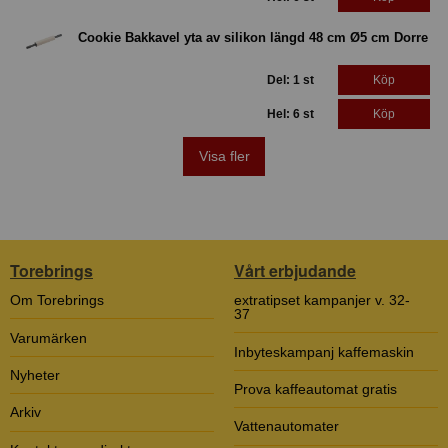
Cookie Bakkavel yta av silikon längd 48 cm Ø5 cm Dorre
Del: 1 st
Köp
Hel: 6 st
Köp
Visa fler
Torebrings
Vårt erbjudande
Om Torebrings
extratipset kampanjer v. 32-
37
Varumärken
Inbyteskampanj kaffemaskin
Nyheter
Prova kaffeautomat gratis
Arkiv
Vattenautomater