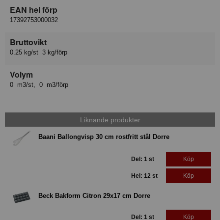
EAN hel förp
17392753000032
Bruttovikt
0.25 kg/st 3 kg/förp
Volym
0 m3/st, 0 m3/förp
Liknande produkter
Baani Ballongvisp 30 cm rostfritt stål Dorre
Del: 1 st
Köp
Hel: 12 st
Köp
Beck Bakform Citron 29x17 cm Dorre
Del: 1 st
Köp