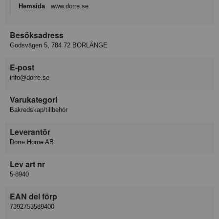
Hemsida
www.dorre.se
Besöksadress
Godsvägen 5, 784 72 BORLÄNGE
E-post
info@dorre.se
Varukategori
Bakredskap/tillbehör
Leverantör
Dorre Home AB
Lev art nr
5-8940
EAN del förp
7392753589400