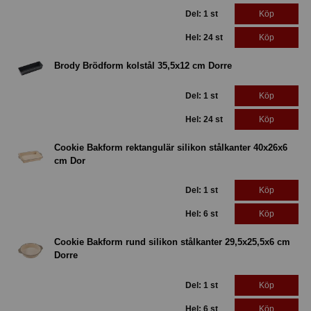
Del: 1 st
Köp
Hel: 24 st
Köp
Brody Brödform kolstål 35,5x12 cm Dorre
Del: 1 st
Köp
Hel: 24 st
Köp
Cookie Bakform rektangulär silikon stålkanter 40x26x6
cm Dor
Del: 1 st
Köp
Hel: 6 st
Köp
Cookie Bakform rund silikon stålkanter 29,5x25,5x6 cm
Dorre
Del: 1 st
Köp
Hel: 6 st
Köp