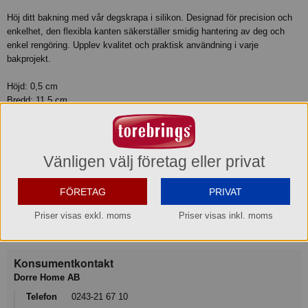
Höj ditt bakning med vår degskrapa i silikon. Designad för precision och
enkelhet, den flexibla kanten säkerställer smidig hantering av deg och
enkel rengöring. Upplev kvalitet och praktisk användning i varje
bakprojekt.
Höjd: 0,5 cm
Bredd: 11,5 cm
Längd: 10,5 cm
Skötselråd: Diskmaskinssäker, Dishwasher safe
Material: Silikon, Silicone
Vänligen välj företag eller privat
Produktinformation
FÖRETAG
PRIVAT
Varumärke
Priser visas exkl. moms
Priser visas inkl. moms
Dorre®
Konsumentkontakt
Dorre Home AB
Telefon
0243-21 67 10