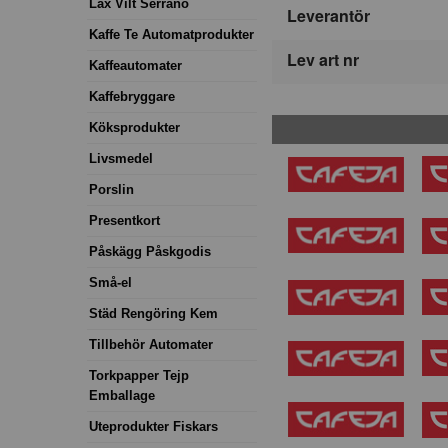
Lax Vilt Serrano
Leverantör
Kaffe Te Automatprodukter
Lev art nr
Kaffeautomater
Kaffebryggare
Köksprodukter
Livsmedel
Porslin
Presentkort
Påskägg Påskgodis
Små-el
Städ Rengöring Kem
Tillbehör Automater
Torkpapper Tejp
Emballage
Uteprodukter Fiskars