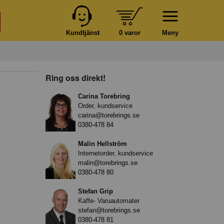
Kundtjänst
0 varor
Meny
Ring oss direkt!
Carina Torebring
Order, kundservice
carina@torebrings.se
0380-478 84
Malin Hellström
Internetorder, kundservice
malin@torebrings.se
0380-478 80
Stefan Grip
Kaffe- Varuautomater
stefan@torebrings.se
0380-478 81