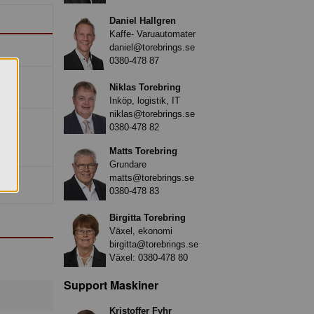
Daniel Hallgren
Kaffe- Varuautomater
daniel@torebrings.se
0380-478 87
Niklas Torebring
Inköp, logistik, IT
niklas@torebrings.se
0380-478 82
Matts Torebring
Grundare
matts@torebrings.se
0380-478 83
Birgitta Torebring
Växel, ekonomi
birgitta@torebrings.se
Växel:
0380-478 80
Support Maskiner
Kristoffer Fyhr