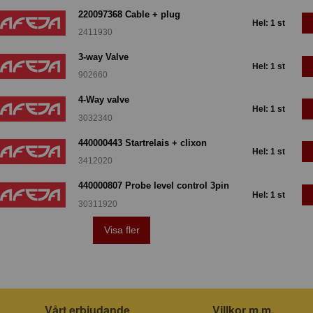
220097368 Cable + plug
Hel: 1 st
2411930
3-way Valve
Hel: 1 st
902660
4-Way valve
Hel: 1 st
3032340
440000443 Startrelais + clixon
Hel: 1 st
3412020
440000807 Probe level control 3pin
Hel: 1 st
30311920
Visa fler
Vårt erbjudande
Villkor m.m.