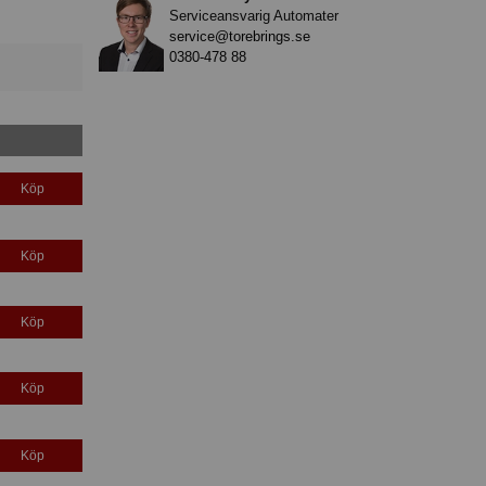
Serviceansvarig Automater
service@torebrings.se
0380-478 88
Köp
Köp
Köp
Köp
Köp