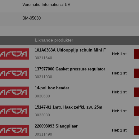
Veromatic International BV
BM-05630
Liknande produkter
101A0363A Uitlooppijp schuin Mini F
Hel: 1 st
30311640
137977000 Gasket pressure regulator
Hel: 1 st
30311930
14-pol box header
Hel: 1 st
3030680
15147-01 1mtr. Haak zelfkl. zw. 25m
Hel: 1 st
3033030
220093093 Slangpilaar
Hel: 1 st
30311490