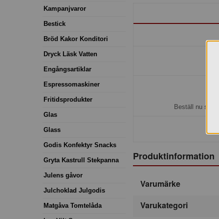
Kampanjvaror
Bestick
Bröd Kakor Konditori
Dryck Läsk Vatten
Engångsartiklar
Espressomaskiner
H
Fritidsprodukter
Beställ nu så b
Glas
Glass
Godis Konfektyr Snacks
Produktinformation
Gryta Kastrull Stekpanna
Julens gåvor
Varumärke
Julchoklad Julgodis
Varukategori
Matgåva Tomtelåda