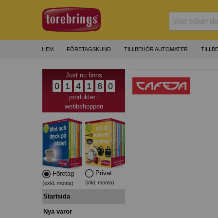
HEM
FÖRETAGSKUND
TILLBEHÖR AUTOMATER
TILLB
Just nu finns
0
1
4
1
8
0
produkter i
webbshoppen
Privat
Företag
(inkl. moms)
(exkl. moms)
Startsida
Nya varor