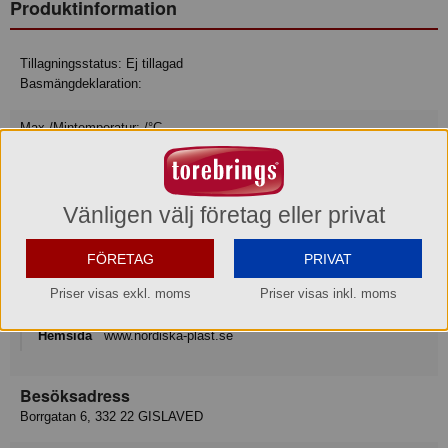
Produktinformation
Tillagningsstatus: Ej tillagad
Basmängdeklaration:
Max-/Mintemperatur: /°C
Varumärke
Vänligen välj företag eller privat
Nordiska Plast
Konsumentkontakt
FÖRETAG
PRIVAT
Nordiska Plast AB
Priser visas exkl. moms
Priser visas inkl. moms
Telefon
0371-58 61 00
Hemsida
www.nordiska-plast.se
Besöksadress
Borrgatan 6, 332 22 GISLAVED