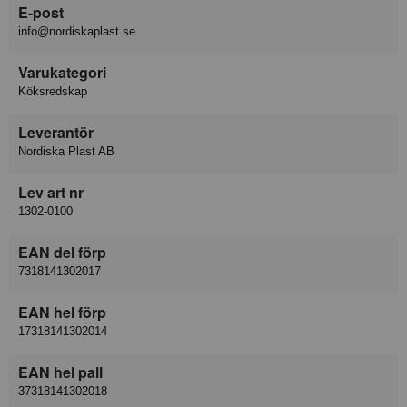
E-post
info@nordiskaplast.se
Varukategori
Köksredskap
Leverantör
Nordiska Plast AB
Lev art nr
1302-0100
EAN del förp
7318141302017
EAN hel förp
17318141302014
EAN hel pall
37318141302018