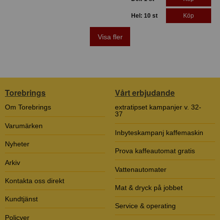
Hel: 10 st
Köp
Visa fler
Torebrings
Vårt erbjudande
Om Torebrings
extratipset kampanjer v. 32-
37
Varumärken
Inbyteskampanj kaffemaskin
Nyheter
Prova kaffeautomat gratis
Arkiv
Vattenautomater
Kontakta oss direkt
Mat & dryck på jobbet
Kundtjänst
Service & operating
Policyer