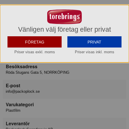
Varumärke
Packoplock
Konsumentkontakt
Vänligen välj företag eller privat
Packoplock Scandinavia AB
Telefon
020-50 58 50
FÖRETAG
PRIVAT
Hemsida
www.packoplock.se
Priser visas exkl. moms
Priser visas inkl. moms
Besöksadress
Röda Stugans Gata 5, NORRKÖPING
E-post
info@packoplock.se
Varukategori
Plastfilm
Leverantör