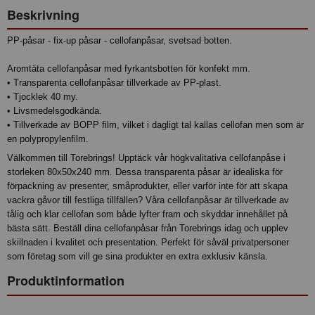
Beskrivning
PP-påsar - fix-up påsar - cellofanpåsar, svetsad botten.
Aromtäta cellofanpåsar med fyrkantsbotten för konfekt mm.
• Transparenta cellofanpåsar tillverkade av PP-plast.
• Tjocklek 40 my.
• Livsmedelsgodkända.
• Tillverkade av BOPP film, vilket i dagligt tal kallas cellofan men som är
en polypropylenfilm.
Välkommen till Torebrings! Upptäck vår högkvalitativa cellofanpåse i
storleken 80x50x240 mm. Dessa transparenta påsar är idealiska för
förpackning av presenter, småprodukter, eller varför inte för att skapa
vackra gåvor till festliga tillfällen? Våra cellofanpåsar är tillverkade av
tålig och klar cellofan som både lyfter fram och skyddar innehållet på
bästa sätt. Beställ dina cellofanpåsar från Torebrings idag och upplev
skillnaden i kvalitet och presentation. Perfekt för såväl privatpersoner
som företag som vill ge sina produkter en extra exklusiv känsla.
Produktinformation