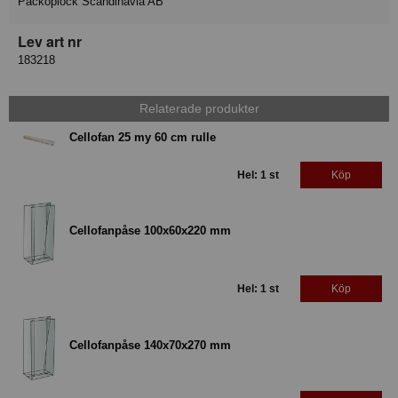
Packoplock Scandinavia AB
Lev art nr
183218
Relaterade produkter
Cellofan 25 my 60 cm rulle
Hel: 1 st
Köp
Cellofanpåse 100x60x220 mm
Hel: 1 st
Köp
Cellofanpåse 140x70x270 mm