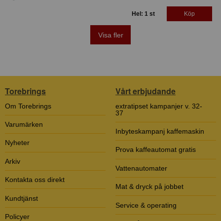
Hel: 1 st
Köp
Visa fler
Torebrings
Vårt erbjudande
Om Torebrings
extratipset kampanjer v. 32-
37
Varumärken
Inbyteskampanj kaffemaskin
Nyheter
Prova kaffeautomat gratis
Arkiv
Vattenautomater
Kontakta oss direkt
Mat & dryck på jobbet
Kundtjänst
Service & operating
Policyer