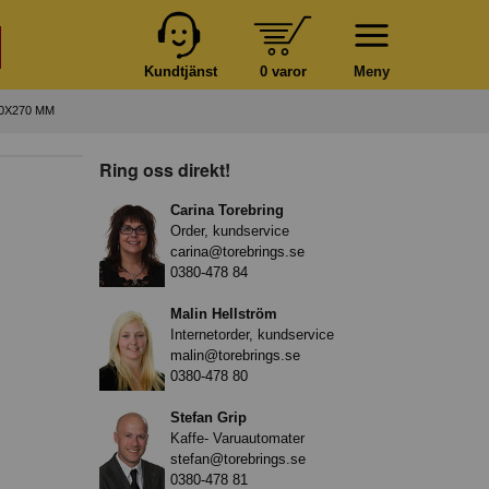
Kundtjänst
0 varor
Meny
0X270 MM
Ring oss direkt!
Carina Torebring
Order, kundservice
carina@torebrings.se
0380-478 84
Malin Hellström
Internetorder, kundservice
malin@torebrings.se
0380-478 80
Stefan Grip
Kaffe- Varuautomater
stefan@torebrings.se
0380-478 81