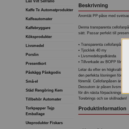
Lax Vilt Serrano
Beskrivning
Kaffe Te Automatprodukter
Aromtät PP-påse med svetsad 
Kaffeautomater
Denna transparenta cellofanpås
Kaffebryggare
sätt. Passar perfekt till prese
Köksprodukter
• Transparenta cellofanpåsar t
Livsmedel
• Tjocklek 40 my
Porslin
• Livsmedelsgodkända
• Tillverkade av BOPP film, vil
Presentkort
Letar du efter en högkvalitat
Påskägg Påskgodis
den perfekta lösningen för dig
föremål. Cellofanpåsen är både 
Små-el
Dessutom är påsen livsmedelss
Städ Rengöring Kem
för din nästa förpackningsbeh
Torebrings och se skillnaden!
Tillbehör Automater
Produktinformation
Torkpapper Tejp
Emballage
Uteprodukter Fiskars