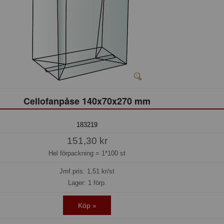
Cellofanpåse 140x70x270 mm
183219
151,30 kr
Hel förpackning =
1*100 st
Jmf.pris:
1,51
kr/st
Lager: 1 förp.
Köp »