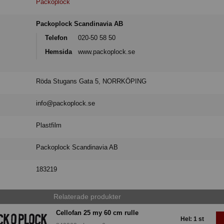
Packoplock
Packoplock Scandinavia AB
Telefon
020-50 58 50
Hemsida
www.packoplock.se
Röda Stugans Gata 5, NORRKÖPING
info@packoplock.se
Plastfilm
Packoplock Scandinavia AB
183219
Relaterade produkter
Cellofan 25 my 60 cm rulle
Hel: 1 st