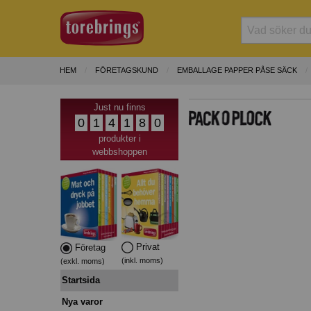
HEM
FÖRETAGSKUND
EMBALLAGE PAPPER PÅSE SÄCK
Just nu finns
0
1
4
1
8
0
produkter i
webbshoppen
Privat
Företag
(inkl. moms)
(exkl. moms)
Startsida
Nya varor