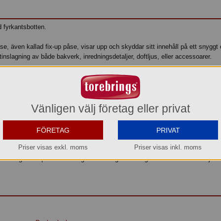
fyrkantsbotten.
e, även kallad fix-up påse, visar upp och skyddar sitt innehåll på ett snyggt o
ntinslagning av både bakverk, inredningsdetaljer, doftljus, eller accessoarer.
illverkade av PP-plast
Vänligen välj företag eller privat
ket i dagligt tal kallas cellofan men som är en polypropylenfilm
iv och transparent förpackningslösning? Vår cellofanpåse med måtten 140x70
. Denna påse är idealisk för förpackning av presenter, bakverk, konfektyr och
FÖRETAG
PRIVAT
elegant och funktionell, vilket gör att innehållet ser attraktivt och professionel
Priser visas exkl. moms
Priser visas inkl. moms
äker och perfekt för att hålla produkterna fräscha och skyddade. Välj vår ce
ov och ge dina produkter det genomskinliga och eleganta utseende de förtjäna