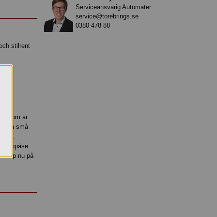
Serviceansvarig Automater
service@torebrings.se
0380-478 88
ch stilrent
x270 mm är
 andra små
lt ut.
llofanpåse
r. Köp nu på