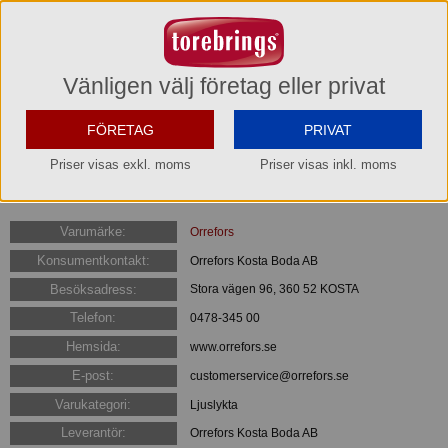
Med inspiration från juveler och ädelstenar har Lena Bergström förnyat den
slipade kristallen med glasserien Carat.
Den distinkta och unika asymmetriska slipningen speglar vår samtid men
doftar också nordisk romantik.
Vänligen välj företag eller privat
Carat Stormlykta från Orrefors, en strålande och fasetterad ljuslykta med en
längd på 25,1 cm.
FÖRETAG
PRIVAT
Mått:
Priser visas exkl. moms
Priser visas inkl. moms
• Höjd: 251 mm
• Diameter: 140 mm
Varumärke:
Orrefors
Konsumentkontakt:
Orrefors Kosta Boda AB
Besöksadress:
Stora vägen 96, 360 52 KOSTA
Telefon:
0478-345 00
Hemsida:
www.orrefors.se
E-post:
customerservice@orrefors.se
Varukategori:
Ljuslykta
Leverantör:
Orrefors Kosta Boda AB