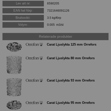
Lev art nr:
6590205
EAN hel förp:
7321646091126
Bruttovikt:
3.5 kg/förp
Volym:
0.005 m3/st
Relaterade produkter
Carat Ljuslykta 125 mm Orrefors
Carat Ljuslykta 80 mm Orrefors
Carat Ljuslykta 93 mm Orrefors
Carat Ljuslykta 95 mm Orrefors