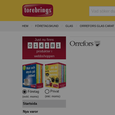
HEM
FÖRETAGSKUND
GLAS
ORREFORS GLAS CARAT
Just nu finns
0
1
4
1
8
1
produkter i
webbshoppen
Privat
Företag
(inkl. moms)
(exkl. moms)
Startsida
Nya varor