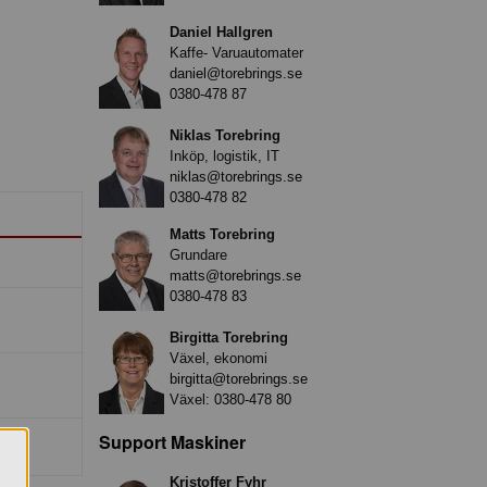
Daniel Hallgren
Kaffe- Varuautomater
daniel@torebrings.se
0380-478 87
Niklas Torebring
Inköp, logistik, IT
niklas@torebrings.se
0380-478 82
Matts Torebring
Grundare
matts@torebrings.se
0380-478 83
Birgitta Torebring
Växel, ekonomi
birgitta@torebrings.se
Växel:
0380-478 80
Support Maskiner
Kristoffer Fyhr