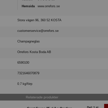
Hemsida
www.orrefors.se
Stora vägen 96, 360 52 KOSTA
customerservice@orrefors.se
Champagneglas
Orrefors Kosta Boda AB
6590100
7321646070879
0.7 kg/förp
Relaterade produkter
Del: 1 st