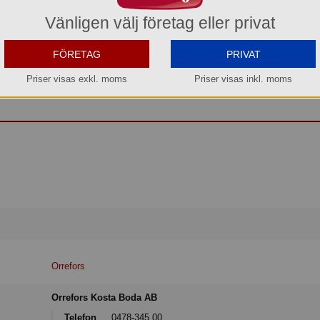
Vänligen välj företag eller privat
FÖRETAG
PRIVAT
ch ädelstenar har Lena Bergström förnyat den slipade kristallen med glasserie
Priser visas exkl. moms
Priser visas inkl. moms
ska slipningen speglar vår samtid men doftar också nordisk romantik.
Orrefors
Orrefors Kosta Boda AB
Telefon
0478-345 00