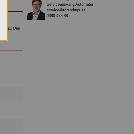
Serviceansvarig Automater
service@torebrings.se
0380-478 88
n Carat. Den