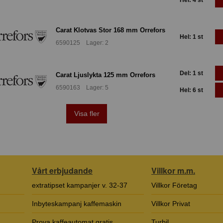
Carat Klotvas Stor 168 mm Orrefors
Hel: 1 st
6590125 Lager: 2
Del: 1 st
Carat Ljuslykta 125 mm Orrefors
6590163 Lager: 5
Hel: 6 st
Visa fler
Vårt erbjudande
Villkor m.m.
extratipset kampanjer v. 32-37
Villkor Företag
Inbyteskampanj kaffemaskin
Villkor Privat
Prova kaffeautomat gratis
Turbil