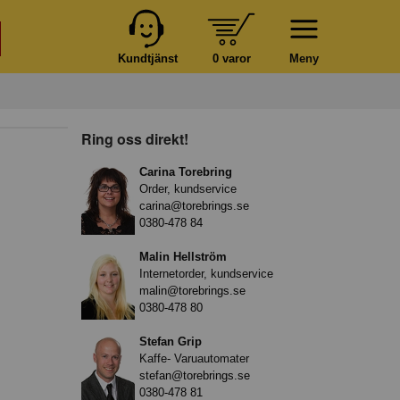
Kundtjänst
0 varor
Meny
Ring oss direkt!
Carina Torebring
Order, kundservice
carina@torebrings.se
0380-478 84
Malin Hellström
Internetorder, kundservice
malin@torebrings.se
0380-478 80
Stefan Grip
Kaffe- Varuautomater
stefan@torebrings.se
0380-478 81