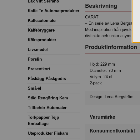
Lax Vilt Serrano
Beskrivning
Kaffe Te Automatprodukter
CARAT
Kaffeautomater
– En serie av Lena Bergström
Med inspiration från juveler o
Kaffebryggare
distinkta och unika asymmetri
Köksprodukter
Produktinformation
Livsmedel
Porslin
Höjd: 229 mm
Presentkort
Diameter: 70 mm
Volym: 24 cl
Påskägg Påskgodis
2-pack
Små-el
Design: Lena Bergström
Städ Rengöring Kem
Tillbehör Automater
Varumärke
Torkpapper Tejp
Emballage
Konsumentkontakt
Uteprodukter Fiskars