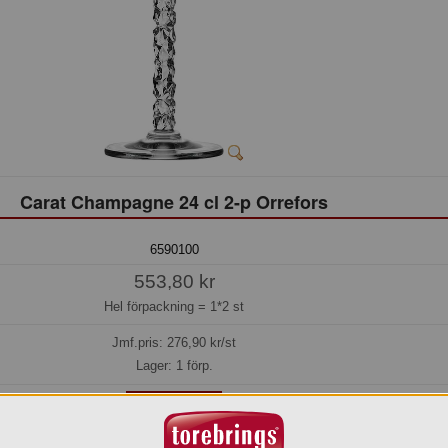
Carat Champagne 24 cl 2-p Orrefors
6590100
553,80 kr
Hel förpackning =
1*2 st
Jmf.pris:
276,90
kr/st
Lager: 1 förp.
Köp »