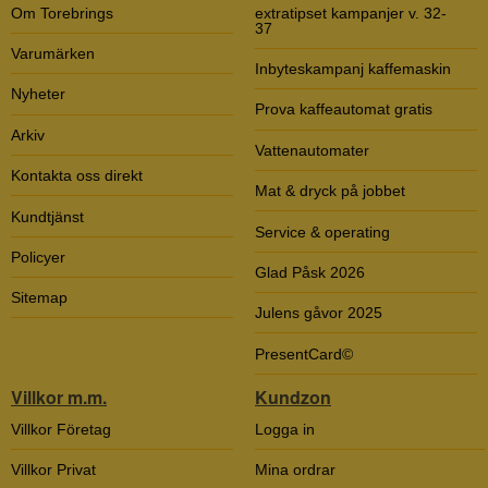
Om Torebrings
extratipset kampanjer v. 32-
37
Varumärken
Inbyteskampanj kaffemaskin
Nyheter
Prova kaffeautomat gratis
Arkiv
Vattenautomater
Kontakta oss direkt
Mat & dryck på jobbet
Kundtjänst
Service & operating
Policyer
Glad Påsk 2026
Sitemap
Julens gåvor 2025
PresentCard©
Villkor m.m.
Kundzon
Villkor Företag
Logga in
Villkor Privat
Mina ordrar