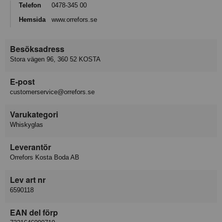
Telefon
0478-345 00
Hemsida
www.orrefors.se
Besöksadress
Stora vägen 96, 360 52 KOSTA
E-post
customerservice@orrefors.se
Varukategori
Whiskyglas
Leverantör
Orrefors Kosta Boda AB
Lev art nr
6590118
EAN del förp