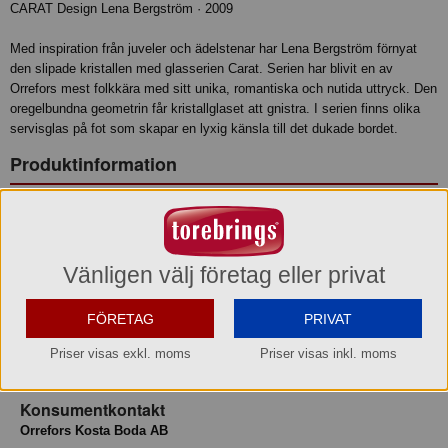
CARAT Design Lena Bergström · 2009
Med inspiration från juveler och ädelstenar har Lena Bergström förnyat
den slipade kristallen med glasserien Carat. Serien har blivit en av
Orrefors mest folkkära med sitt unika, romantiska och nutida uttryck. Den
oregelbundna geometrin får kristallglaset att gnistra. I serien finns olika
servisglas på fot som skapar en lyxig känsla till det dukade bordet.
Produktinformation
H 93 mm
Ø 82 mm
Volym 28 cl
Vänligen välj företag eller privat
Färg Klar
FÖRETAG
PRIVAT
Varumärke
Priser visas exkl. moms
Priser visas inkl. moms
Orrefors
Konsumentkontakt
Orrefors Kosta Boda AB