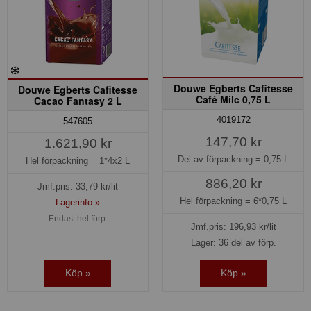
Douwe Egberts Cafitesse
Douwe Egberts Cafitesse
Café Milc 0,75 L
Cacao Fantasy 2 L
4019172
547605
147,70 kr
1.621,90 kr
Del av förpackning =
0,75 L
Hel förpackning =
1*4x2 L
886,20 kr
Jmf.pris:
33,79
kr/lit
Hel förpackning =
6*0,75 L
Lagerinfo »
Endast hel förp.
Jmf.pris:
196,93
kr/lit
Lager: 36 del av förp.
Köp »
Köp »