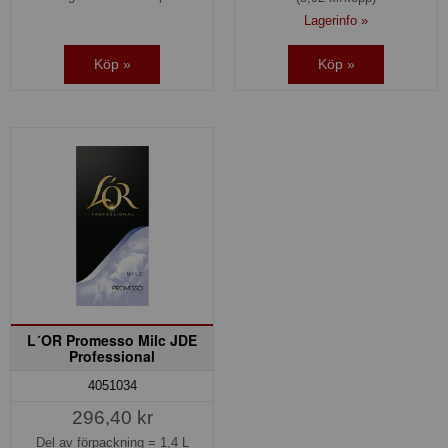
Lagerinfo »
Köp »
Köp »
L´OR Promesso Milc JDE
Professional
4051034
296,40 kr
Del av förpackning =
1,4 L