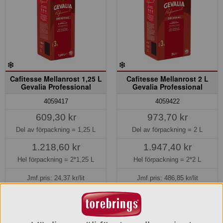
Cafitesse Mellanrost 1,25 L
Cafitesse Mellanrost 2 L
Gevalia Professional
Gevalia Professional
4059417
4059422
609,30 kr
973,70 kr
Del av förpackning =
1,25 L
Del av förpackning =
2 L
1.218,60 kr
1.947,40 kr
Hel förpackning =
2*1,25 L
Hel förpackning =
2*2 L
Jmf.pris:
24,37
kr/lit
Jmf.pris:
486,85
kr/lit
(3,05 kr/kopp)
(3,04 kr/kopp)
Lager: 13 del av förp.
Lager: 26 del av förp.
Ersätter 4019028