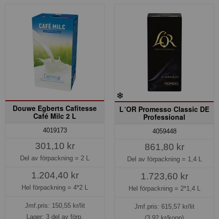
Douwe Egberts Cafitesse
L´OR Promesso Classic DE
Café Milc 2 L
Professional
4019173
4059448
301,10 kr
861,80 kr
Del av förpackning =
2 L
Del av förpackning =
1,4 L
1.204,40 kr
1.723,60 kr
Hel förpackning =
4*2 L
Hel förpackning =
2*1,4 L
Jmf.pris:
150,55
kr/lit
Jmf.pris:
615,57
kr/lit
Lager: 3 del av förp.
(3,92 kr/kopp)