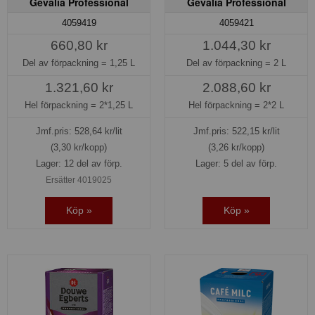
Gevalia Professional
Gevalia Professional
4059419
4059421
660,80 kr
1.044,30 kr
Del av förpackning =
1,25 L
Del av förpackning =
2 L
1.321,60 kr
2.088,60 kr
Hel förpackning =
2*1,25 L
Hel förpackning =
2*2 L
Jmf.pris:
528,64
kr/lit
Jmf.pris:
522,15
kr/lit
(3,30 kr/kopp)
(3,26 kr/kopp)
Lager: 12 del av förp.
Lager: 5 del av förp.
Ersätter 4019025
Köp »
Köp »