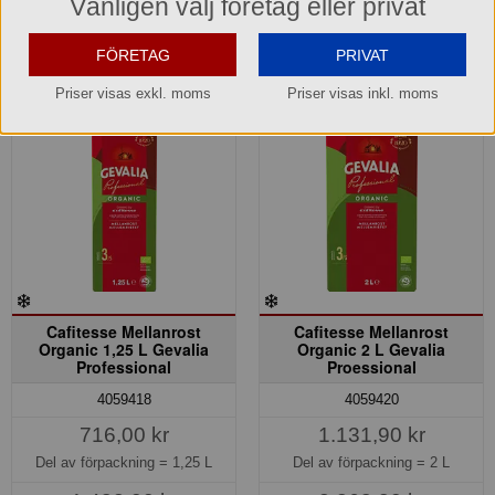
Vänligen välj företag eller privat
Köp »
Köp »
FÖRETAG
PRIVAT
Priser visas exkl. moms
Priser visas inkl. moms
Cafitesse Mellanrost
Cafitesse Mellanrost
Organic 1,25 L Gevalia
Organic 2 L Gevalia
Professional
Proessional
4059418
4059420
716,00 kr
1.131,90 kr
Del av förpackning =
1,25 L
Del av förpackning =
2 L