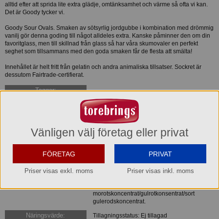
alltid efter att sprida lite extra glädje, omtänksamhet och värme så ofta vi kan.
Det är Goody tycker vi.
Goody Sour Ovals. Smaken av sötsyrlig jordgubbe i kombination med drömmig
vanilj gör denna goding till något alldeles extra. Kanske påminner den om din
favoritglass, men till skillnad från glass så har våra skumovaler en perfekt
seghet som tillsammans med den goda smaken får de flesta att smälta!
Innehållet är helt fritt från gelatin och andra animaliska tillsatser. Sockret är
dessutom Fairtrade-certifierat.
Taggar:
BUBS
BUBSgodis
BUBSstrawberryvanilla
BUBSjordgubbvanilj
Jordgubbvaniljgodis
VegansktgodisBUBS
Rosaochvitgodis
Jordgubbvanilj
KöpBUBSgodisonline
Svensktvegansktgodis
Godismedsmakavjordgubbochvanilj
BUBSgodisvarköpa
Jordgubbvanilj
Vänligen välj företag eller privat
Surskumsocker
Ingredienser:
glukos-fruktossirap/glukose-fruktose-sirup,
FÖRETAG
PRIVAT
socker, majsstärkelse/maisstivelse,
surhetsreglerande medel/midler
(äppelsyra/eplesyre/æblesyre, natriumcitrater),
Priser visas exkl. moms
Priser visas inkl. moms
potatisprotein/potetprotein/kartoffelprotein,
aromer/aromaer, svart
morotskoncentrat/gulrotkonsentrat/sort
gulerodskoncentrat.
Näringsvärde:
Tillagningsstatus: Ej tillagad