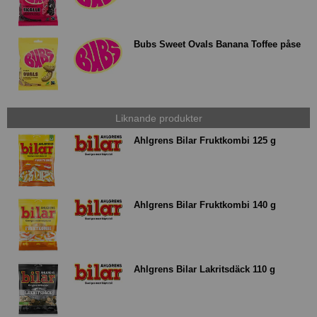
Bubs Sweet Ovals Banana Toffee påse
Liknande produkter
Ahlgrens Bilar Fruktkombi 125 g
Ahlgrens Bilar Fruktkombi 140 g
Ahlgrens Bilar Lakritsdäck 110 g