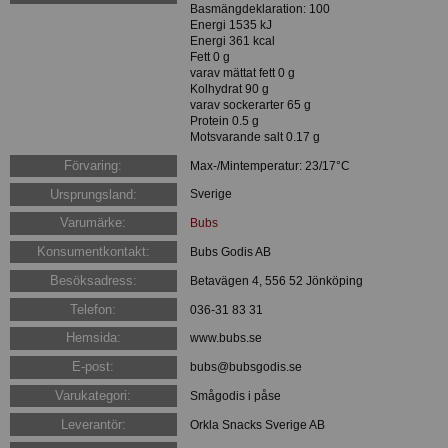
Basmängdeklaration: 100
Energi 1535 kJ
Energi 361 kcal
Fett 0 g
varav mättat fett 0 g
Kolhydrat 90 g
varav sockerarter 65 g
Protein 0.5 g
Motsvarande salt 0.17 g
Förvaring:
Max-/Mintemperatur: 23/17°C
Ursprungsland:
Sverige
Varumärke:
Bubs
Konsumentkontakt:
Bubs Godis AB
Besöksadress:
Betavägen 4, 556 52 Jönköping
Telefon:
036-31 83 31
Hemsida:
www.bubs.se
E-post:
bubs@bubsgodis.se
Varukategori:
Smågodis i påse
Leverantör:
Orkla Snacks Sverige AB