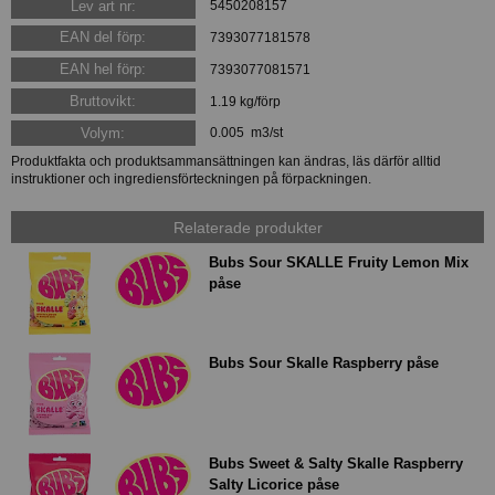
Lev art nr:
5450208157
EAN del förp:
7393077181578
EAN hel förp:
7393077081571
Bruttovikt:
1.19 kg/förp
Volym:
0.005 m3/st
Produktfakta och produktsammansättningen kan ändras, läs därför alltid
instruktioner och ingrediensförteckningen på förpackningen.
Relaterade produkter
Bubs Sour SKALLE Fruity Lemon Mix
påse
Bubs Sour Skalle Raspberry påse
Bubs Sweet & Salty Skalle Raspberry
Salty Licorice påse