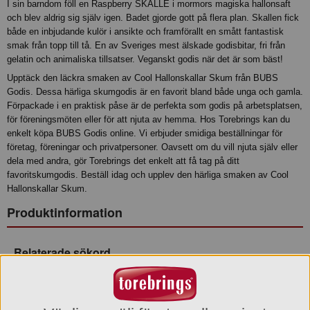
I sin barndom föll en Raspberry SKALLE i mormors magiska hallonsaft
och blev aldrig sig själv igen. Badet gjorde gott på flera plan. Skallen fick
både en inbjudande kulör i ansikte och framförallt en smått fantastisk
smak från topp till tå. En av Sveriges mest älskade godisbitar, fri från
gelatin och animaliska tillsatser. Veganskt godis när det är som bäst!
Upptäck den läckra smaken av Cool Hallonskallar Skum från BUBS
Godis. Dessa härliga skumgodis är en favorit bland både unga och gamla.
Förpackade i en praktisk påse är de perfekta som godis på arbetsplatsen,
för föreningsmöten eller för att njuta av hemma. Hos Torebrings kan du
enkelt köpa BUBS Godis online. Vi erbjuder smidiga beställningar för
företag, föreningar och privatpersoner. Oavsett om du vill njuta själv eller
dela med andra, gör Torebrings det enkelt att få tag på ditt
favoritskumgodis. Beställ idag och upplev den härliga smaken av Cool
Hallonskallar Skum.
Produktinformation
Relaterade sökord
BUBS
BUBSskalle
Godisskalle
Skalle
BUBSgodis
BUBSHallonskalle
CoolHallonskalle
Hallonskalleskum
Surtskumgodis
Surtgodis
Vegansktgodis
Gelatinfrittgodis
BUBSskallegodis
BUBSskumgodis
KöpBUBSgodis