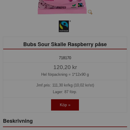
Bubs Sour Skalle Raspberry påse
718170
120,20 kr
Hel förpackning =
1*12x90 g
Jmf.pris:
111,30
kr/kg (10,02 kr/st)
Lager: 87 förp.
Köp »
Beskrivning