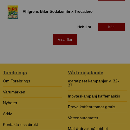
Ahlgrens Bilar Sodakombi x Trocadero
Hel: 1 st
Köp
Visa fler
Torebrings
Vårt erbjudande
Om Torebrings
extratipset kampanjer v. 32-
37
Varumärken
Inbyteskampanj kaffemaskin
Nyheter
Prova kaffeautomat gratis
Arkiv
Vattenautomater
Kontakta oss direkt
Mat & dryck på jobbet