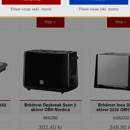
Lagerinfo 
Lager: 2 del av förp.
Priser visas exkl. moms
Priser visas inkl. moms
Köp »
Köp »
632
Brödrost Daybreak Svart 2
Brödrost Inox D
skivor OBH Nordica
skivor 2232 OBH
9932260
51052232
302,40 kr
248,80 