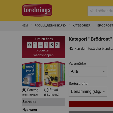
HEM
F&OUML;RETAGSKUND
KATEGORIER
BRÖDROS
Kategori "Brödrost" 
Just nu finns
0
1
4
1
8
2
Här kan du fritextsöka bland a
produkter i
webbshoppen
Varumärke
Sortera efter
Privat
Företag
(inkl. moms)
(exkl. moms)
Startsida
Nya varor