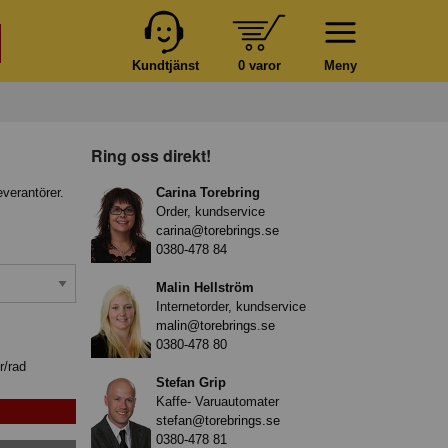
Kundtjänst
0 varor
Meny
Ring oss direkt!
everantörer.
Carina Torebring
Order, kundservice
carina@torebrings.se
0380-478 84
Malin Hellström
Internetorder, kundservice
malin@torebrings.se
0380-478 80
r/rad
Stefan Grip
Kaffe- Varuautomater
stefan@torebrings.se
0380-478 81