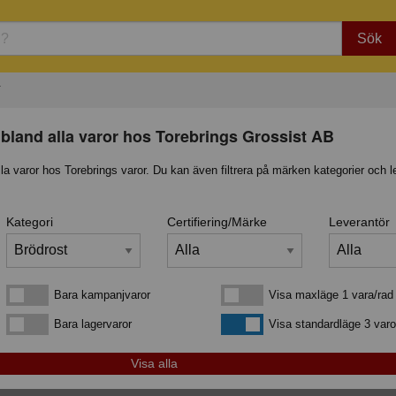
Sök
T
bland alla varor hos Torebrings Grossist AB
lla varor hos Torebrings varor. Du kan även filtrera på märken kategorier och l
Kategori
Certifiering/Märke
Leverantör
Bara kampanjvaror
Visa maxläge 1 vara/rad
Bara kampanjvaror
Visa maxläge 1 vara/rad
Bara lagervaror
Visa standardläge
Bara lagervaror
Visa standardläge 3 varo