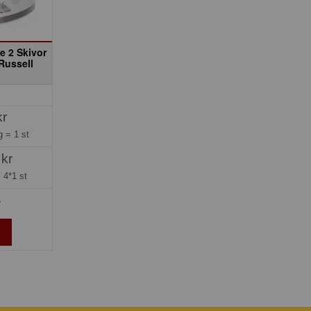
e 2 Skivor
Russell
kr
ng =
1 st
 kr
=
4*1 st
»