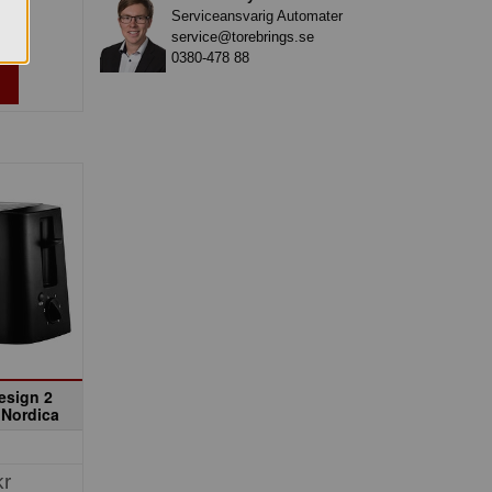
Serviceansvarig Automater
»
service@torebrings.se
0380-478 88
esign 2
 Nordica
kr