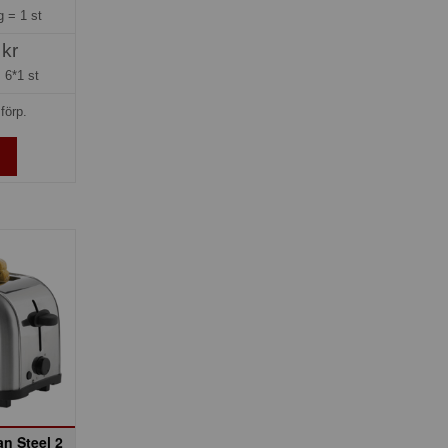
ng =
1 st
 kr
=
6*1 st
förp.
n Steel 2