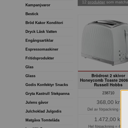
12
produkter
som matchar
Kampanjvaror
Bestick
Bröd Kakor Konditori
Dryck Läsk Vatten
Engångsartiklar
Espressomaskiner
Fritidsprodukter
Glas
Brödrost 2 skivor
Glass
Honeycomb Toaste 2606
Russell Hobbs
Godis Konfektyr Snacks
238710
Gryta Kastrull Stekpanna
368,00 kr
Julens gåvor
Del av förpackning =
1 s
Julchoklad Julgodis
1.472,00 kr
Matgåva Tomtelåda
Hel förpackning =
4*1 s