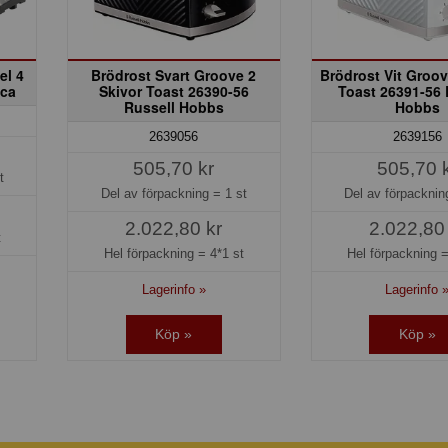
el 4
Brödrost Svart Groove 2
Brödrost Vit Groov
ica
Skivor Toast 26390-56
Toast 26391-56 
Russell Hobbs
Hobbs
2639056
2639156
505,70 kr
505,70 
t
Del av förpackning =
1 st
Del av förpackni
2.022,80 kr
2.022,80
t
Hel förpackning =
4*1 st
Hel förpackning 
Lagerinfo »
Lagerinfo 
Köp »
Köp »