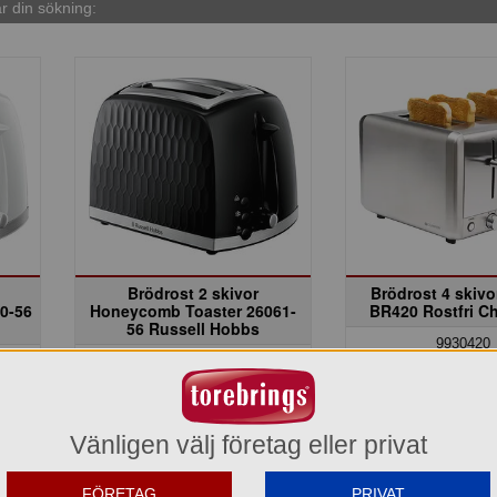
 din sökning:
Brödrost 2 skivor
Brödrost 4 skiv
0-56
Honeycomb Toaster 26061-
BR420 Rostfri C
56 Russell Hobbs
9930420
238720
375,70 
368,00 kr
Del av förpackni
t
Del av förpackning =
1 st
Vänligen välj företag eller privat
1.502,80
1.472,00 kr
Hel förpackning 
t
Hel förpackning =
4*1 st
FÖRETAG
PRIVAT