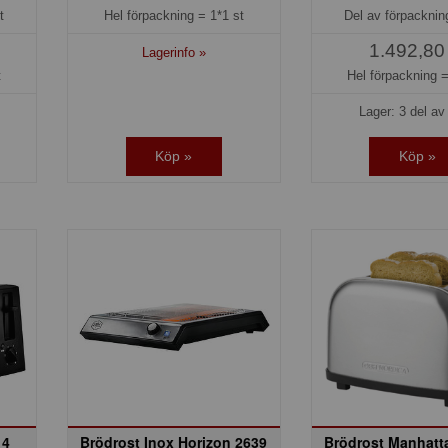
t
Hel förpackning =
1*1 st
Del av förpackni
1.492,80
Lagerinfo »
t
Hel förpackning 
Lager: 3 del av 
Köp »
Köp »
 4
Brödrost Inox Horizon 2639
Brödrost Manhatta