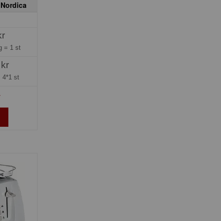
 Nordica
kr
ng =
1 st
 kr
=
4*1 st
»