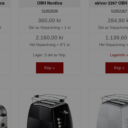
ica
OBH Nordica
skivor 2267 OBH
51052639
51052267
360,00 kr
284,90 
t
Del av förpackning =
1 st
Del av förpackni
2.160,00 kr
1.139,60
t
Hel förpackning =
6*1 st
Hel förpackning 
Lager: 5 del av förp.
Lagerinfo 
Köp »
Köp »