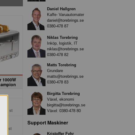
Daniel Hallgren
Kaffe- Varuautomater
daniel@torebrings.se
0380-478 87
Niklas Torebring
Inköp, logistik, IT
niklas@torebrings.se
0380-478 82
Matts Torebring
Grundare
matts@torebrings.se
or 1000W
0380-478 83
hampion
Birgitta Torebring
Växel, ekonomi
kr
birgitta@torebrings.se
ng =
1 st
Växel:
0380-478 80
 kr
Support Maskiner
=
4*1 st
Kristoffer Fyhr