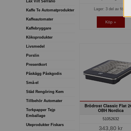
Lax Vilt Serrano
Lager: 3 del av förp.
Kaffe Te Automatprodukter
Kaffeautomater
Köp »
Kaffebryggare
Köksprodukter
Livsmedel
Porslin
Presentkort
Påskägg Påskgodis
Små-el
Städ Rengöring Kem
Tillbehör Automater
Brödrost Classic Flat 2
OBH Nordica
Torkpapper Tejp
Emballage
51052632
Uteprodukter Fiskars
343,80 kr