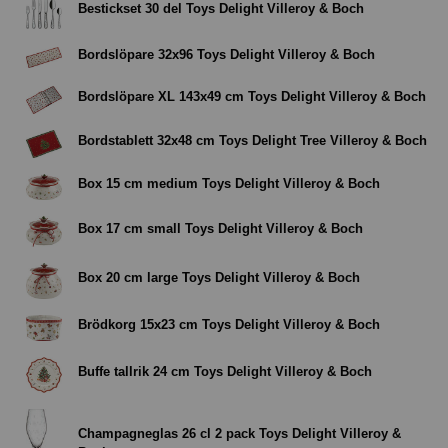
Bestickset 30 del Toys Delight Villeroy & Boch
Bordslöpare 32x96 Toys Delight Villeroy & Boch
Bordslöpare XL 143x49 cm Toys Delight Villeroy & Boch
Bordstablett 32x48 cm Toys Delight Tree Villeroy & Boch
Box 15 cm medium Toys Delight Villeroy & Boch
Box 17 cm small Toys Delight Villeroy & Boch
Box 20 cm large Toys Delight Villeroy & Boch
Brödkorg 15x23 cm Toys Delight Villeroy & Boch
Buffe tallrik 24 cm Toys Delight Villeroy & Boch
Champagneglas 26 cl 2 pack Toys Delight Villeroy &