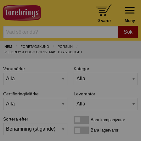
0 varor
Meny
Sök
HEM
FÖRETAGSKUND
PORSLIN
VILLEROY & BOCH CHRISTMAS TOYS DELIGHT
Varumärke
Kategori
Certifiering/Märke
Leverantör
Sortera efter
Bara kampanjvaror
Bara kampanjvaror
Bara lagervaror
Bara lagervaror