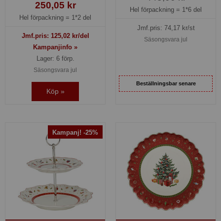
250,05 kr
Hel förpackning =
1*6 del
Hel förpackning =
1*2 del
Jmf.pris:
74,17
kr/st
Jmf.pris:
125,02
kr/del
Säsongsvara jul
Kampanjinfo »
Lager: 6 förp.
Säsongsvara jul
Beställningsbar senare
Köp »
Kampanj! -25%