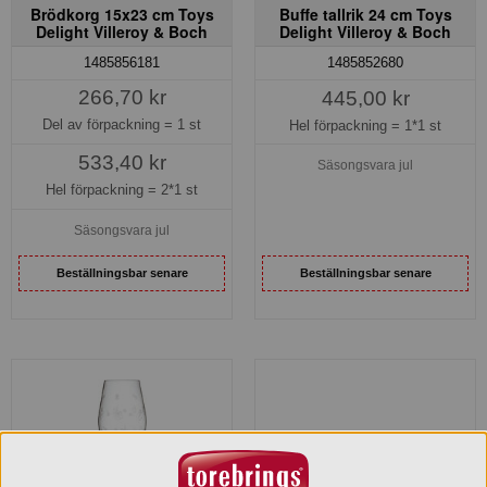
Brödkorg 15x23 cm Toys
Buffe tallrik 24 cm Toys
Delight Villeroy & Boch
Delight Villeroy & Boch
1485856181
1485852680
266,70 kr
445,00 kr
Del av förpackning =
1 st
Hel förpackning =
1*1 st
533,40 kr
Säsongsvara jul
Hel förpackning =
2*1 st
Säsongsvara jul
Beställningsbar senare
Beställningsbar senare