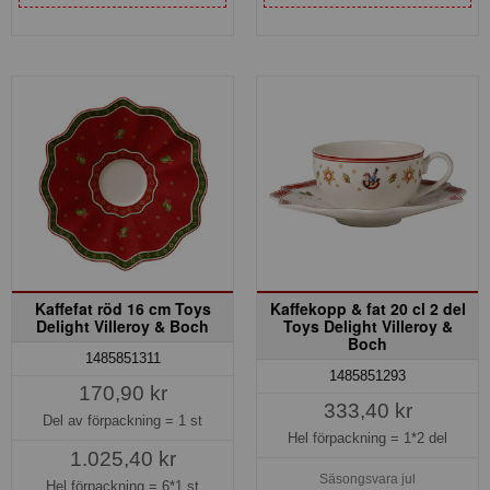
Kaffefat röd 16 cm Toys
Kaffekopp & fat 20 cl 2 del
Delight Villeroy & Boch
Toys Delight Villeroy &
Boch
1485851311
1485851293
170,90 kr
333,40 kr
Del av förpackning =
1 st
Hel förpackning =
1*2 del
1.025,40 kr
Säsongsvara jul
Hel förpackning =
6*1 st