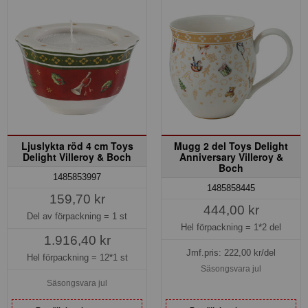
Ljuslykta röd 4 cm Toys
Mugg 2 del Toys Delight
Delight Villeroy & Boch
Anniversary Villeroy &
Boch
1485853997
1485858445
159,70 kr
444,00 kr
Del av förpackning =
1 st
Hel förpackning =
1*2 del
1.916,40 kr
Jmf.pris:
222,00
kr/del
Hel förpackning =
12*1 st
Säsongsvara jul
Säsongsvara jul