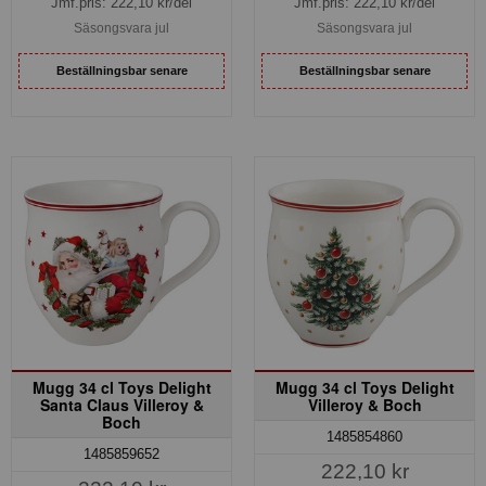
Jmf.pris:
222,10
kr/del
Jmf.pris:
222,10
kr/del
Säsongsvara jul
Säsongsvara jul
Beställningsbar senare
Beställningsbar senare
Mugg 34 cl Toys Delight
Mugg 34 cl Toys Delight
Santa Claus Villeroy &
Villeroy & Boch
Boch
1485854860
1485859652
222,10 kr