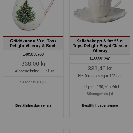
Gräddkanna 50 cl Toys
Kaffe/tekopp & fat 25 cl
Delight Villeroy & Boch
Toys Delight Royal Classic
Villeroy
1485850780
1486581290
338,00 kr
333,40 kr
Hel förpackning =
1*1 st
Hel förpackning =
1*2 del
Säsongsvara jul
Jmf.pris:
166,70
kr/del
Säsongsvara jul
Beställningsbar senare
Beställningsbar senare