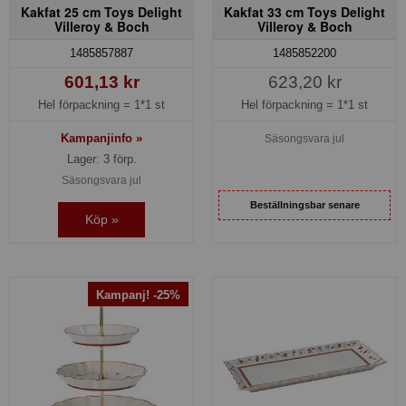
Kakfat 25 cm Toys Delight
Kakfat 33 cm Toys Delight
Villeroy & Boch
Villeroy & Boch
1485857887
1485852200
601,13 kr
623,20 kr
Hel förpackning =
1*1 st
Hel förpackning =
1*1 st
Kampanjinfo »
Säsongsvara jul
Lager: 3 förp.
Säsongsvara jul
Beställningsbar senare
Köp »
Kampanj! -25%