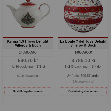
Kanna 1,5 l Toys Delight
La Boule 7 del Toys Delight
Villeroy & Boch
Villeroy & Boch
1485859080
1485850560
3.786,10 kr
890,70 kr
Hel förpackning =
1*7 del
Hel förpackning =
1*1 st
Jmf.pris:
540,87
kr/del
Säsongsvara jul
Säsongsvara jul
Beställningsbar senare
Beställningsbar senare