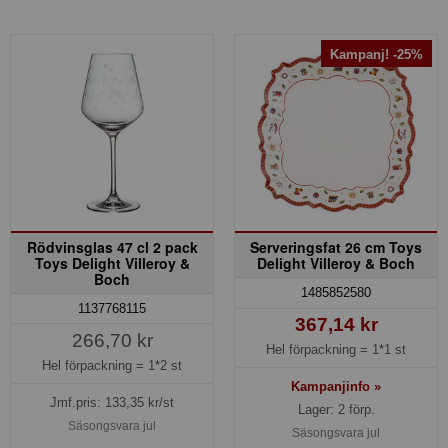
Kampanj! -25%
Rödvinsglas 47 cl 2 pack
Serveringsfat 26 cm Toys
Toys Delight Villeroy &
Delight Villeroy & Boch
Boch
1485852580
1137768115
367,14 kr
266,70 kr
Hel förpackning =
1*1 st
Hel förpackning =
1*2 st
Kampanjinfo »
Jmf.pris:
133,35
kr/st
Lager: 2 förp.
Säsongsvara jul
Säsongsvara jul