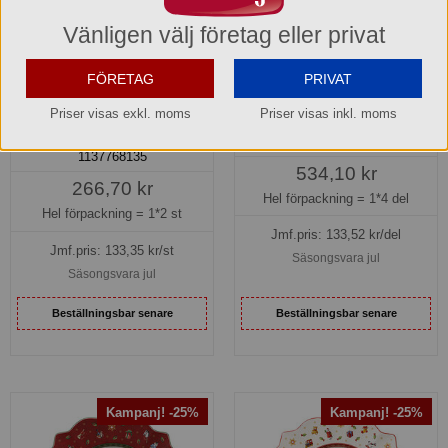
Vänligen välj företag eller privat
FÖRETAG
PRIVAT
Champagneglas 26 cl 2
Dip set 4 del Toys Delight
pack Toys Delight Villeroy
Villeroy & Boch
Priser visas exkl. moms
Priser visas inkl. moms
& Boch
1485858420
1137768135
534,10 kr
266,70 kr
Hel förpackning =
1*4 del
Hel förpackning =
1*2 st
Jmf.pris:
133,52
kr/del
Jmf.pris:
133,35
kr/st
Säsongsvara jul
Säsongsvara jul
Beställningsbar senare
Beställningsbar senare
Kampanj! -25%
Kampanj! -25%