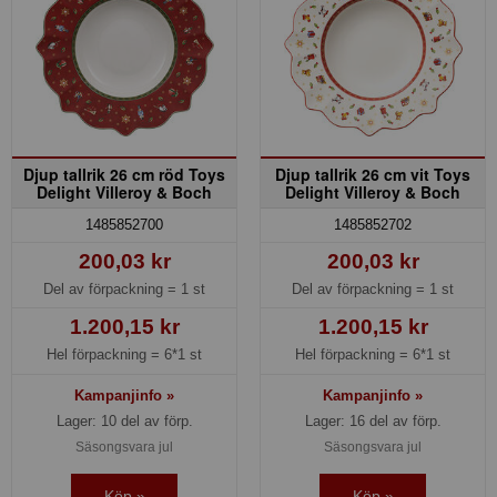
Djup tallrik 26 cm röd Toys
Djup tallrik 26 cm vit Toys
Delight Villeroy & Boch
Delight Villeroy & Boch
1485852700
1485852702
200,03 kr
200,03 kr
Del av förpackning =
1 st
Del av förpackning =
1 st
1.200,15 kr
1.200,15 kr
Hel förpackning =
6*1 st
Hel förpackning =
6*1 st
Kampanjinfo »
Kampanjinfo »
Lager: 10 del av förp.
Lager: 16 del av förp.
Säsongsvara jul
Säsongsvara jul
Köp »
Köp »