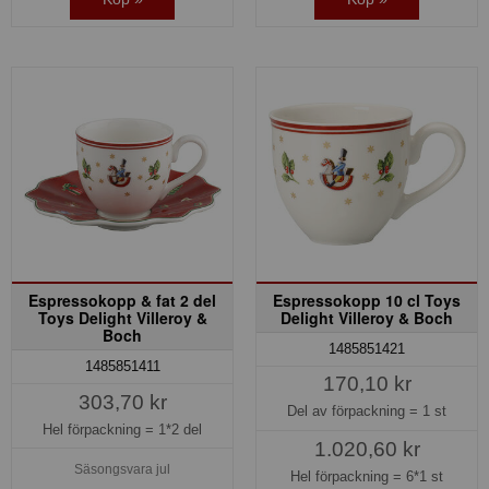
Espressokopp & fat 2 del
Espressokopp 10 cl Toys
Toys Delight Villeroy &
Delight Villeroy & Boch
Boch
1485851421
1485851411
170,10 kr
303,70 kr
Del av förpackning =
1 st
Hel förpackning =
1*2 del
1.020,60 kr
Säsongsvara jul
Hel förpackning =
6*1 st