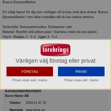
Bianca Barsetstillbehör
Ett stiligt barset för dig som verkligen vill lyckas med dina drinkar. Bianca
Barsetstillbehör i fem delar innehåller allt du kan tänkas behöva.
Skötselråd: Diskmaskinssäker, Dishwasher safe
Material: Rostfritt stål silikon plast, Stainless steel silicone plastic
Volym: Mätglas 3 - 5 cl, Jigger 3 - 5 cl
Övrigt: Sil 23 cm Muddlare 21 cm Drinksil 14,5 cm Mätglas 11 cm Hällpip
11 cm
Produktinformation
Vänligen välj företag eller privat
FÖRETAG
PRIVAT
Varumärke
Dorre®
Priser visas exkl. moms
Priser visas inkl. moms
Konsumentkontakt
Dorre Home AB
Telefon
0243-21 67 10
Hemsida
www.dorre.se