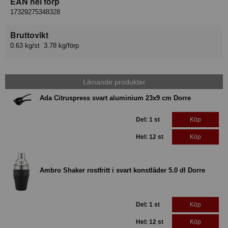
EAN hel förp
17329275348328
Bruttovikt
0.63 kg/st 3.78 kg/förp
Liknande produkter
Ada Citruspress svart aluminium 23x9 cm Dorre
Del: 1 st
Köp
Hel: 12 st
Köp
Ambro Shaker rostfritt i svart konstläder 5.0 dl Dorre
Del: 1 st
Köp
Hel: 12 st
Köp