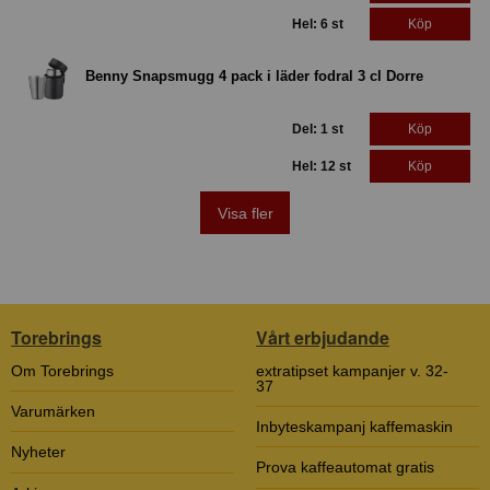
Hel: 6 st
Köp
Benny Snapsmugg 4 pack i läder fodral 3 cl Dorre
Del: 1 st
Köp
Hel: 12 st
Köp
Visa fler
Torebrings
Vårt erbjudande
Om Torebrings
extratipset kampanjer v. 32-
37
Varumärken
Inbyteskampanj kaffemaskin
Nyheter
Prova kaffeautomat gratis