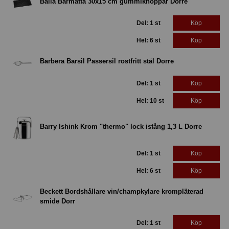
Baila Barmatta 30x15 cm gummiknoppar Dorre
Del: 1 st
Köp
Hel: 6 st
Köp
Barbera Barsil Passersil rostfritt stål Dorre
Del: 1 st
Köp
Hel: 10 st
Köp
Barry Ishink Krom "thermo" lock istång 1,3 L Dorre
Del: 1 st
Köp
Hel: 6 st
Köp
Beckett Bordshållare vin/champkylare krompläterad
smide Dorr
Del: 1 st
Köp