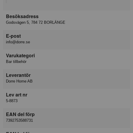
Besöksadress
Godsvägen 5, 784 72 BORLÄNGE
E-post
info@dorre.se
Varukategori
Bar tillbehör
Leverantör
Dorre Home AB
Lev art nr
5-8873
EAN del förp
7392753588731