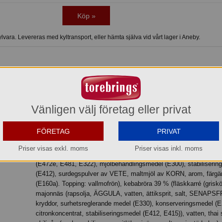
Köp »
vara. Levereras med kyltransport, eller hämta själva vid vårt lager i Aneby.
rämig kebabröra med härlig kryddmix, fräsch tomat & hetta från feferoni.
ning.
Vänligen välj företag eller privat
FÖRETAG
PRIVAT
Ingredienser: Baguette 49%: (VETEmjöl, vatten, rapsolja, potatisflingor,
Priser visas exkl. moms
Priser visas inkl. moms
VETEGLUTEN, VETEskålning, salt, druvsocker, jäst, emulgerin
(E472e, E481, E322), mjölbehandlingsmedel (E300), stabiliserin
(E412), surdegspulver av VETE, maltmjöl av KORN, arom, färg
(E160a). Topping: vallmofrön), kebabröra 39 % (fläskkarré (griskö
majonnäs (rapsolja, ÄGGULA, vatten, ättiksprit, salt, SENAPSF
kryddor, surhetsreglerande medel (E330), konserveringsmedel (E
citronkoncentrat, stabiliseringsmedel (E412, E415)), vatten, thai