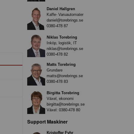
Daniel Hallgren
Kaffe- Varuautomater
daniel@torebrings.se
0380-478 87
Niklas Torebring
Inköp, logistik, IT
niklas@torebrings.se
0380-478 82
Matts Torebring
Grundare
matts@torebrings.se
0380-478 83
Birgitta Torebring
Växel, ekonomi
birgitta@torebrings.se
Växel:
0380-478 80
Support Maskiner
Kristoffer Fyhr