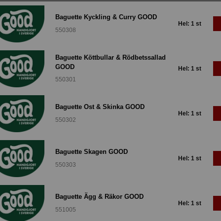
Baguette Kyckling & Curry GOOD
Hel: 1 st
550308
Baguette Köttbullar & Rödbetssallad
GOOD
Hel: 1 st
550301
Baguette Ost & Skinka GOOD
Hel: 1 st
550302
Baguette Skagen GOOD
Hel: 1 st
550303
Baguette Ägg & Räkor GOOD
Hel: 1 st
551005