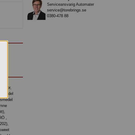
Serviceansvarig Automater
service@torebrings.se
0380-478 88
gsmedel
gsmedel
ämne
tt),
RÖ ,
202),
 sweet