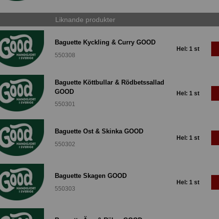
Liknande produkter
Baguette Kyckling & Curry GOOD
Hel: 1 st
550308
Baguette Köttbullar & Rödbetssallad
GOOD
Hel: 1 st
550301
Baguette Ost & Skinka GOOD
Hel: 1 st
550302
Baguette Skagen GOOD
Hel: 1 st
550303