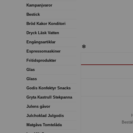
Kampanjvaror
Bestick
Bröd Kakor Konditori
Dryck Läsk Vatten
Engångsartiklar
Espressomaskiner
Fritidsprodukter
Glas
Glass
Godis Konfektyr Snacks
Gryta Kastrull Stekpanna
Julens gåvor
H
Julchoklad Julgodis
Bestäl
Matgåva Tomtelåda