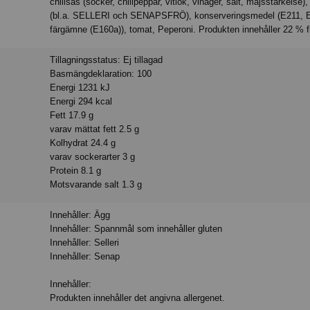
chilisås (socker, chilipeppar, vitlök, vinäger, salt, majsstärkelse)
(bl.a. SELLERI och SENAPSFRÖ), konserveringsmedel (E211, E
färgämne (E160a)), tomat, Peperoni. Produkten innehåller 22 % f
Tillagningsstatus: Ej tillagad
Basmängdeklaration: 100
Energi 1231 kJ
Energi 294 kcal
Fett 17.9 g
varav mättat fett 2.5 g
Kolhydrat 24.4 g
varav sockerarter 3 g
Protein 8.1 g
Motsvarande salt 1.3 g
Innehåller: Ägg
Innehåller: Spannmål som innehåller gluten
Innehåller: Selleri
Innehåller: Senap
Innehåller:
Produkten innehåller det angivna allergenet.