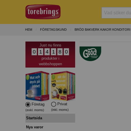
HEM
FÖRETAGSKUND
BRÖD BAKVERK KAKOR KONDITORI
Just nu finns
0
1
4
1
8
0
produkter i
webbshoppen
Privat
Företag
(inkl. moms)
(exkl. moms)
Startsida
Nya varor