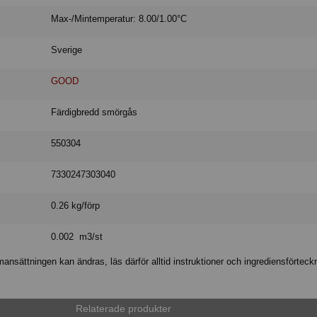
Max-/Mintemperatur: 8.00/1.00°C
Sverige
GOOD
Färdigbredd smörgås
550304
7330247303040
0.26 kg/förp
0.002 m3/st
nsättningen kan ändras, läs därför alltid instruktioner och ingrediensförteck
Relaterade produkter