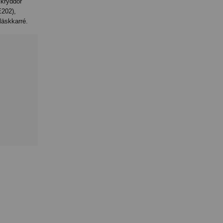
, kryddor
202),
läskkarré.