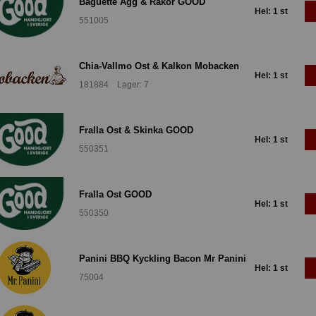
Baguette Ägg & Räkor GOOD
Hel: 1 st
551005
Chia-Vallmo Ost & Kalkon Mobacken
Hel: 1 st
181884 Lager: 7
Fralla Ost & Skinka GOOD
Hel: 1 st
550351
Fralla Ost GOOD
Hel: 1 st
550350
Panini BBQ Kyckling Bacon Mr Panini
Hel: 1 st
75004