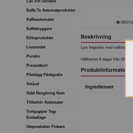
Lax Vilt Serrano
Kaffe Te Automatprodukter
Kaffeautomater
OBS! Kyl
Kaffebryggare
Beskrivning
Köksprodukter
Livsmedel
Ljus baguette med vallmofrö, k
Porslin
Hållbarhet 8 dagar från tillverk
Presentkort
Produktinformation
Påskägg Påskgodis
Små-el
Ingredienser
Städ Rengöring Kem
Tillbehör Automater
Torkpapper Tejp
Emballage
Uteprodukter Fiskars