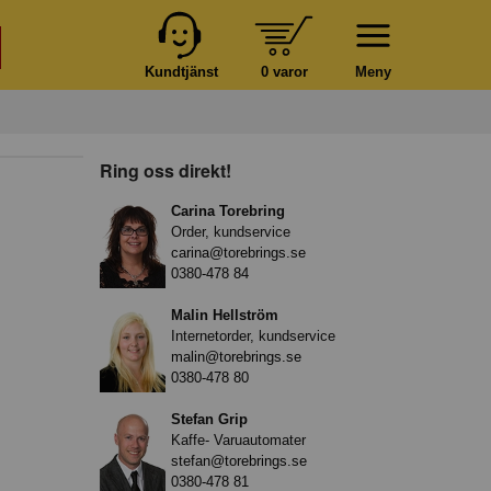
Kundtjänst
0 varor
Meny
Ring oss direkt!
Carina Torebring
Order, kundservice
carina@torebrings.se
0380-478 84
Malin Hellström
Internetorder, kundservice
malin@torebrings.se
0380-478 80
Stefan Grip
Kaffe- Varuautomater
stefan@torebrings.se
0380-478 81