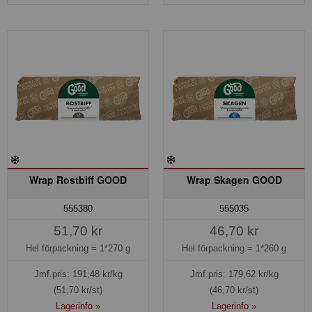
Wrap Rostbiff GOOD
Wrap Skagen GOOD
555380
555035
51,70 kr
46,70 kr
Hel förpackning =
1*270 g
Hel förpackning =
1*260 g
Jmf.pris:
191,48
kr/kg
Jmf.pris:
179,62
kr/kg
(51,70 kr/st)
(46,70 kr/st)
Lagerinfo »
Lagerinfo »