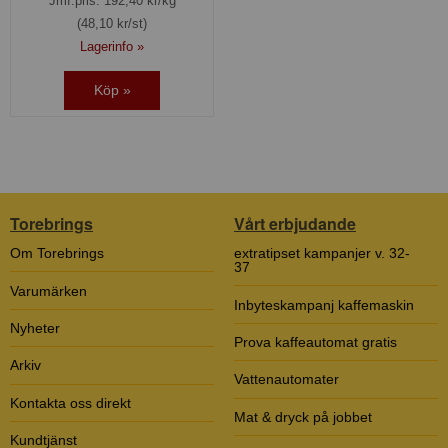
Jmf.pris:
192,40
kr/kg
(48,10 kr/st)
Lagerinfo »
Köp »
Torebrings
Vårt erbjudande
Om Torebrings
extratipset kampanjer v. 32-
37
Varumärken
Inbyteskampanj kaffemaskin
Nyheter
Prova kaffeautomat gratis
Arkiv
Vattenautomater
Kontakta oss direkt
Mat & dryck på jobbet
Kundtjänst