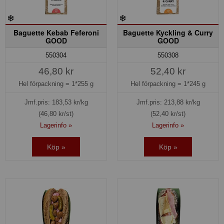
Baguette Kebab Feferoni
Baguette Kyckling & Curry
GOOD
GOOD
550304
550308
46,80 kr
52,40 kr
Hel förpackning =
1*255 g
Hel förpackning =
1*245 g
Jmf.pris:
183,53
kr/kg
Jmf.pris:
213,88
kr/kg
(46,80 kr/st)
(52,40 kr/st)
Lagerinfo »
Lagerinfo »
Köp »
Köp »