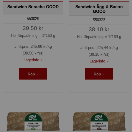
Sandwich Sriracha GOOD
Sandwich Ägg & Bacon
GOOD
553029
550323
39,50 kr
38,10 kr
Hel förpackning =
1*160 g
Hel förpackning =
1*169 g
Jmf.pris:
246,88
kr/kg
Jmf.pris:
225,44
kr/kg
(39,50 kr/st)
(38,10 kr/st)
Lagerinfo »
Lagerinfo »
Köp »
Köp »