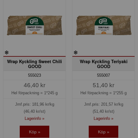
Wrap Kyckling Sweet Chili
Wrap Kyckling Teriyaki
GOOD
GOOD
555023
555007
46,40 kr
51,40 kr
Hel förpackning =
1*245 g
Hel förpackning =
1*255 g
Jmf.pris:
181,96
kr/kg
Jmf.pris:
201,57
kr/kg
(46,40 kr/st)
(51,40 kr/st)
Lagerinfo »
Lagerinfo »
Köp »
Köp »