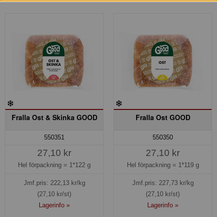
Fralla Ost & Skinka GOOD
Fralla Ost GOOD
550351
550350
27,10 kr
27,10 kr
Hel förpackning =
1*122 g
Hel förpackning =
1*119 g
Jmf.pris:
222,13
kr/kg
Jmf.pris:
227,73
kr/kg
(27,10 kr/st)
(27,10 kr/st)
Lagerinfo »
Lagerinfo »