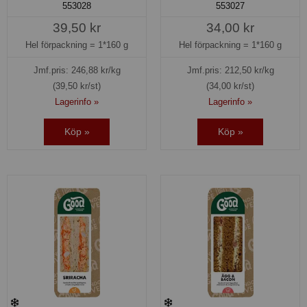
553028
553027
39,50 kr
34,00 kr
Hel förpackning =
1*160 g
Hel förpackning =
1*160 g
Jmf.pris:
246,88
kr/kg
Jmf.pris:
212,50
kr/kg
(39,50 kr/st)
(34,00 kr/st)
Lagerinfo »
Lagerinfo »
Köp »
Köp »