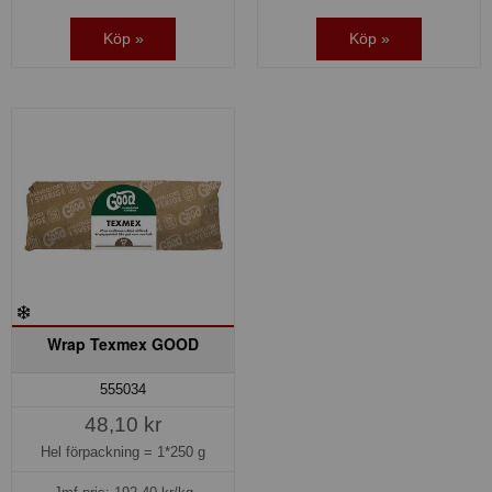
Köp »
Köp »
Wrap Texmex GOOD
555034
48,10 kr
Hel förpackning =
1*250 g