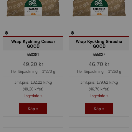
Wrap Kyckling Ceasar
Wrap Kyckling Sriracha
GOOD
GOOD
550381
555037
49,20 kr
46,70 kr
Hel förpackning =
1*270 g
Hel förpackning =
1*260 g
Jmf.pris:
182,22
kr/kg
Jmf.pris:
179,62
kr/kg
(49,20 kr/st)
(46,70 kr/st)
Lagerinfo »
Lagerinfo »
Köp »
Köp »