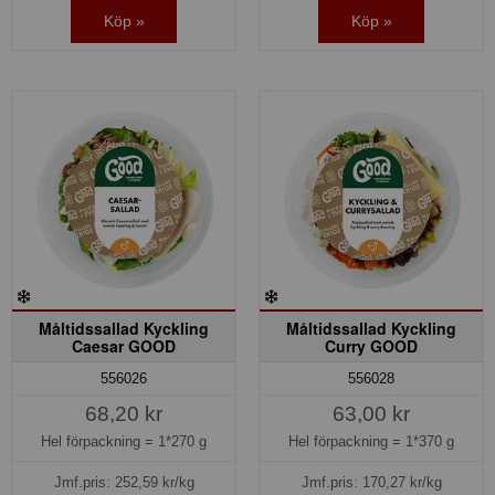
Köp »
Köp »
Måltidssallad Kyckling
Måltidssallad Kyckling
Caesar GOOD
Curry GOOD
556026
556028
68,20 kr
63,00 kr
Hel förpackning =
1*270 g
Hel förpackning =
1*370 g
Jmf.pris:
252,59
kr/kg
Jmf.pris:
170,27
kr/kg