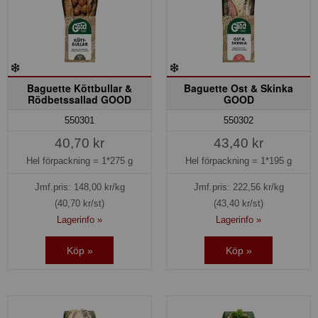
Baguette Köttbullar &
Baguette Ost & Skinka
Rödbetssallad GOOD
GOOD
550301
550302
40,70 kr
43,40 kr
Hel förpackning =
1*275 g
Hel förpackning =
1*195 g
Jmf.pris:
148,00
kr/kg
Jmf.pris:
222,56
kr/kg
(40,70 kr/st)
(43,40 kr/st)
Lagerinfo »
Lagerinfo »
Köp »
Köp »