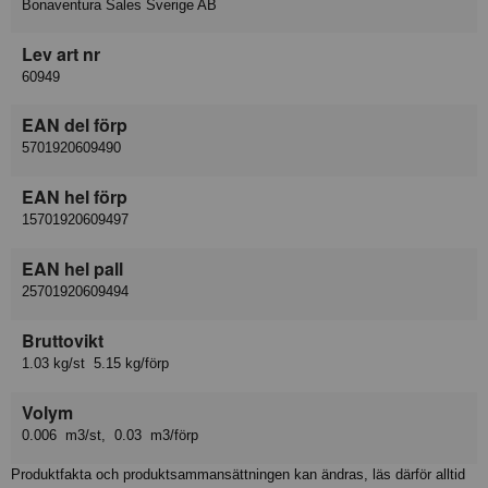
Bonaventura Sales Sverige AB
Lev art nr
60949
EAN del förp
5701920609490
EAN hel förp
15701920609497
EAN hel pall
25701920609494
Bruttovikt
1.03 kg/st 5.15 kg/förp
Volym
0.006 m3/st, 0.03 m3/förp
Produktfakta och produktsammansättningen kan ändras, läs därför alltid