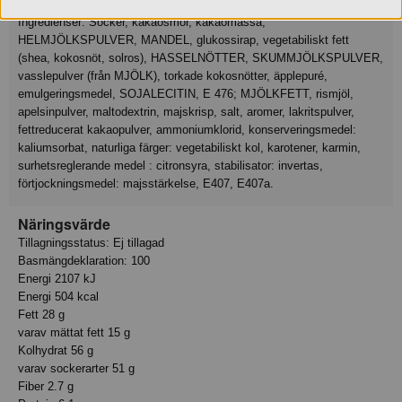
Ingredienser
Ingredienser: Socker, kakaosmör, kakaomassa,
HELMJÖLKSPULVER, MANDEL, glukossirap, vegetabiliskt fett
(shea, kokosnöt, solros), HASSELNÖTTER, SKUMMJÖLKSPULVER,
vasslepulver (från MJÖLK), torkade kokosnötter, äpplepuré,
emulgeringsmedel, SOJALECITIN, E 476; MJÖLKFETT, rismjöl,
apelsinpulver, maltodextrin, majskrisp, salt, aromer, lakritspulver,
fettreducerat kakaopulver, ammoniumklorid, konserveringsmedel:
kaliumsorbat, naturliga färger: vegetabiliskt kol, karotener, karmin,
surhetsreglerande medel : citronsyra, stabilisator: invertas,
förtjockningsmedel: majsstärkelse, E407, E407a.
Näringsvärde
Tillagningsstatus: Ej tillagad
Basmängdeklaration: 100
Energi 2107 kJ
Energi 504 kcal
Fett 28 g
varav mättat fett 15 g
Kolhydrat 56 g
varav sockerarter 51 g
Fiber 2.7 g