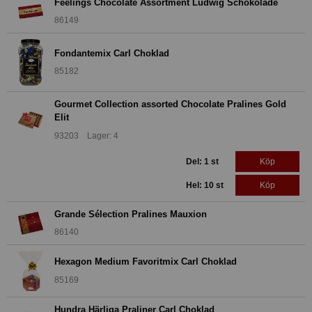
Feelings Chocolate Assortment Ludwig Schokolade
86149
Fondantemix Carl Choklad
85182
Gourmet Collection assorted Chocolate Pralines Gold
Elit
93203 Lager: 4
Del: 1 st
Köp
Hel: 10 st
Köp
Grande Sélection Pralines Mauxion
86140
Hexagon Medium Favoritmix Carl Choklad
85169
Hundra Härliga Praliner Carl Choklad