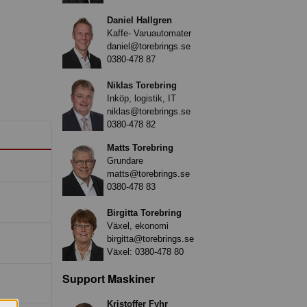
Daniel Hallgren
Kaffe- Varuautomater
daniel@torebrings.se
0380-478 87
Niklas Torebring
Inköp, logistik, IT
niklas@torebrings.se
0380-478 82
Matts Torebring
Grundare
matts@torebrings.se
0380-478 83
Birgitta Torebring
Växel, ekonomi
birgitta@torebrings.se
Växel:
0380-478 80
Support Maskiner
Kristoffer Fyhr