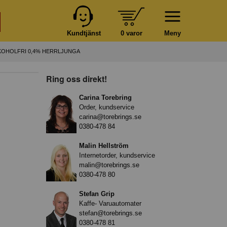
Kundtjänst
0 varor
Meny
LKOHOLFRI 0,4% HERRLJUNGA
Ring oss direkt!
Carina Torebring
Order, kundservice
carina@torebrings.se
0380-478 84
Malin Hellström
Internetorder, kundservice
malin@torebrings.se
0380-478 80
Stefan Grip
Kaffe- Varuautomater
stefan@torebrings.se
0380-478 81