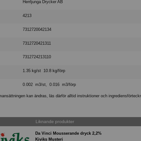
Herrljunga Drycker AB
4213
7312720042134
7312720421311
7312724213110
1.35 kg/st 10.8 kg/förp
0.002 m3/st, 0.016 m3/förp
nsättningen kan ändras, läs därför alltid instruktioner och ingrediensförteck
Liknande produkter
Da Vinci Mousserande dryck 2,2%
Kiviks Musteri