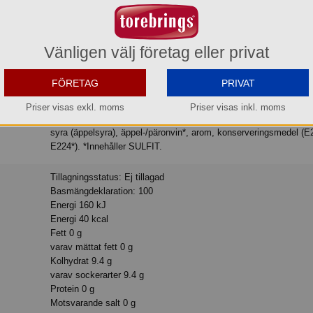
Köp »
 Levereras till företag men privatpersoner måste hämta själva vid vårt lager i Aneby
Vänligen välj företag eller privat
FÖRETAG
PRIVAT
Priser visas exkl. moms
Priser visas inkl. moms
Kolsyrat vatten, äppeljuice (22,4% från koncentrat, ursprung: EU), socker,
syra (äppelsyra), äppel-/päronvin*, arom, konserveringsmedel (E
E224*). *Innehåller SULFIT.
Tillagningsstatus: Ej tillagad
Basmängdeklaration: 100
Energi 160 kJ
Energi 40 kcal
Fett 0 g
varav mättat fett 0 g
Kolhydrat 9.4 g
varav sockerarter 9.4 g
Protein 0 g
Motsvarande salt 0 g