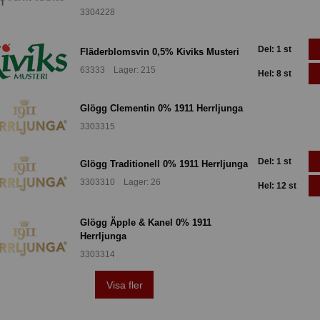
3304228
Del: 1 st
Fläderblomsvin 0,5% Kiviks Musteri
63333 Lager: 215
Hel: 8 st
Glögg Clementin 0% 1911 Herrljunga
3303315
Del: 1 st
Glögg Traditionell 0% 1911 Herrljunga
3303310 Lager: 26
Hel: 12 st
Glögg Äpple & Kanel 0% 1911
Herrljunga
3303314
Visa fler