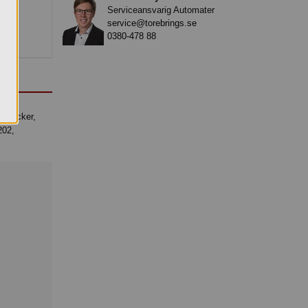
Serviceansvarig Automater
service@torebrings.se
0380-478 88
.
202,