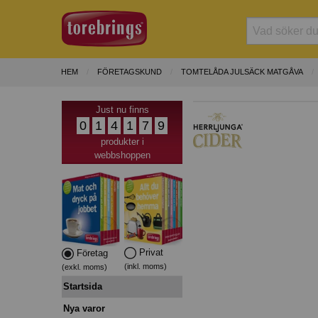
HEM
FÖRETAGSKUND
TOMTELÅDA JULSÄCK MATGÅVA
Just nu finns
0
1
4
1
7
9
produkter i
webbshoppen
Privat
Företag
(inkl. moms)
(exkl. moms)
Startsida
Nya varor