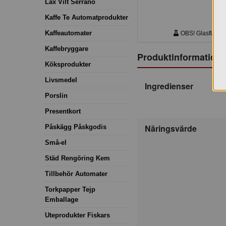
Lax Vilt Serrano
Kaffe Te Automatprodukter
Kaffeautomater
OBS! Glasflaskor.
Kaffebryggare
Produktinformation
Köksprodukter
Livsmedel
Ingredienser
Porslin
Presentkort
Näringsvärde
Påskägg Påskgodis
Små-el
Städ Rengöring Kem
Tillbehör Automater
Torkpapper Tejp
Emballage
Uteprodukter Fiskars