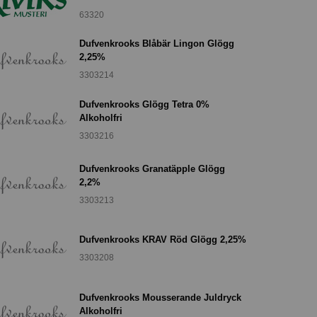
63320
Dufvenkrooks Blåbär Lingon Glögg
2,25%
3303214
Dufvenkrooks Glögg Tetra 0%
Alkoholfri
3303216
Dufvenkrooks Granatäpple Glögg
2,2%
3303213
Dufvenkrooks KRAV Röd Glögg 2,25%
3303208
Dufvenkrooks Mousserande Juldryck
Alkoholfri