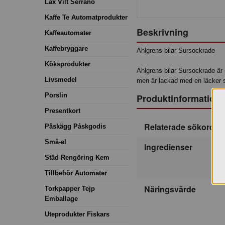
Lax Vilt Serrano
Kaffe Te Automatprodukter
Beskrivning
Kaffeautomater
Kaffebryggare
Ahlgrens bilar Sursockrade
Köksprodukter
Ahlgrens bilar Sursockrade är s
Livsmedel
men är lackad med en läcker su
Porslin
Produktinformation
Presentkort
Relaterade sökord
Påskägg Påskgodis
Små-el
Ingredienser
Städ Rengöring Kem
Tillbehör Automater
Näringsvärde
Torkpapper Tejp
Emballage
Uteprodukter Fiskars