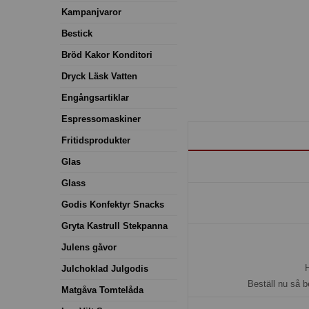
Kampanjvaror
Bestick
Bröd Kakor Konditori
Dryck Läsk Vatten
Engångsartiklar
Espressomaskiner
Fritidsprodukter
Glas
Glass
Godis Konfektyr Snacks
Gryta Kastrull Stekpanna
Julens gåvor
H
Julchoklad Julgodis
Beställ nu så b
Matgåva Tomtelåda