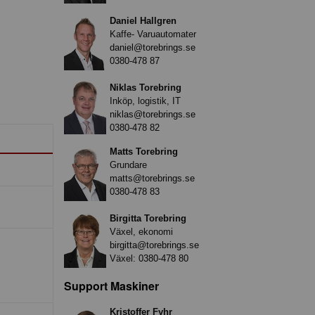
Daniel Hallgren
Kaffe- Varuautomater
daniel@torebrings.se
0380-478 87
Niklas Torebring
Inköp, logistik, IT
niklas@torebrings.se
0380-478 82
Matts Torebring
Grundare
matts@torebrings.se
0380-478 83
Birgitta Torebring
Växel, ekonomi
birgitta@torebrings.se
Växel:
0380-478 80
Support Maskiner
Kristoffer Fyhr