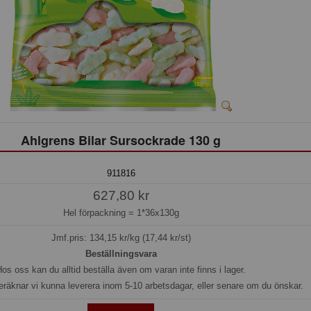
Ahlgrens Bilar Sursockrade 130 g
911816
627,80 kr
Hel förpackning =
1*36x130g
Jmf.pris:
134,15
kr/kg (17,44 kr/st)
Beställningsvara
os oss kan du alltid beställa även om varan inte finns i lager.
eräknar vi kunna leverera inom 5-10 arbetsdagar, eller senare om du önskar.