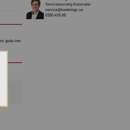
Serviceansvarig Automater
service@torebrings.se
0380-478 88
ets goda inre
mnen