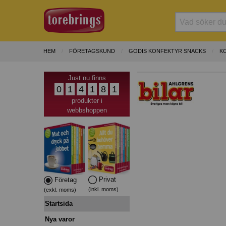
HEM
FÖRETAGSKUND
GODIS KONFEKTYR SNACKS
K
Just nu finns
0
1
4
1
8
1
produkter i
webbshoppen
Privat
Företag
(inkl. moms)
(exkl. moms)
Startsida
Nya varor