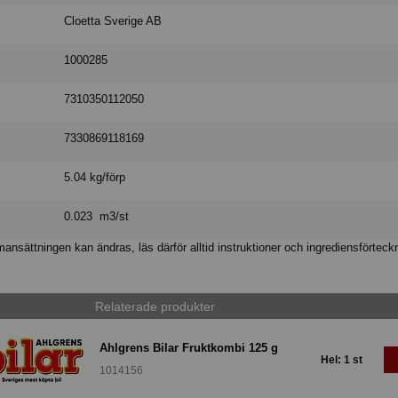
Cloetta Sverige AB
1000285
7310350112050
7330869118169
5.04 kg/förp
0.023 m3/st
nsättningen kan ändras, läs därför alltid instruktioner och ingrediensförteck
Relaterade produkter
Ahlgrens Bilar Fruktkombi 125 g
Hel: 1 st
1014156