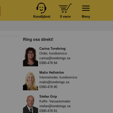
Kundtjänst
0 varor
Meny
Ring oss direkt!
Carina Torebring
Order, kundservice
carina@torebrings.se
0380-478 84
Malin Hellström
Internetorder, kundservice
malin@torebrings.se
0380-478 80
Stefan Grip
Kaffe- Varuautomater
stefan@torebrings.se
0380-478 81