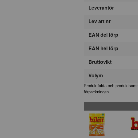
Leverantör
Lev art nr
EAN del förp
EAN hel förp
Bruttovikt
Volym
Produktfakta och produktsamma
förpackningen.