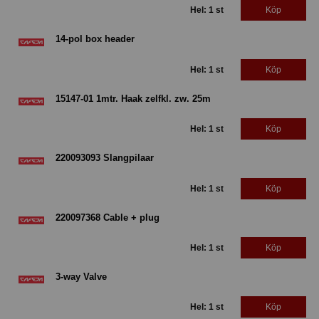
Hel: 1 st
Köp
14-pol box header
Hel: 1 st
Köp
15147-01 1mtr. Haak zelfkl. zw. 25m
Hel: 1 st
Köp
220093093 Slangpilaar
Hel: 1 st
Köp
220097368 Cable + plug
Hel: 1 st
Köp
3-way Valve
Hel: 1 st
Köp