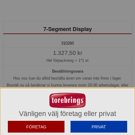
7-Segment Display
310260
1.327,50 kr
Hel förpackning =
1*1 st
Beställningsvara
Hos oss kan du alltid beställa även om varan inte finns i lager.
Beställ nu så beräknar vi kunna leverera inom 20-30 arbetsdagar, eller
senare om du önskar.
Köp »
Vänligen välj företag eller privat
Produktinformation
FÖRETAG
PRIVAT