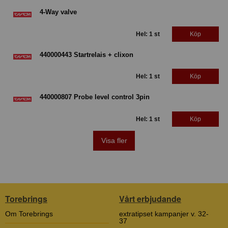
4-Way valve
Hel: 1 st
Köp
440000443 Startrelais + clixon
Hel: 1 st
Köp
440000807 Probe level control 3pin
Hel: 1 st
Köp
Visa fler
Torebrings
Vårt erbjudande
Om Torebrings
extratipset kampanjer v. 32-
37