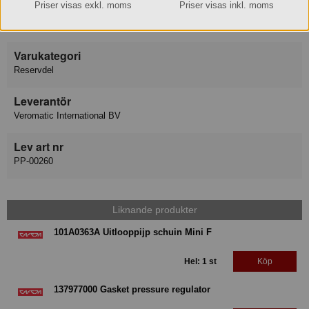
Priser visas exkl. moms
Priser visas inkl. moms
Varumärke
Cafeja
Varukategori
Reservdel
Leverantör
Veromatic International BV
Lev art nr
PP-00260
Liknande produkter
101A0363A Uitlooppijp schuin Mini F
Hel: 1 st
Köp
137977000 Gasket pressure regulator