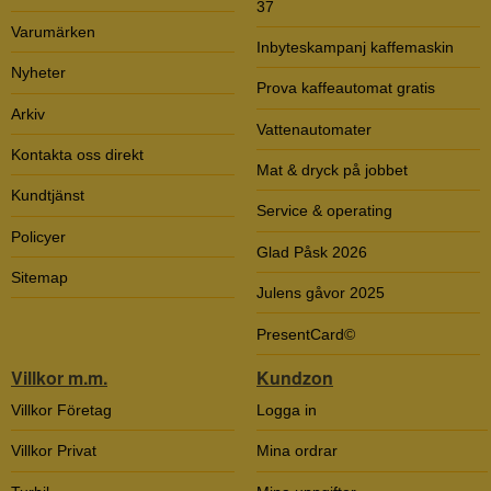
37
Varumärken
Inbyteskampanj kaffemaskin
Nyheter
Prova kaffeautomat gratis
Arkiv
Vattenautomater
Kontakta oss direkt
Mat & dryck på jobbet
Kundtjänst
Service & operating
Policyer
Glad Påsk 2026
Sitemap
Julens gåvor 2025
PresentCard©
Villkor m.m.
Kundzon
Villkor Företag
Logga in
Villkor Privat
Mina ordrar