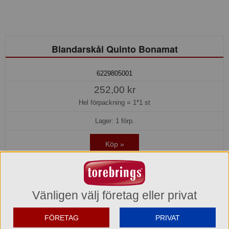
Blandarskål Quinto Bonamat
6229805001
252,00 kr
Hel förpackning =
1*1 st
Lager: 1 förp.
Köp »
Produktinformation
Vänligen välj företag eller privat
Varumärke
Bonamat Bravilor
FÖRETAG
PRIVAT