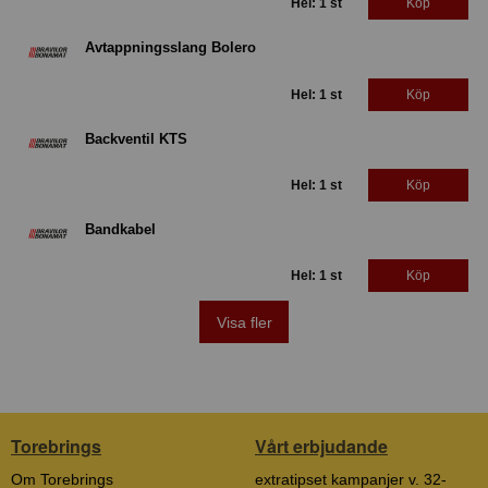
Hel: 1 st
Köp
Avtappningsslang Bolero
Hel: 1 st
Köp
Backventil KTS
Hel: 1 st
Köp
Bandkabel
Hel: 1 st
Köp
Visa fler
Torebrings
Vårt erbjudande
Om Torebrings
extratipset kampanjer v. 32-