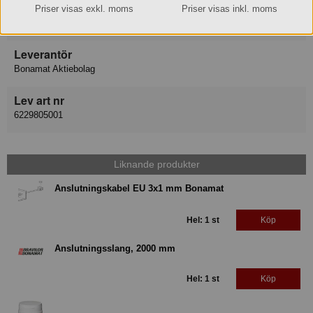
Varukategori
Priser visas exkl. moms
Priser visas inkl. moms
Reservdel
Leverantör
Bonamat Aktiebolag
Lev art nr
6229805001
Liknande produkter
Anslutningskabel EU 3x1 mm Bonamat
Hel: 1 st
Köp
Anslutningsslang, 2000 mm
Hel: 1 st
Köp