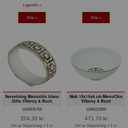
Lagerinfo »
Köp »
Köp »
Servettring Metrochic blanc
Skål 15x15x6 cm MetroChic
Gifts Villeroy & Boch
Villeroy & Boch
1044835766
1046521900
204,30 kr
471,70 kr
Del av förpackning =
1 st
Del av förpackning =
1 st