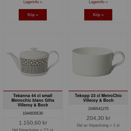
Lagerinfo »
Lagerinfo »
Köp »
Köp »
Tekanna 44 cl small
Tekopp 23 cl MetroChic
Metrochic blanc Gifts
Villeroy & Boch
Villeroy & Boch
1046541270
1044830530
204,30 kr
1.150,60 kr
Del av förpackning =
1 st
Hel förpackning =
1*1 st