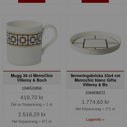
Mugg 30 cl MetroChic
Serveringsbricka 33x4 cm
Villeroy & Boch
Metrochic blanc Gifts
Villeroy & Bo
1046524856
1044836072
419,70 kr
1.774,60 kr
Del av förpackning =
1 st
Hel förpackning =
1*1 st
2.518,20 kr
Lagerinfo »
Hel förpackning =
6*1 st