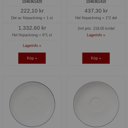
1046361420
1046361410
222,10 kr
437,30 kr
Del av förpackning =
1 st
Hel förpackning =
1*2 del
1.332,60 kr
Jmf.pris:
218,65
kr/del
Hel förpackning =
6*1 st
Lagerinfo »
Lagerinfo »
Köp »
Köp »