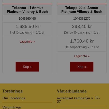
Tekanna 1 l Anmut
Tekopp 20 cl Anmut
Platinum Villeroy & Boch
Platinum Villeroy & Boch
1046360460
1046361270
1.685,50 kr
293,40 kr
Hel förpackning =
1*1 st
Del av förpackning =
1 st
1.760,40 kr
Lagerinfo »
Hel förpackning =
6*1 st
Lagerinfo »
Köp »
Köp »
Torebrings
Vårt erbjudande
Om Torebrings
extratipset kampanjer v. 32-
37
Varumärken