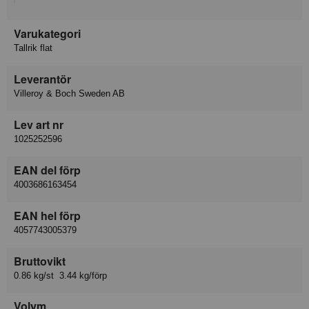
Varukategori
Tallrik flat
Leverantör
Villeroy & Boch Sweden AB
Lev art nr
1025252596
EAN del förp
4003686163454
EAN hel förp
4057743005379
Bruttovikt
0.86 kg/st 3.44 kg/förp
Volym