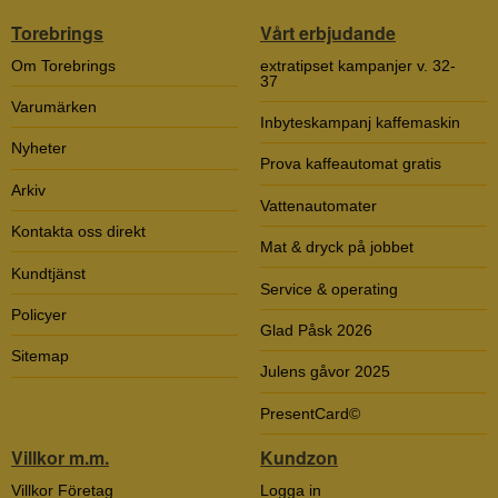
Torebrings
Vårt erbjudande
Om Torebrings
extratipset kampanjer v. 32-
37
Varumärken
Inbyteskampanj kaffemaskin
Nyheter
Prova kaffeautomat gratis
Arkiv
Vattenautomater
Kontakta oss direkt
Mat & dryck på jobbet
Kundtjänst
Service & operating
Policyer
Glad Påsk 2026
Sitemap
Julens gåvor 2025
PresentCard©
Villkor m.m.
Kundzon
Villkor Företag
Logga in