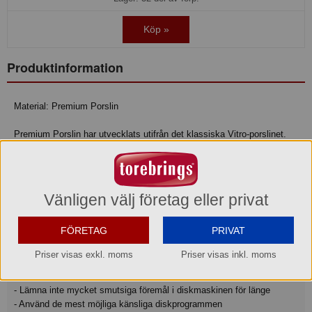
Köp »
Produktinformation
Material: Premium Porslin
Premium Porslin har utvecklats utifrån det klassiska Vitro-porslinet.
Villeroy & Boch har lyckats kombinera en fin vit keramisk kropp med
utmärkta egenskaper för användning av vitro-porslin.
Skötselråd:
Vänligen välj företag eller privat
Villeroy & Boch serviser kan diskas i diskmaskin.
FÖRETAG
PRIVAT
Observera vissa saker vid diskning i diskmaskin för att säkerställa att
Priser visas exkl. moms
Priser visas inkl. moms
mönster och ytor inte förlorar sin briljans och färgintensitet.
- Lämna inte mycket smutsiga föremål i diskmaskinen för länge
- Använd de mest möjliga känsliga diskprogrammen