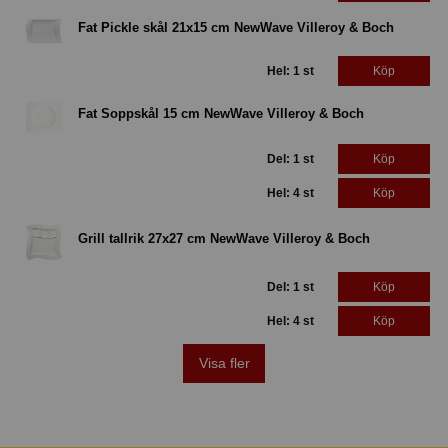
Fat Pickle skål 21x15 cm NewWave Villeroy & Boch
Hel: 1 st
Köp
Fat Soppskål 15 cm NewWave Villeroy & Boch
Del: 1 st
Köp
Hel: 4 st
Köp
Grill tallrik 27x27 cm NewWave Villeroy & Boch
Del: 1 st
Köp
Hel: 4 st
Köp
Visa fler