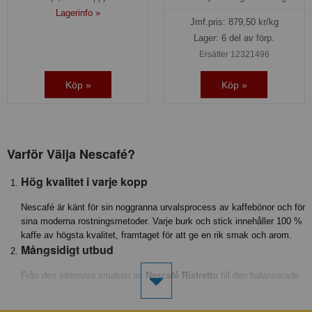
Lagerinfo »
Jmf.pris:
879,50
kr/kg
Lager: 6 del av förp.
Ersätter 12321496
Köp »
Köp »
Varför Välja Nescafé?
Hög kvalitet i varje kopp
Nescafé är känt för sin noggranna urvalsprocess av kaffebönor och för
sina moderna rostningsmetoder. Varje burk och stick innehåller 100 %
kaffe av högsta kvalitet, framtaget för att ge en rik smak och arom.
Mångsidigt utbud
Från den intensiva smaken av
Nescafé Ristretto
till den balanserade
mjukheten i
Nescafé Lyx Mellanrost
, erbjuder vi alternativ som
passar både vardagens kaffeögonblick och festliga tillfällen. Föredrar