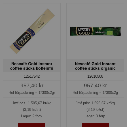
Nescafé Gold Instant
Nescafé Gold Instant
coffee sticks koffeinfri
coffee sticks organic
12517542
12610508
957,40 kr
957,40 kr
Hel förpackning =
1*300x2gr
Hel förpackning =
1*300x2g
Jmf.pris:
1.595,67
kr/kg
Jmf.pris:
1.595,67
kr/kg
(3,19 kr/st)
(3,19 kr/st)
Lager: 2 förp.
Lager: 3 förp.