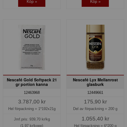
Köp »
Köp »
Nescafé Gold Softpack 21
Nescafé Lyx Mellanrost
gr portion kanna
glasburk
12463968
12449661
3.787,00 kr
175,90 kr
Hel förpackning =
1*192x21g
Del av förpackning =
200 g
1.055,40 kr
Jmf.pris:
939,70
kr/kg
(1,97 kr/kopp)
Hel förpackning =
6*200 g