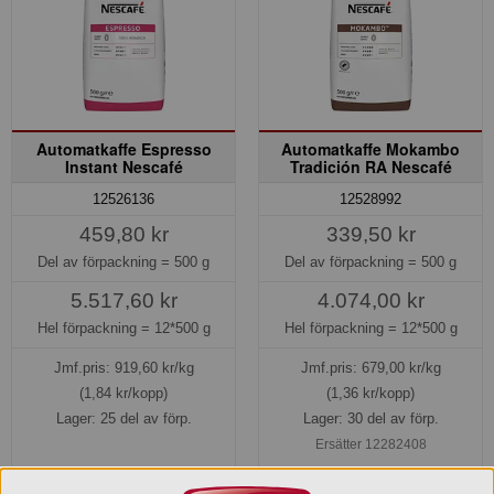
Automatkaffe Espresso
Automatkaffe Mokambo
Instant Nescafé
Tradición RA Nescafé
12526136
12528992
459,80 kr
339,50 kr
Del av förpackning =
500 g
Del av förpackning =
500 g
5.517,60 kr
4.074,00 kr
Hel förpackning =
12*500 g
Hel förpackning =
12*500 g
Jmf.pris:
919,60
kr/kg
Jmf.pris:
679,00
kr/kg
(1,84 kr/kopp)
(1,36 kr/kopp)
Lager: 25 del av förp.
Lager: 30 del av förp.
Ersätter 12282408
Köp »
Köp »