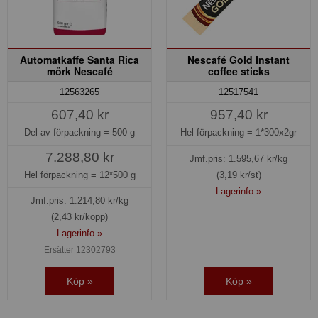
Automatkaffe Santa Rica
Nescafé Gold Instant
mörk Nescafé
coffee sticks
12563265
12517541
607,40 kr
957,40 kr
Del av förpackning =
500 g
Hel förpackning =
1*300x2gr
7.288,80 kr
Jmf.pris:
1.595,67
kr/kg
Hel förpackning =
12*500 g
(3,19 kr/st)
Lagerinfo »
Jmf.pris:
1.214,80
kr/kg
(2,43 kr/kopp)
Lagerinfo »
Ersätter 12302793
Köp »
Köp »