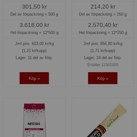
301,50 kr
214,20 kr
Del av förpackning =
500 g
Del av förpackning =
250 g
3.618,00 kr
2.570,40 kr
Hel förpackning =
12*500 g
Hel förpackning =
12*250 g
Jmf.pris:
603,00
kr/kg
Jmf.pris:
856,80
kr/kg
(1,21 kr/kopp)
(1,71 kr/kopp)
Lager: 11 del av förp.
Lager: 24 del av förp.
Ersätter 12302350
Köp »
Köp »