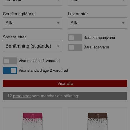
Certifiering/Märke
Leverantör
Sortera efter
Bara kampanjvaror
Bara kampanjvaror
Bara lagervaror
Bara lagervaror
Visa maxläge 1 vara/rad
Visa maxläge 1 vara/rad
Visa standardläge
Visa standardläge 2 varor/rad
12
produkter
som matchar din sökning: