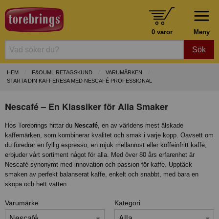
0 varor
Meny
Sök
HEM
F&OUML;RETAGSKUND
VARUMÄRKEN
STARTA DIN KAFFERESA MED NESCAFÉ PROFESSIONAL
Nescafé – En Klassiker för Alla Smaker
Hos Torebrings hittar du
Nescafé
, en av världens mest älskade
kaffemärken, som kombinerar kvalitet och smak i varje kopp. Oavsett om
du föredrar en fyllig espresso, en mjuk mellanrost eller koffeinfritt kaffe,
erbjuder vårt sortiment något för alla. Med över 80 års erfarenhet är
Nescafé synonymt med innovation och passion för kaffe. Upptäck
smaken av perfekt balanserat kaffe, enkelt och snabbt, med bara en
skopa och hett vatten.
Varumärke
Kategori