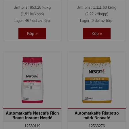
Jmf.pris:
953,20
kr/kg
Jmf.pris:
1.111,60
kr/kg
(1,91 kr/kopp)
(2,22 kr/kopp)
Lager: 467 del av förp.
Lager: 9 del av förp.
Köp »
Köp »
Automatkaffe Nescafé Rich
Automatkaffe Ristretto
Roast Instant Nestlé
mörk Nescafé
12530119
12563276