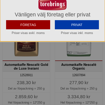
Vänligen välj företag eller privat
FÖRETAG
PRIVAT
Priser visas exkl. moms
Priser visas inkl. moms
Automatkaffe Nescafé Gold
Automatkaffe Nescafé
de Luxe Instant
Organic
12528911
12607894
238,30 kr
277,90 kr
Del av förpackning =
250 g
Del av förpackning =
250 g
2.859,60 kr
3.334,80 kr
Hel förpackning =
12*250 g
Hel förpackning =
12*250 g