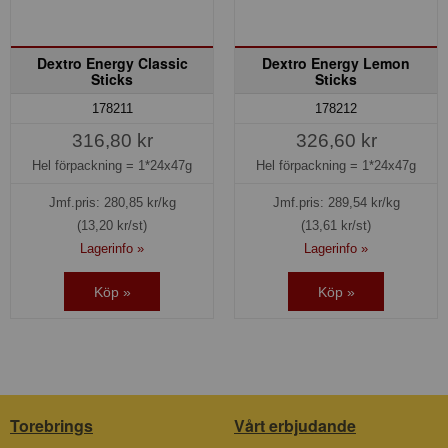
Dextro Energy Classic
Dextro Energy Lemon
Sticks
Sticks
178211
178212
316,80 kr
326,60 kr
Hel förpackning =
1*24x47g
Hel förpackning =
1*24x47g
Jmf.pris:
280,85
kr/kg
Jmf.pris:
289,54
kr/kg
(13,20 kr/st)
(13,61 kr/st)
Lagerinfo »
Lagerinfo »
Köp »
Köp »
Torebrings
Vårt erbjudande