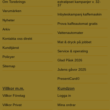
Om Torebrings
extratipset kampanjer v. 32-
37
Varumärken
Inbyteskampanj kaffemaskin
Nyheter
Prova kaffeautomat gratis
Arkiv
Vattenautomater
Kontakta oss direkt
Mat & dryck på jobbet
Kundtjänst
Service & operating
Policyer
Glad Påsk 2026
Sitemap
Julens gåvor 2025
PresentCard©
Villkor m.m.
Kundzon
Villkor Företag
Logga in
Villkor Privat
Mina ordrar