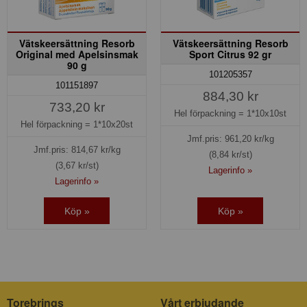
Vätskeersättning Resorb
Vätskeersättning Resorb
Original med Apelsinsmak
Sport Citrus 92 gr
90 g
101205357
101151897
884,30 kr
733,20 kr
Hel förpackning =
1*10x10st
Hel förpackning =
1*10x20st
Jmf.pris:
961,20
kr/kg
Jmf.pris:
814,67
kr/kg
(8,84 kr/st)
(3,67 kr/st)
Lagerinfo »
Lagerinfo »
Köp »
Köp »
Torebrings
Vårt erbjudande