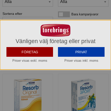
Sortera efter
Bara kampanjvaror
Bara kampanjvaror
Bara lagervaror
Bara lagervaror
Visa maxläge 1 vara/rad
Visa maxläge 1 vara/rad
Vänligen välj företag eller privat
Visa standardläge
Visa standardläge 2 varor/rad
FÖRETAG
PRIVAT
Priser visas exkl. moms
Priser visas inkl. moms
2
produkter
som matchar din sökning: