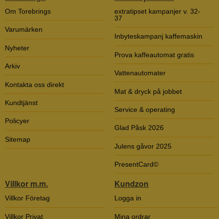
Om Torebrings
extratipset kampanjer v. 32-
37
Varumärken
Inbyteskampanj kaffemaskin
Nyheter
Prova kaffeautomat gratis
Arkiv
Vattenautomater
Kontakta oss direkt
Mat & dryck på jobbet
Kundtjänst
Service & operating
Policyer
Glad Påsk 2026
Sitemap
Julens gåvor 2025
PresentCard©
Villkor m.m.
Kundzon
Villkor Företag
Logga in
Villkor Privat
Mina ordrar