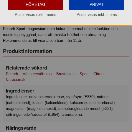
FÖRETAG
PRIVAT
Beskrivning
Priser visas exkl. moms
Priser visas inkl. moms
Resorb Sport vätskeersättning förbättrar vattenupptaget vid fysisk
ansträngning och tillför kroppen vätska och salter. Dessutom innehåller
Resorb Sport magnesium som bidrar till normal muskelfunktion och
muskeluppbyggnad, samt att minska trötthet och utmattning.
Rekommenderas till vuxna och barn från 11 år.
Produktinformation
Relaterade sökord
Resorb
Vätskeersättning
Brustablett
Sport
Citron
Citrussmak
Ingredienser
Ingredienser: druvsocker/dextrose, syra/syre (E330), natrium
(natriumklorid), kalium (kaliumklorid), kalcium (kalciumkarbonat),
magnesium (magnesiumoxid), surhetsreglerande medel (E331),
sötningsmedel/sødestof (E954), arom/aroma.
Näringsvärde