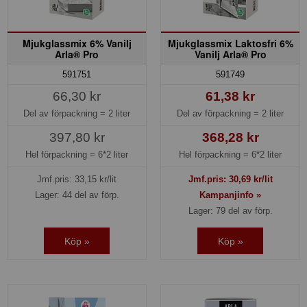
Mjukglassmix 6% Vanilj
Mjukglassmix Laktosfri 6%
Arla® Pro
Vanilj Arla® Pro
591751
591749
66,30 kr
61,38 kr
Del av förpackning =
2 liter
Del av förpackning =
2 liter
397,80 kr
368,28 kr
Hel förpackning =
6*2 liter
Hel förpackning =
6*2 liter
Jmf.pris:
33,15
kr/lit
Jmf.pris:
30,69
kr/lit
Lager: 44 del av förp.
Kampanjinfo »
Lager: 79 del av förp.
Köp »
Köp »