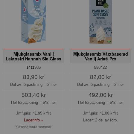
Mjukglassmix Vanilj
Mjukglassmix Växtbaserad
Laktosfri Hannah Sia Glass
Vanilj Arla® Pro
1411985
598422
83,90 kr
82,00 kr
Del av förpackning =
2 liter
Del av förpackning =
2 liter
503,40 kr
492,00 kr
Hel förpackning =
6*2 liter
Hel förpackning =
6*2 liter
Jmf.pris:
41,95
kr/lit
Jmf.pris:
41,00
kr/lit
Lagerinfo »
Lager: 2 del av förp.
Säsongsvara sommar