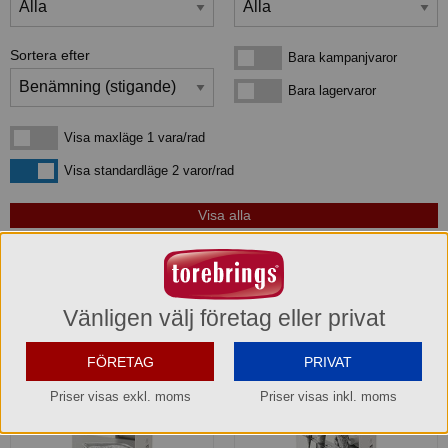
Sortera efter
Bara kampanjvaror
Bara kampanjvaror
Bara lagervaror
Bara lagervaror
Visa maxläge 1 vara/rad
Visa maxläge 1 vara/rad
Visa standardläge
Visa standardläge 2 varor/rad
4
produkter
som matchar din sökning:
Vänligen välj företag eller privat
Kampanj! -10%
FÖRETAG
PRIVAT
Priser visas exkl. moms
Priser visas inkl. moms