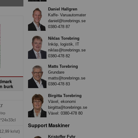
Daniel Hallgren
Kaffe- Varuautomater
daniel@torebrings.se
0380-478 87
Niklas Torebring
Inköp, logistik, IT
niklas@torebrings.se
0380-478 82
Matts Torebring
Grundare
matts@torebrings.se
ldmark
0380-478 83
n burk
Birgitta Torebring
Växel, ekonomi
kr
birgitta@torebrings.se
Växel:
0380-478 80
förp
1*24x33cl
Support Maskiner
12,99 kr/st)
Kristoffer Fyhr