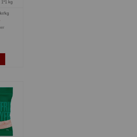
=
1*1 kg
kr/kg
»
ber