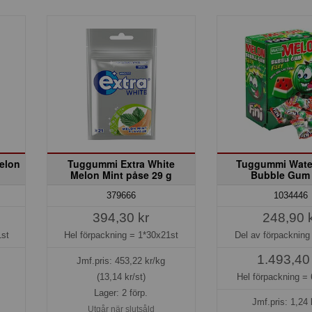
elon
Tuggummi Extra White
Tuggummi Wate
Melon Mint påse 29 g
Bubble Gum 
379666
1034446
394,30 kr
248,90 
st
Hel förpackning =
1*30x21st
Del av förpacknin
1.493,40
Jmf.pris:
453,22
kr/kg
(13,14 kr/st)
Hel förpackning =
Lager: 2 förp.
Jmf.pris:
1,24
Utgår när slutsåld