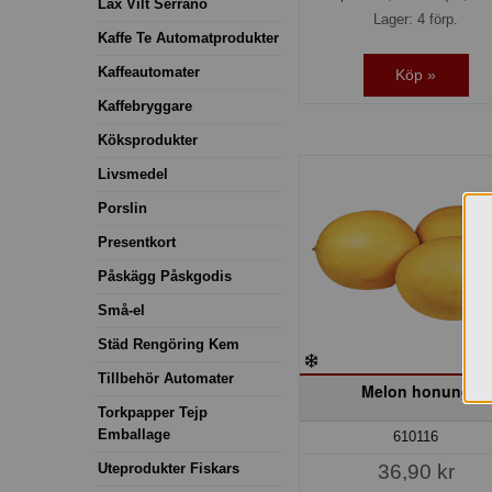
Lax Vilt Serrano
Lager: 4 förp.
Kaffe Te Automatprodukter
Kaffeautomater
Köp »
Kaffebryggare
Köksprodukter
Livsmedel
Porslin
Presentkort
Påskägg Påskgodis
Små-el
Städ Rengöring Kem
Tillbehör Automater
Melon honung
Torkpapper Tejp
Emballage
610116
Uteprodukter Fiskars
36,90 kr