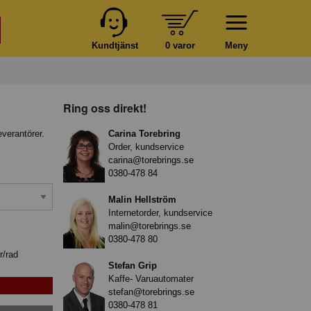
Kundtjänst
0 varor
Meny
Ring oss direkt!
everantörer.
Carina Torebring
Order, kundservice
carina@torebrings.se
0380-478 84
Malin Hellström
Internetorder, kundservice
malin@torebrings.se
0380-478 80
r/rad
Stefan Grip
Kaffe- Varuautomater
stefan@torebrings.se
0380-478 81