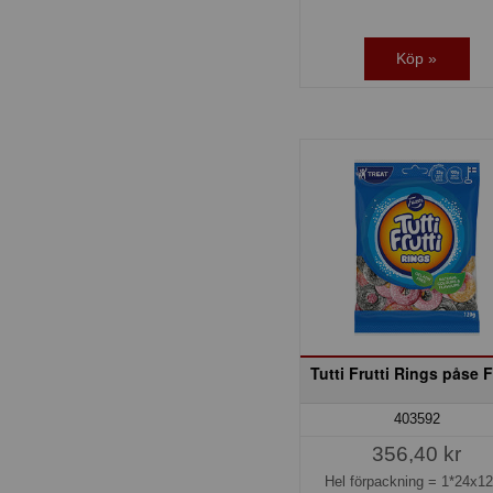
Köp »
Tutti Frutti Rings påse 
403592
356,40 kr
Hel förpackning =
1*24x1