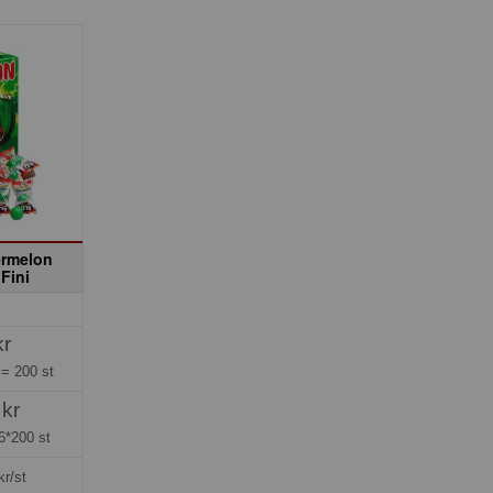
rmelon
Fini
kr
g =
200 st
 kr
6*200 st
kr/st