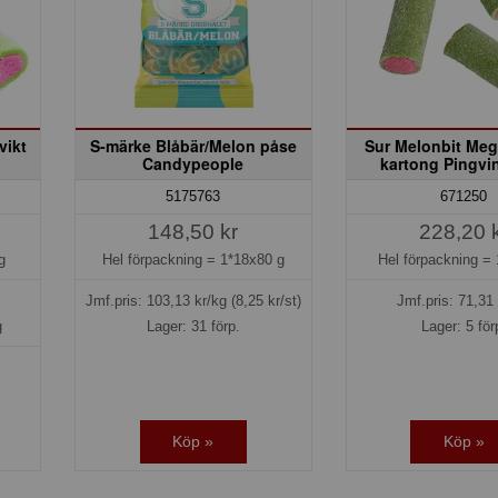
vikt
S-märke Blåbär/Melon påse
Sur Melonbit Meg
Candypeople
kartong Pingvi
5175763
671250
148,50 kr
228,20 
g
Hel förpackning =
1*18x80 g
Hel förpackning =
Jmf.pris:
103,13
kr/kg
(8,25 kr/st)
Jmf.pris:
71,31
g
Lager: 31 förp.
Lager: 5 för
Köp »
Köp »