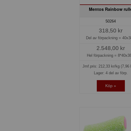
Mentos Rainbow rull
50264
318,50 kr
Del av förpackning =
40x3
2.548,00 kr
Hel förpackning =
8*40x38
Jmf.pris:
212,33
kr/kg
(7,96 
Lager: 4 del av förp.
Köp »