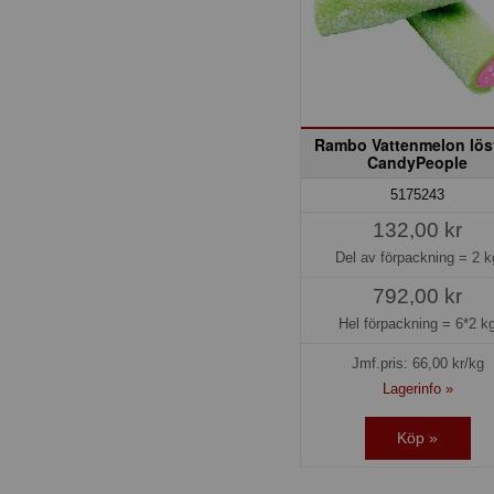
Rambo Vattenmelon lös
CandyPeople
5175243
132,00 kr
Del av förpackning =
2 k
792,00 kr
Hel förpackning =
6*2 k
Jmf.pris:
66,00
kr/kg
Lagerinfo »
Köp »