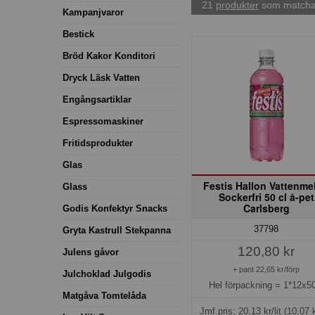
21
produkter
som matchar
Kampanjvaror
Bestick
Bröd Kakor Konditori
Dryck Läsk Vatten
Engångsartiklar
Espressomaskiner
Fritidsprodukter
Glas
Festis Hallon Vattenme
Glass
Sockerfri 50 cl å-pet
Carlsberg
Godis Konfektyr Snacks
37798
Gryta Kastrull Stekpanna
120,80 kr
Julens gåvor
+ pant 22,65 kr/förp
Julchoklad Julgodis
Hel förpackning =
1*12x50
Matgåva Tomtelåda
Jmf.pris:
20,13
kr/lit
(10,07 k