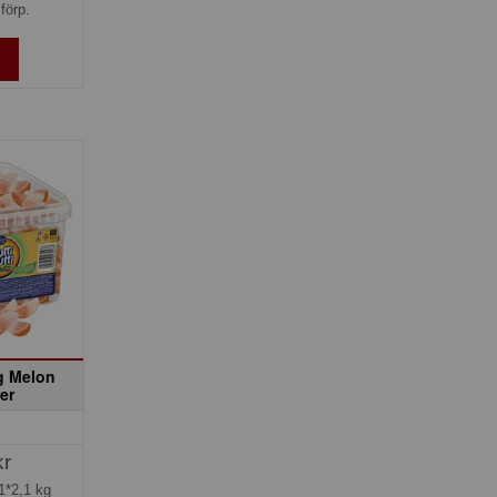
förp.
ig Melon
er
kr
1*2,1 kg