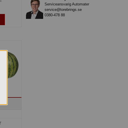
p.
Serviceansvarig Automater
service@torebrings.se
0380-478 88
en
r