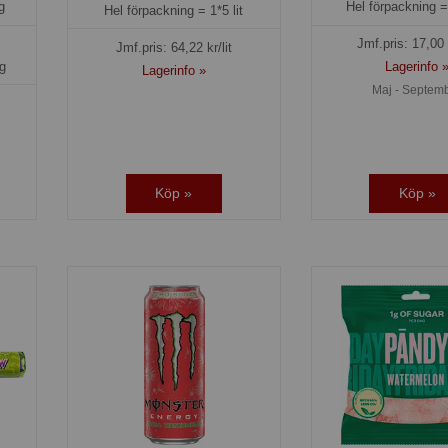
g
Hel förpackning 
Hel förpackning =
1*5 lit
Jmf.pris:
17,00
Jmf.pris:
64,22
kr/lit
g
Lagerinfo 
Lagerinfo »
Maj - Septem
Köp »
Köp »