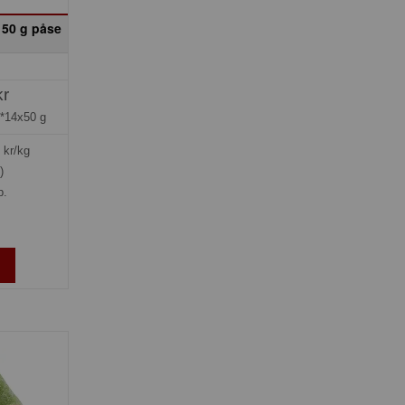
50 g påse
kr
*14x50 g
kr/kg
)
p.