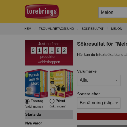
HEM
F&OUML;RETAGSKUND
SÖKRESULTAT
MELON
Sökresultat för "Mel
Just nu finns
0
1
4
1
8
2
Här kan du fritextsöka bland a
produkter i
webbshoppen
Varumärke
Sortera efter
Privat
Företag
(inkl. moms)
(exkl. moms)
Startsida
Nya varor