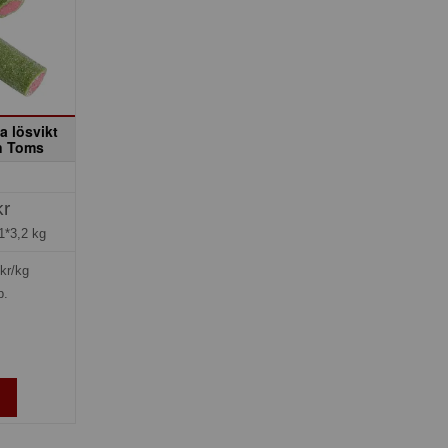
a lösvikt
n Toms
kr
1*3,2 kg
kr/kg
p.