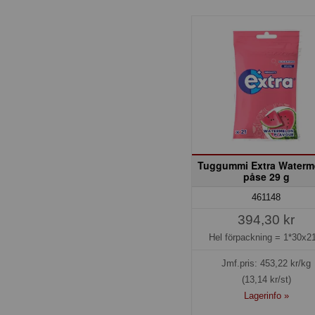
Tuggummi Extra Waterm
påse 29 g
461148
394,30 kr
Hel förpackning =
1*30x21
Jmf.pris:
453,22
kr/kg
(13,14 kr/st)
Lagerinfo »