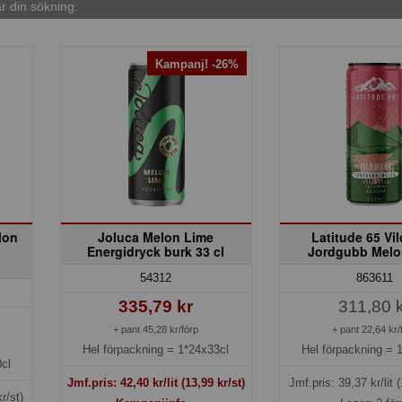
 din sökning:
Kampanj! -26%
lon
Joluca Melon Lime
Latitude 65 Vi
Energidryck burk 33 cl
Jordgubb Melo
54312
863611
335,79 kr
311,80 
+ pant 45,28 kr/förp
+ pant 22,64 kr/
Hel förpackning =
1*24x33cl
Hel förpackning =
cl
Jmf.pris:
42,40
kr/lit
(13,99 kr/st)
Jmf.pris:
39,37
kr/lit
(
r/st)