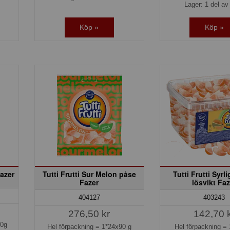
Lager: 1 del av 
Köp »
Köp »
Fazer
Tutti Frutti Sur Melon påse
Tutti Frutti Syrl
Fazer
lösvikt Faz
404127
403243
276,50 kr
142,70 
20g
Hel förpackning =
1*24x90 g
Hel förpackning =