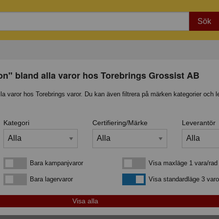
Sök
on" bland alla varor hos Torebrings Grossist AB
lla varor hos Torebrings varor. Du kan även filtrera på märken kategorier och l
Kategori
Certifiering/Märke
Leverantör
Bara kampanjvaror
Visa maxläge 1 vara/rad
Bara kampanjvaror
Visa maxläge 1 vara/rad
Bara lagervaror
Visa standardläge
Bara lagervaror
Visa standardläge 3 varo