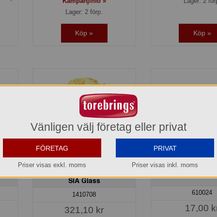
Kampanjinfo »
Lager: 2 för
Lager: 2 förp.
Köp »
Köp »
Vänligen välj företag eller privat
FÖRETAG
PRIVAT
Priser visas exkl. moms
Priser visas inkl. moms
Melon Laktosfri gräddglass
Melon vatt
SIA Glass
610024
1410708
17,00 k
321,10 kr