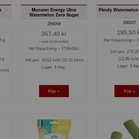
e
Monster Energy Ultra
Pändy Watermelon 
Watermelon Zero Sugar
188207
284068
195,50 
367,40 kr
8 g
Hel förpackning =
1
+ pant 22,64 kr/förp
Hel förpackning =
1*24x50cl
Jmf.pris:
279,29
 g
(13,96 kr/st
Jmf.pris:
30,62
kr/lit
(15,31 kr/st)
Lager: 5 för
Lager: 9 förp.
kr/st)
Köp »
Köp »