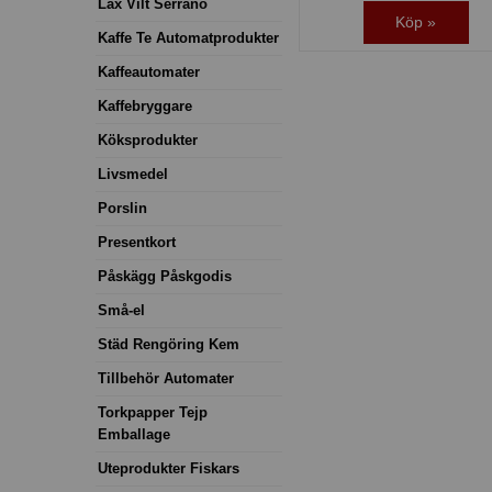
Lax Vilt Serrano
Köp »
Kaffe Te Automatprodukter
Kaffeautomater
Kaffebryggare
Köksprodukter
Livsmedel
Porslin
Presentkort
Påskägg Påskgodis
Små-el
Städ Rengöring Kem
Tillbehör Automater
Torkpapper Tejp
Emballage
Uteprodukter Fiskars