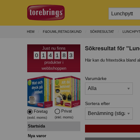
HEM
F&OUML;RETAGSKUND
SÖKRESULTAT
LUNCHPY
Sökresultat för "Lun
Just nu finns
0
1
4
1
8
3
Här kan du fritextsöka bland a
produkter i
webbshoppen
Varumärke
Sortera efter
Privat
Företag
(inkl. moms)
(exkl. moms)
Startsida
Nya varor