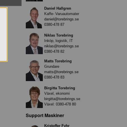
Daniel Hallgren
Kaffe- Varuautomater
daniel@torebrings.se
0380-478 87
Niklas Torebring
Inköp, logistik, IT
niklas@torebrings.se
0380-478 82
Matts Torebring
Grundare
matts@torebrings.se
0380-478 83
Birgitta Torebring
Växel, ekonomi
birgitta@torebrings.se
Växel:
0380-478 80
Support Maskiner
Kristoffer Fyhr