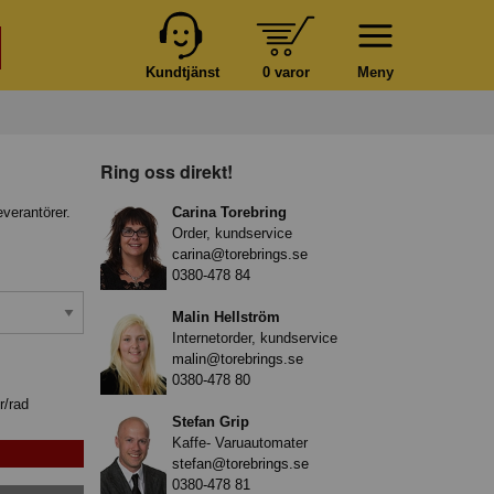
Kundtjänst
0 varor
Meny
Ring oss direkt!
everantörer.
Carina Torebring
Order, kundservice
carina@torebrings.se
0380-478 84
Malin Hellström
Internetorder, kundservice
malin@torebrings.se
0380-478 80
r/rad
Stefan Grip
Kaffe- Varuautomater
stefan@torebrings.se
0380-478 81