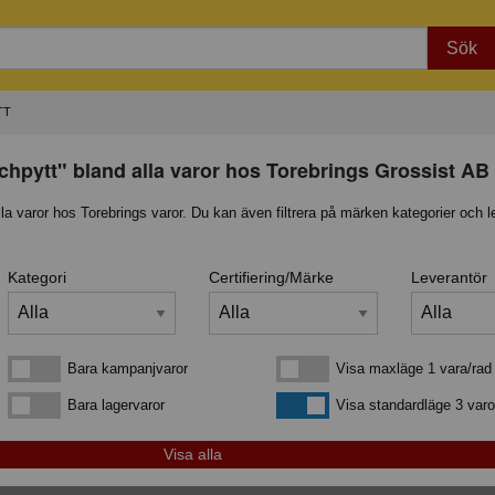
Sök
TT
chpytt" bland alla varor hos Torebrings Grossist AB
lla varor hos Torebrings varor. Du kan även filtrera på märken kategorier och l
Kategori
Certifiering/Märke
Leverantör
Bara kampanjvaror
Visa maxläge 1 vara/rad
Bara kampanjvaror
Visa maxläge 1 vara/rad
Bara lagervaror
Visa standardläge
Bara lagervaror
Visa standardläge 3 varo