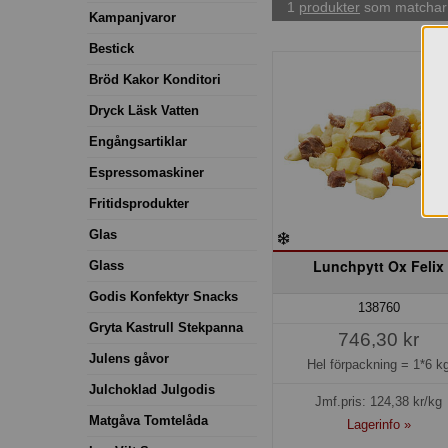
1
produkter
som matchar 
Kampanjvaror
Bestick
Bröd Kakor Konditori
Dryck Läsk Vatten
Engångsartiklar
Espressomaskiner
Fritidsprodukter
Glas
Lunchpytt Ox Felix
Glass
Godis Konfektyr Snacks
138760
Gryta Kastrull Stekpanna
746,30 kr
Julens gåvor
Hel förpackning =
1*6 k
Julchoklad Julgodis
Jmf.pris:
124,38
kr/kg
Matgåva Tomtelåda
Lagerinfo »