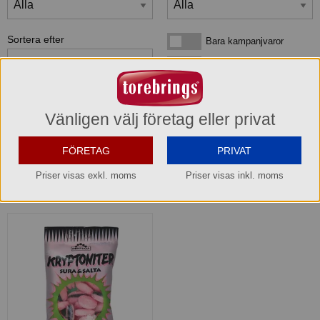
Sortera efter
Bara kampanjvaror
Bara kampanjvaror
Bara lagervaror
Bara lagervaror
Visa maxläge 1 vara/rad
Visa maxläge 1 vara/rad
Vänligen välj företag eller privat
Visa standardläge
Visa standardläge 2 varor/rad
FÖRETAG
PRIVAT
Priser visas exkl. moms
Priser visas inkl. moms
1
produkter
som matchar din sökning: