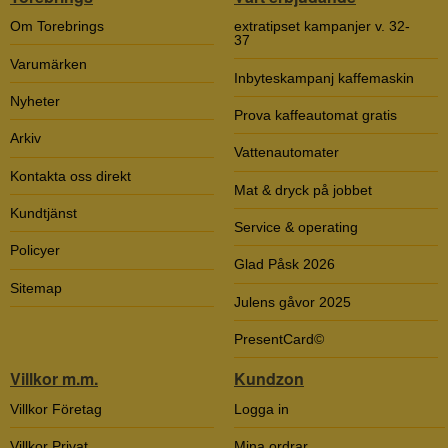
Om Torebrings
extratipset kampanjer v. 32-
37
Varumärken
Inbyteskampanj kaffemaskin
Nyheter
Prova kaffeautomat gratis
Arkiv
Vattenautomater
Kontakta oss direkt
Mat & dryck på jobbet
Kundtjänst
Service & operating
Policyer
Glad Påsk 2026
Sitemap
Julens gåvor 2025
PresentCard©
Villkor m.m.
Kundzon
Villkor Företag
Logga in
Villkor Privat
Mina ordrar