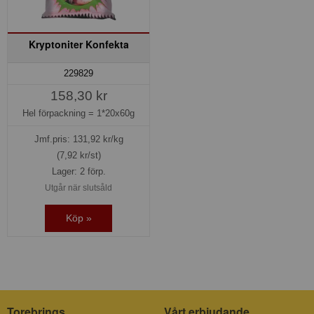
Kryptoniter Konfekta
229829
158,30 kr
Hel förpackning =
1*20x60g
Jmf.pris:
131,92
kr/kg
(7,92 kr/st)
Lager: 2 förp.
Utgår när slutsåld
Köp »
Torebrings
Vårt erbjudande