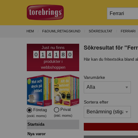
HEM
F&OUML;RETAGSKUND
SÖKRESULTAT
FERRARI
Sökresultat för "Fer
Just nu finns
0
1
4
1
8
0
Här kan du fritextsöka bland a
produkter i
webbshoppen
Varumärke
Sortera efter
Privat
Företag
(inkl. moms)
(exkl. moms)
Startsida
Nya varor