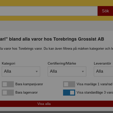
Sök
rari" bland alla varor hos Torebrings Grossist AB
lla varor hos Torebrings varor. Du kan även filtrera på märken kategorier och l
Kategori
Certifiering/Märke
Leverantör
Bara kampanjvaror
Visa maxläge 1 vara/rad
Bara kampanjvaror
Visa maxläge 1 vara/rad
Bara lagervaror
Visa standardläge
Bara lagervaror
Visa standardläge 3 varo