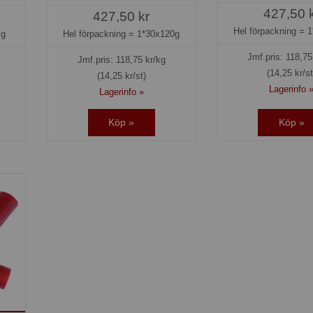
427,50 
427,50 kr
Hel förpackning =
1
kg
Hel förpackning =
1*30x120g
Jmf.pris:
118,75
Jmf.pris:
118,75
kr/kg
(14,25 kr/st
(14,25 kr/st)
Lagerinfo 
Lagerinfo »
Köp »
Köp »