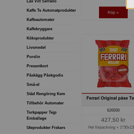
Lax Vilt Serrano
Kaffe Te Automatprodukter
Köp »
Kaffeautomater
Kaffebryggare
Köksprodukter
Livsmedel
Porslin
Presentkort
Påskägg Påskgodis
Små-el
Städ Rengöring Kem
Ferrari Original påse T
Tillbehör Automater
626500
Torkpapper Tejp
Emballage
427,50 kr
Hel förpackning =
1*30x1
Uteprodukter Fiskars