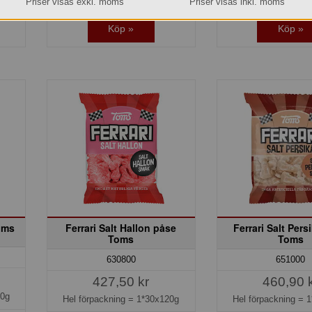
Priser visas exkl. moms
Priser visas inkl. moms
Köp »
Köp »
oms
Ferrari Salt Hallon påse
Ferrari Salt Pers
Toms
Toms
630800
651000
427,50 kr
460,90 
30g
Hel förpackning =
1*30x120g
Hel förpackning =
1