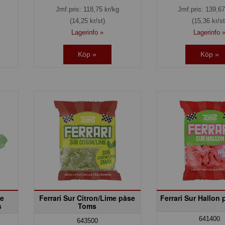
Jmf.pris:
118,75
kr/kg
Jmf.pris:
139,67
(14,25 kr/st)
(15,36 kr/st
Lagerinfo »
Lagerinfo 
Köp »
Köp »
me
Ferrari Sur Citron/Lime påse
Ferrari Sur Hallon
s
Toms
641400
643500