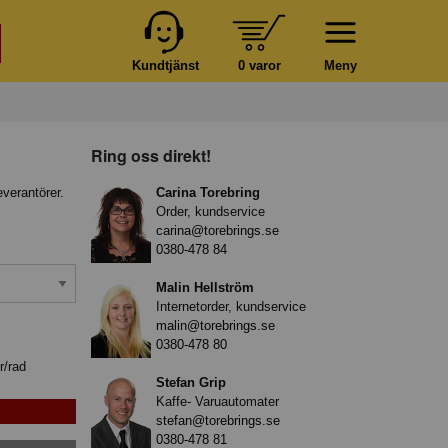
Kundtjänst
0 varor
Meny
Ring oss direkt!
everantörer.
Carina Torebring
Order, kundservice
carina@torebrings.se
0380-478 84
Malin Hellström
Internetorder, kundservice
malin@torebrings.se
0380-478 80
r/rad
Stefan Grip
Kaffe- Varuautomater
stefan@torebrings.se
0380-478 81