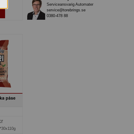
Serviceansvarig Automater
service@torebrings.se
0380-478 88
ika påse
kr
*30x110g