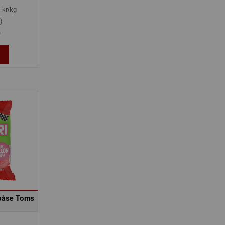
kr/kg
)
»
 påse Toms