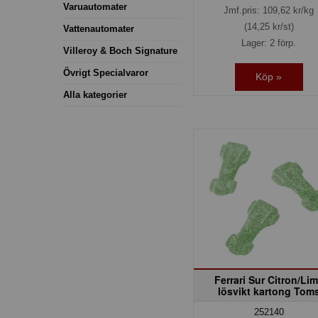
Varuautomater
Jmf.pris:
109,62
kr/kg
(14,25 kr/st)
Vattenautomater
Lager: 2 förp.
Villeroy & Boch Signature
Övrigt Specialvaror
Köp »
Alla kategorier
Ferrari Sur Citron/Li
lösvikt kartong Tom
252140