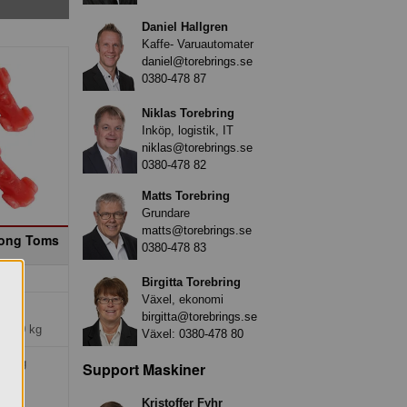
Daniel Hallgren
Kaffe- Varuautomater
daniel@torebrings.se
0380-478 87
Niklas Torebring
Inköp, logistik, IT
niklas@torebrings.se
0380-478 82
Matts Torebring
Grundare
matts@torebrings.se
rtong Toms
0380-478 83
Birgitta Torebring
Växel, ekonomi
kr
birgitta@torebrings.se
1*3,0 kg
Växel:
0380-478 80
kr/kg
Support Maskiner
p.
Kristoffer Fyhr