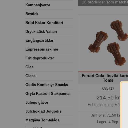
10
produkter
som matchar
Kampanjvaror
Bestick
Bröd Kakor Konditori
Dryck Läsk Vatten
Engångsartiklar
Espressomaskiner
Fritidsprodukter
Glas
Ferrari Cola lösvikt kar
Glass
Toms
Godis Konfektyr Snacks
695717
Gryta Kastrull Stekpanna
214,50 kr
Julens gåvor
Hel förpackning =
1*3 k
Julchoklad Julgodis
Jmf.pris:
71,50
kr/kg
Matgåva Tomtelåda
Lager: 4 förp.