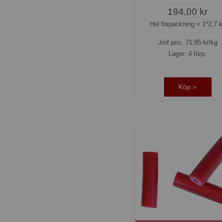
194,00 kr
Hel förpackning =
1*2,7 
Jmf.pris:
71,85
kr/kg
Lager: 4 förp.
Köp »