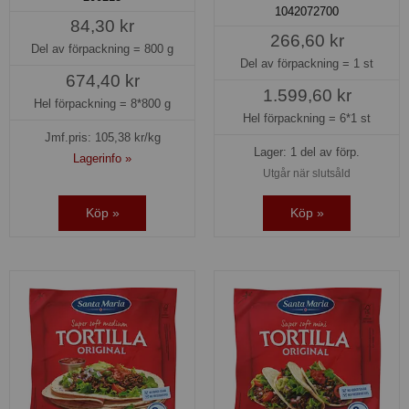
1042072700
84,30 kr
266,60 kr
Del av förpackning =
800 g
Del av förpackning =
1 st
674,40 kr
1.599,60 kr
Hel förpackning =
8*800 g
Hel förpackning =
6*1 st
Jmf.pris:
105,38
kr/kg
Lager: 1 del av förp.
Lagerinfo »
Utgår när slutsåld
Köp »
Köp »