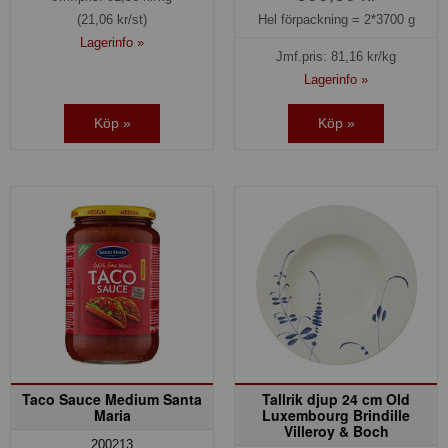
(21,06 kr/st)
Hel förpackning =
2*3700 g
Lagerinfo »
Jmf.pris:
81,16
kr/kg
Lagerinfo »
Köp »
Köp »
Taco Sauce Medium Santa
Tallrik djup 24 cm Old
Maria
Luxembourg Brindille
Villeroy & Boch
200213