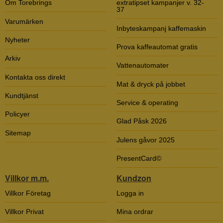
Om Torebrings
extratipset kampanjer v. 32-
37
Varumärken
Inbyteskampanj kaffemaskin
Nyheter
Prova kaffeautomat gratis
Arkiv
Vattenautomater
Kontakta oss direkt
Mat & dryck på jobbet
Kundtjänst
Service & operating
Policyer
Glad Påsk 2026
Sitemap
Julens gåvor 2025
PresentCard©
Villkor m.m.
Kundzon
Villkor Företag
Logga in
Villkor Privat
Mina ordrar