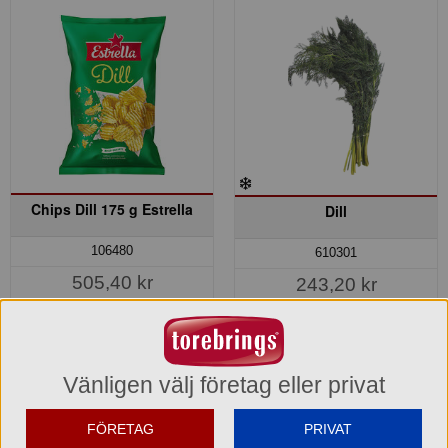
Chips Dill 175 g Estrella
Dill
106480
610301
505,40 kr
243,20 kr
Hel förpackning =
1*21x175g
Del av förpackning =
1 kg
972,80 kr
Jmf.pris:
106,96
kr/kg
(24,07 kr/st)
Hel förpackning =
4*1 kg
Vänligen välj företag eller privat
Lagerinfo »
Jmf.pris:
243,20
kr/kg
FÖRETAG
PRIVAT
Lagerinfo »