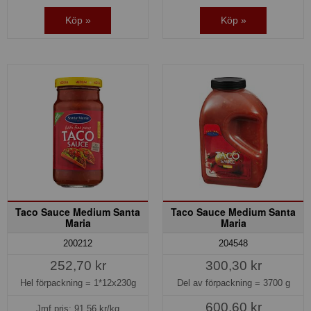
Köp »
Köp »
Taco Sauce Medium Santa
Taco Sauce Medium Santa
Maria
Maria
200212
204548
252,70 kr
300,30 kr
Hel förpackning =
1*12x230g
Del av förpackning =
3700 g
600,60 kr
Jmf.pris:
91,56
kr/kg