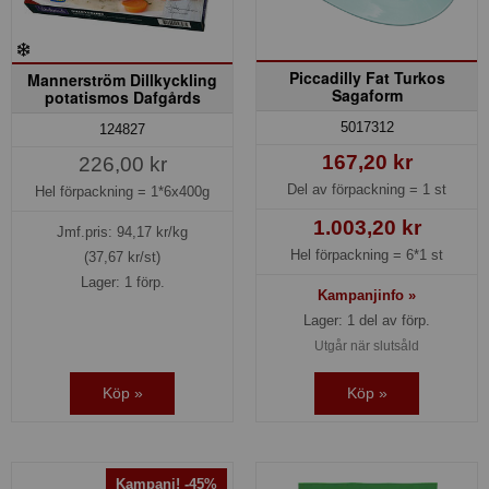
Piccadilly Fat Turkos
Mannerström Dillkyckling
Sagaform
potatismos Dafgårds
5017312
124827
167,20 kr
226,00 kr
Del av förpackning =
1 st
Hel förpackning =
1*6x400g
1.003,20 kr
Jmf.pris:
94,17
kr/kg
Hel förpackning =
6*1 st
(37,67 kr/st)
Lager: 1 förp.
Kampanjinfo »
Lager: 1 del av förp.
Utgår när slutsåld
Köp »
Köp »
Kampanj! -45%