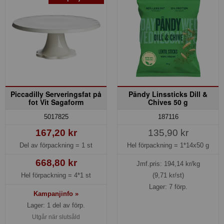
Piccadilly Serveringsfat på
Pändy Linssticks Dill &
fot Vit Sagaform
Chives 50 g
5017825
187116
167,20 kr
135,90 kr
Del av förpackning =
1 st
Hel förpackning =
1*14x50 g
668,80 kr
Jmf.pris:
194,14
kr/kg
Hel förpackning =
4*1 st
(9,71 kr/st)
Lager: 7 förp.
Kampanjinfo »
Lager: 1 del av förp.
Utgår när slutsåld