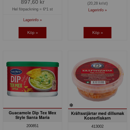
897,60 kr
(20,28 kr/st)
Hel förpackning =
6*1 st
Lagerinfo »
Lagerinfo »
Köp »
Köp »
Guacamole Dip Tex Mex
Kräftsstjärtar med dillsmak
Style Santa Maria
Kosterfiskarn
200851
413002