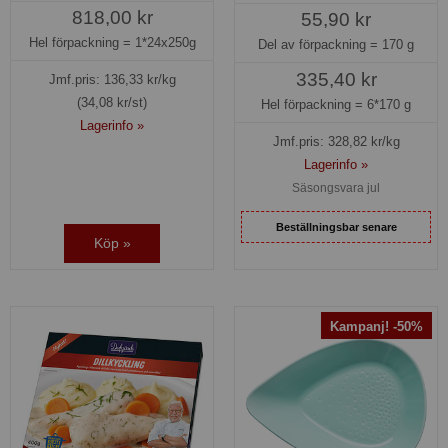
818,00 kr
55,90 kr
Hel förpackning =
1*24x250g
Del av förpackning =
170 g
335,40 kr
Jmf.pris:
136,33
kr/kg
(34,08 kr/st)
Hel förpackning =
6*170 g
Lagerinfo »
Jmf.pris:
328,82
kr/kg
Lagerinfo »
Säsongsvara jul
Beställningsbar senare
Köp »
Kampanj! -50%