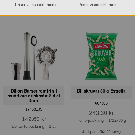
Priser visas exkl. moms
Priser visas inkl. moms
Köp »
Köp »
Dillon Barset rostfri sil
Dillskruvar 80 g Estrella
muddlare drinkmått 2-4 cl
Dorre
667303
17458135
243,30 kr
149,60 kr
Hel förpackning =
1*12x80 g
Del av förpackning =
1 st
Jmf.pris:
253,44
kr/kg