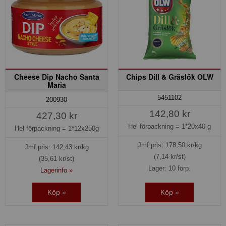
Cheese Dip Nacho Santa
Chips Dill & Gräslök OLW
Maria
5451102
200930
142,80 kr
427,30 kr
Hel förpackning =
1*20x40 g
Hel förpackning =
1*12x250g
Jmf.pris:
178,50
kr/kg
Jmf.pris:
142,43
kr/kg
(7,14 kr/st)
(35,61 kr/st)
Lager: 10 förp.
Lagerinfo »
Köp »
Köp »