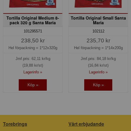
Tortilla Original Medium 8-
Tortilla Original Small Santa
pack 320 g Santa Maria
Maria
101295571
102112
238,50 kr
235,70 kr
Hel förpackning =
1*12x320g
Hel förpackning =
1*14x200g
Jmf.pris:
62,11
kr/kg
Jmf.pris:
84,18
kr/kg
(19,88 kr/st)
(16,84 kr/st)
Lagerinfo »
Lagerinfo »
Köp »
Köp »
Torebrings
Vårt erbjudande