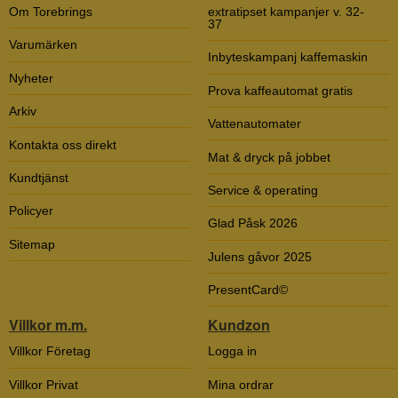
Om Torebrings
extratipset kampanjer v. 32-
37
Varumärken
Inbyteskampanj kaffemaskin
Nyheter
Prova kaffeautomat gratis
Arkiv
Vattenautomater
Kontakta oss direkt
Mat & dryck på jobbet
Kundtjänst
Service & operating
Policyer
Glad Påsk 2026
Sitemap
Julens gåvor 2025
PresentCard©
Villkor m.m.
Kundzon
Villkor Företag
Logga in
Villkor Privat
Mina ordrar