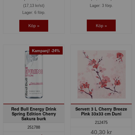
(17,13 kr/st)
Lager: 3 förp.
Lager: 6 förp.
Köp »
Köp »
Kampanj! -24%
Red Bull Energy Drink
Servett 3 L Cherry Breeze
Spring Edition Cherry
Pink 33x33 cm Duni
Sakura burk
212475
251788
40,30 kr