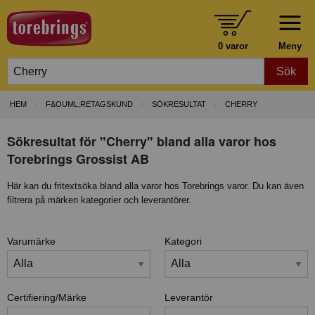
0 varor
Meny
Sök
HEM
F&OUML;RETAGSKUND
SÖKRESULTAT
CHERRY
Sökresultat för "Cherry" bland alla varor hos
Torebrings Grossist AB
Här kan du fritextsöka bland alla varor hos Torebrings varor. Du kan även
filtrera på märken kategorier och leverantörer.
Varumärke
Kategori
Certifiering/Märke
Leverantör