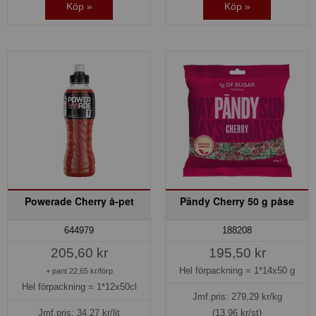
Köp »
Köp »
Powerade Cherry å-pet
Pändy Cherry 50 g påse
644979
188208
205,60 kr
195,50 kr
Hel förpackning =
1*14x50 g
+ pant 22,65 kr/förp
Hel förpackning =
1*12x50cl
Jmf.pris:
279,29
kr/kg
Jmf.pris:
34,27
kr/lit
(13,96 kr/st)