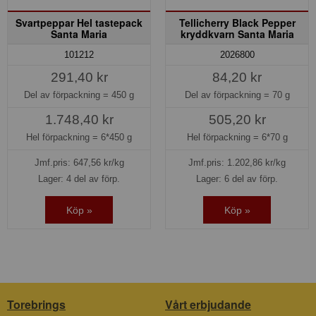
Svartpeppar Hel tastepack
Tellicherry Black Pepper
Santa Maria
kryddkvarn Santa Maria
101212
2026800
291,40 kr
84,20 kr
Del av förpackning =
450 g
Del av förpackning =
70 g
1.748,40 kr
505,20 kr
Hel förpackning =
6*450 g
Hel förpackning =
6*70 g
Jmf.pris:
647,56
kr/kg
Jmf.pris:
1.202,86
kr/kg
Lager: 4 del av förp.
Lager: 6 del av förp.
Köp »
Köp »
Torebrings
Vårt erbjudande