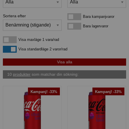
Sortera efter
Bara kampanjvaror
Bara kampanjvaror
Bara lagervaror
Bara lagervaror
Visa maxläge 1 vara/rad
Visa maxläge 1 vara/rad
Visa standardläge
Visa standardläge 2 varor/rad
10
produkter
som matchar din sökning:
Kampanj! -33%
Kampanj! -33%