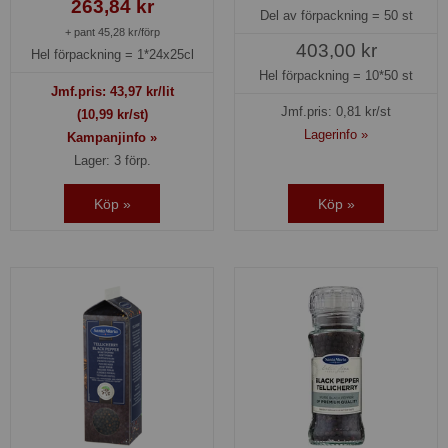
263,84 kr
Del av förpackning =
50 st
+ pant 45,28 kr/förp
403,00 kr
Hel förpackning =
1*24x25cl
Hel förpackning =
10*50 st
Jmf.pris:
43,97
kr/lit
Jmf.pris:
0,81
kr/st
(10,99 kr/st)
Lagerinfo »
Kampanjinfo »
Lager: 3 förp.
Köp »
Köp »