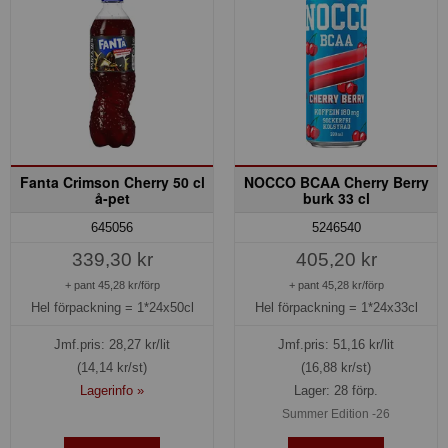
Fanta Crimson Cherry 50 cl
NOCCO BCAA Cherry Berry
å-pet
burk 33 cl
645056
5246540
339,30 kr
405,20 kr
+ pant 45,28 kr/förp
+ pant 45,28 kr/förp
Hel förpackning =
1*24x50cl
Hel förpackning =
1*24x33cl
Jmf.pris:
28,27
kr/lit
Jmf.pris:
51,16
kr/lit
(14,14 kr/st)
(16,88 kr/st)
Lagerinfo »
Lager: 28 förp.
Summer Edition -26