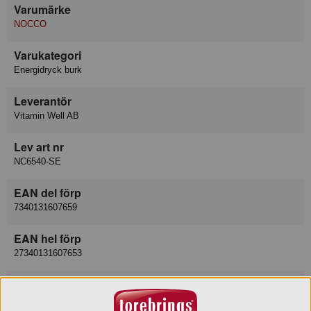
Varumärke
NOCCO
Varukategori
Energidryck burk
Leverantör
Vitamin Well AB
Lev art nr
NC6540-SE
EAN del förp
7340131607659
EAN hel förp
27340131607653
EAN hel pall
57340131607654