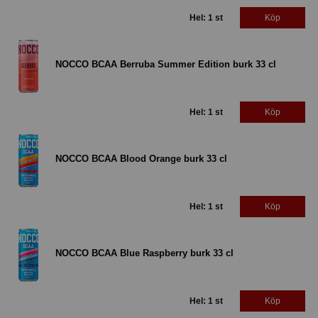
Hel: 1 st
Köp
NOCCO BCAA Berruba Summer Edition burk 33 cl
Hel: 1 st
Köp
NOCCO BCAA Blood Orange burk 33 cl
Hel: 1 st
Köp
NOCCO BCAA Blue Raspberry burk 33 cl
Hel: 1 st
Köp