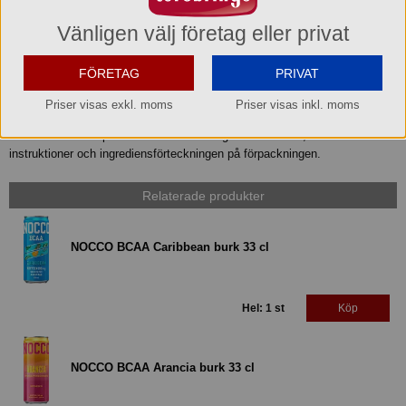
Bruttovikt
Vänligen välj företag eller privat
8.4 kg/förp
FÖRETAG
PRIVAT
Volym
0.012 m3/st
Priser visas exkl. moms
Priser visas inkl. moms
Produktfakta och produktsammansättningen kan ändras, läs därför alltid
instruktioner och ingrediensförteckningen på förpackningen.
Relaterade produkter
NOCCO BCAA Caribbean burk 33 cl
Hel: 1 st
Köp
NOCCO BCAA Arancia burk 33 cl