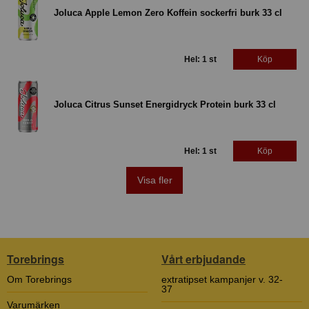
Joluca Apple Lemon Zero Koffein sockerfri burk 33 cl
Hel: 1 st
Köp
Joluca Citrus Sunset Energidryck Protein burk 33 cl
Hel: 1 st
Köp
Visa fler
Torebrings
Vårt erbjudande
Om Torebrings
extratipset kampanjer v. 32-
37
Varumärken