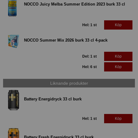
NOCCO Juicy Melba Summer Edition 2023 burk 33 cl
Hel: 1 st
Köp
NOCCO Summer Mix 2026 burk 33 cl 4-pack
Del: 1 st
Köp
Hel: 6 st
Köp
Liknande produkter
Battery Energidryck 33 cl burk
Hel: 1 st
Köp
Battery Fresh Energidryck 33 cl burk