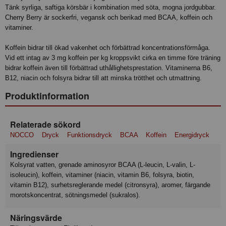
Tänk syrliga, saftiga körsbär i kombination med söta, mogna jordgubbar.
Cherry Berry är sockerfri, vegansk och berikad med BCAA, koffein och
vitaminer.
Koffein bidrar till ökad vakenhet och förbättrad koncentrationsförmåga.
Vid ett intag av 3 mg koffein per kg kroppsvikt cirka en timme före träning
bidrar koffein även till förbättrad uthållighetsprestation. Vitaminerna B6,
B12, niacin och folsyra bidrar till att minska trötthet och utmattning.
Produktinformation
Relaterade sökord
NOCCO
Dryck
Funktionsdryck
BCAA
Koffein
Energidryck
Ingredienser
Kolsyrat vatten, grenade aminosyror BCAA (L-leucin, L-valin, L-
isoleucin), koffein, vitaminer (niacin, vitamin B6, folsyra, biotin,
vitamin B12), surhetsreglerande medel (citronsyra), aromer, färgande
morotskoncentrat, sötningsmedel (sukralos).
Näringsvärde