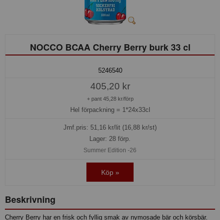
NOCCO BCAA Cherry Berry burk 33 cl
5246540
405,20 kr
+ pant 45,28 kr/förp
Hel förpackning =
1*24x33cl
Jmf.pris:
51,16
kr/lit (16,88 kr/st)
Lager: 28 förp.
Summer Edition -26
Köp »
Beskrivning
Cherry Berry har en frisk och fyllig smak av nymosade bär och körsbär.