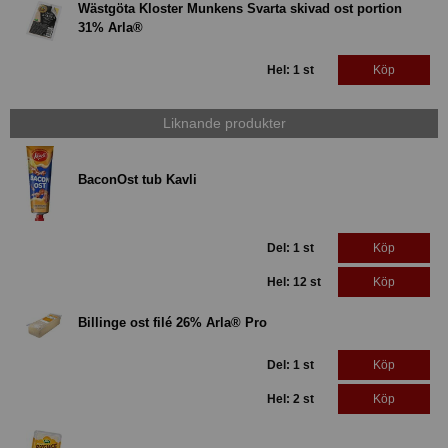
Wästgöta Kloster Munkens Svarta skivad ost portion
31% Arla®
Hel: 1 st
Köp
Liknande produkter
BaconOst tub Kavli
Del: 1 st
Köp
Hel: 12 st
Köp
Billinge ost filé 26% Arla® Pro
Del: 1 st
Köp
Hel: 2 st
Köp