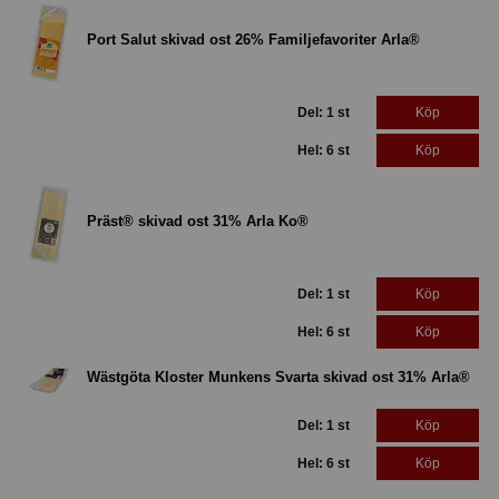
Port Salut skivad ost 26% Familjefavoriter Arla®
Del: 1 st
Köp
Hel: 6 st
Köp
Präst® skivad ost 31% Arla Ko®
Del: 1 st
Köp
Hel: 6 st
Köp
Wästgöta Kloster Munkens Svarta skivad ost 31% Arla®
Del: 1 st
Köp
Hel: 6 st
Köp