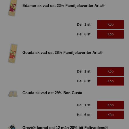
Edamer skivad ost 23% Familjefavoriter Arla®
Del: 1 st
Köp
Hel: 6 st
Köp
Gouda skivad ost 28% Familjefavoriter Arla®
Del: 1 st
Köp
Hel: 6 st
Köp
Gouda skivad ost 29% Bon Gusta
Del: 1 st
Köp
Hel: 6 st
Köp
Grevé® lagrad ost 12 mån 28% bit Falbygdens®