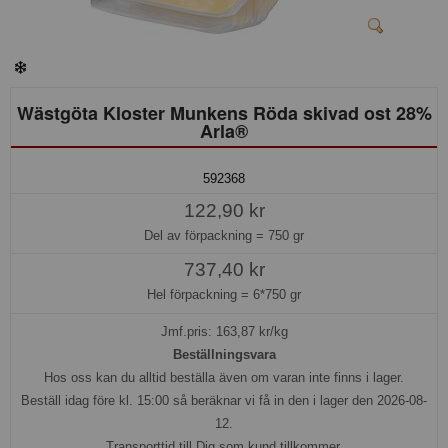
Wästgöta Kloster Munkens Röda skivad ost 28%
Arla®
592368
122,90 kr
Del av förpackning =
750 gr
737,40 kr
Hel förpackning =
6*750 gr
Jmf.pris:
163,87
kr/kg
Beställningsvara
Hos oss kan du alltid beställa även om varan inte finns i lager.
Beställ idag före kl. 15:00 så beräknar vi få in den i lager den 2026-08-
12.
Transporttid till Dig som kund tillkommer.