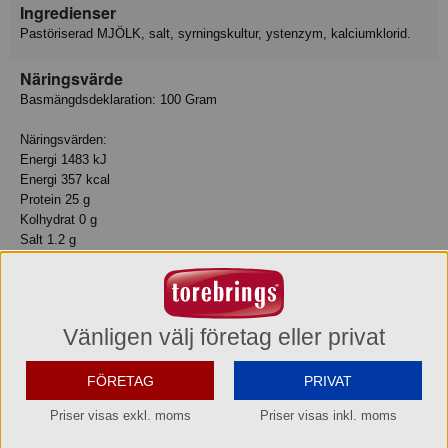
Ingredienser
Pastöriserad MJÖLK, salt, syrningskultur, ystenzym, kalciumklorid.
Näringsvärde
Basmängdsdeklaration: 100 Gram
Näringsvärden:
Energi 1483 kJ
Energi 357 kcal
Protein 25 g
Kolhydrat 0 g
Salt 1.2 g
- Varav mättat fett 18 g
- Varav sockerarter 0 g
Fett 28 g
Vitamin B12 VITB12 60
Vänligen välj företag eller privat
Kalcium CA 95
FÖRETAG
PRIVAT
Allergiinfo
Innehåller: Mjölk
Priser visas exkl. moms
Priser visas inkl. moms
Innehåller: