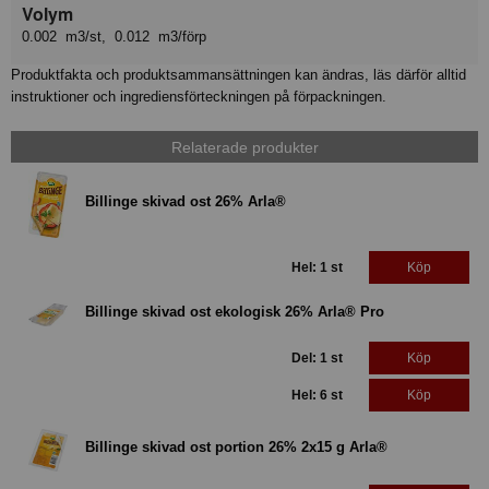
Volym
0.002 m3/st, 0.012 m3/förp
Produktfakta och produktsammansättningen kan ändras, läs därför alltid
instruktioner och ingrediensförteckningen på förpackningen.
Relaterade produkter
Billinge skivad ost 26% Arla®
Hel: 1 st
Köp
Billinge skivad ost ekologisk 26% Arla® Pro
Del: 1 st
Köp
Hel: 6 st
Köp
Billinge skivad ost portion 26% 2x15 g Arla®