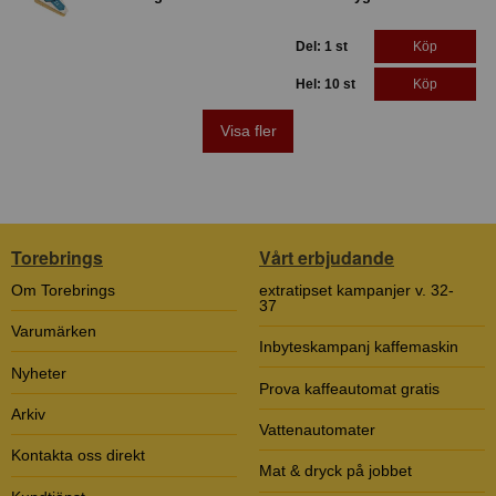
Del: 1 st
Köp
Hel: 10 st
Köp
Visa fler
Torebrings
Vårt erbjudande
Om Torebrings
extratipset kampanjer v. 32-
37
Varumärken
Inbyteskampanj kaffemaskin
Nyheter
Prova kaffeautomat gratis
Arkiv
Vattenautomater
Kontakta oss direkt
Mat & dryck på jobbet