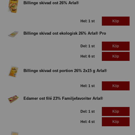
Billinge skivad ost 26% Arla®
Hel: 1 st
Köp
Billinge skivad ost ekologisk 26% Arla® Pro
Del: 1 st
Köp
Hel: 6 st
Köp
Billinge skivad ost portion 26% 2x15 g Arla®
Hel: 1 st
Köp
Edamer ost filé 23% Familjefavoriter Arla®
Del: 1 st
Köp
Hel: 4 st
Köp