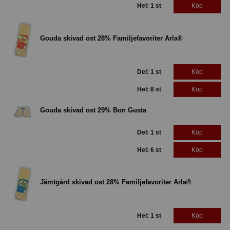
Hel: 1 st
Köp
Gouda skivad ost 28% Familjefavoriter Arla®
Del: 1 st
Köp
Hel: 6 st
Köp
Gouda skivad ost 29% Bon Gusta
Del: 1 st
Köp
Hel: 6 st
Köp
Jämtgård skivad ost 28% Familjefavoriter Arla®
Hel: 1 st
Köp