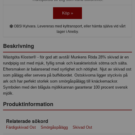
Köp »
OBS! Kylvara. Levereras med kyltransport, eller hämta själva vid vårt
lager i Aneby.
Beskrivning
Wästgöta Kloster® - för god att avstå! Munkens Röda 28% skivad är en
rundpipig ost med mjuk, fyllig smak och karakteristisk sötma och sälta.
Eftersmaken är balanserad med syrlighet och nötighet. Njut av skivad ost
som pålägg eller servera på buffébordet. Ostskivorna ligger styckvis på
ark och har perfekt storlek som smörgåspålägg till knäckemackor.
Symbolen med den blågula mjölkkannan garanterar 100 procent svensk
mjölk.
Produktinformation
Relaterade sökord
Färdigskivad Ost
Smörgåspålägg
Skivad Ost