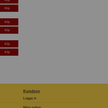
Köp
Köp
Köp
Köp
Köp
Kundzon
Logga in
Mina ordrar