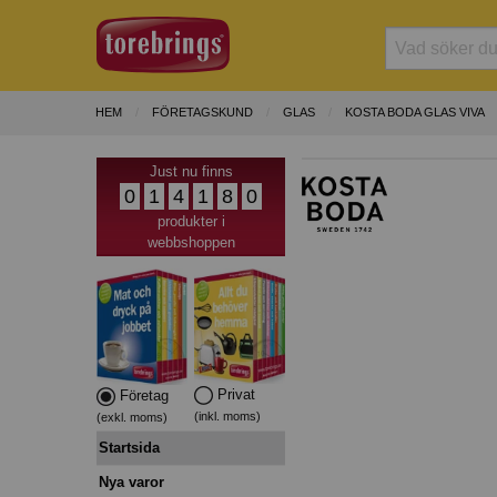
HEM
FÖRETAGSKUND
GLAS
KOSTA BODA GLAS VIVA
Just nu finns
0
1
4
1
8
0
produkter i
webbshoppen
Privat
Företag
(inkl. moms)
(exkl. moms)
Startsida
Nya varor