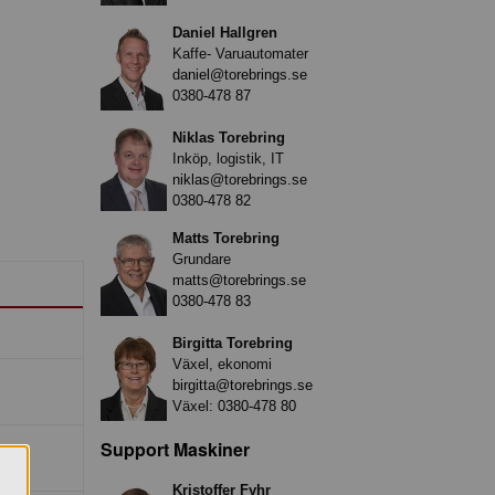
Daniel Hallgren
Kaffe- Varuautomater
daniel@torebrings.se
0380-478 87
Niklas Torebring
Inköp, logistik, IT
niklas@torebrings.se
0380-478 82
Matts Torebring
Grundare
matts@torebrings.se
0380-478 83
Birgitta Torebring
Växel, ekonomi
birgitta@torebrings.se
Växel:
0380-478 80
Support Maskiner
Kristoffer Fyhr