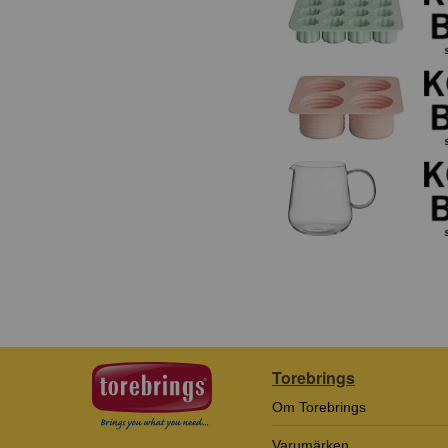
Torebrings
Om Torebrings
Varumärken