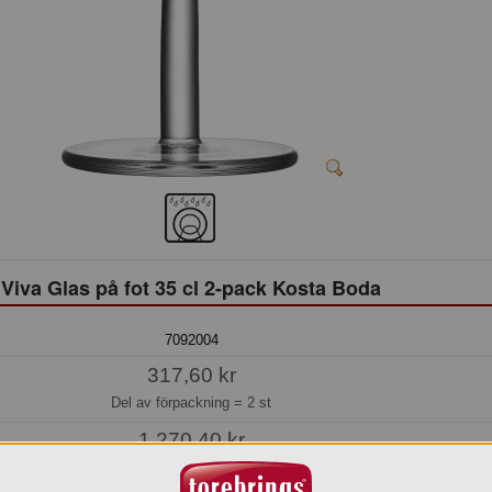
Viva Glas på fot 35 cl 2-pack Kosta Boda
7092004
317,60 kr
Del av förpackning =
2 st
1.270,40 kr
Hel förpackning =
4*2 st