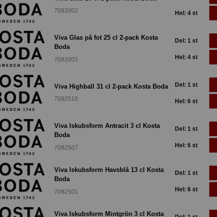
7092002
Hel: 4 st
Viva Glas på fot 25 cl 2-pack Kosta
Del: 1 st
Boda
Hel: 4 st
7092003
Del: 1 st
Viva Highball 31 cl 2-pack Kosta Boda
7092510
Hel: 6 st
Viva Iskubsform Antracit 3 cl Kosta
Del: 1 st
Boda
Hel: 6 st
7092507
Viva Iskubsform Havsblå 13 cl Kosta
Del: 1 st
Boda
Hel: 6 st
7092501
Viva Iskubsform Mintgrön 3 cl Kosta
Del: 1 st