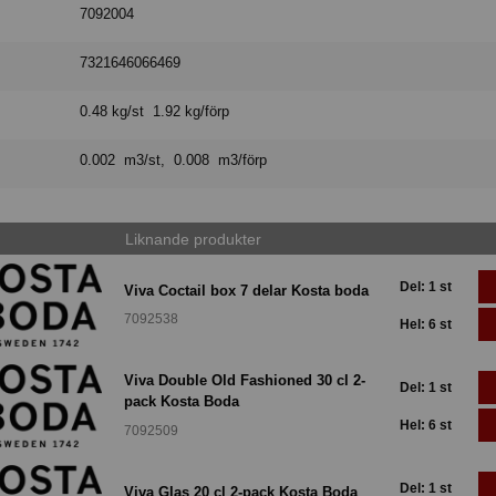
7092004
7321646066469
0.48 kg/st 1.92 kg/förp
0.002 m3/st, 0.008 m3/förp
Liknande produkter
Del: 1 st
Viva Coctail box 7 delar Kosta boda
7092538
Hel: 6 st
Viva Double Old Fashioned 30 cl 2-
Del: 1 st
pack Kosta Boda
Hel: 6 st
7092509
Del: 1 st
Viva Glas 20 cl 2-pack Kosta Boda