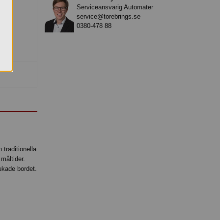
Serviceansvarig Automater
service@torebrings.se
0380-478 88
traditionella
måltider.
ukade bordet.