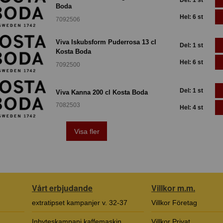
Boda
Hel: 6 st
7092506
Viva Iskubsform Puderrosa 13 cl
Del: 1 st
Kosta Boda
Hel: 6 st
7092500
Del: 1 st
Viva Kanna 200 cl Kosta Boda
7082503
Hel: 4 st
Visa fler
Vårt erbjudande
Villkor m.m.
extratipset kampanjer v. 32-37
Villkor Företag
Inbyteskampanj kaffemaskin
Villkor Privat