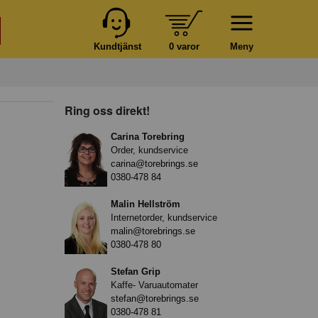
Kundtjänst
0 varor
Meny
Ring oss direkt!
Carina Torebring
Order, kundservice
carina@torebrings.se
0380-478 84
Malin Hellström
Internetorder, kundservice
malin@torebrings.se
0380-478 80
Stefan Grip
Kaffe- Varuautomater
stefan@torebrings.se
0380-478 81