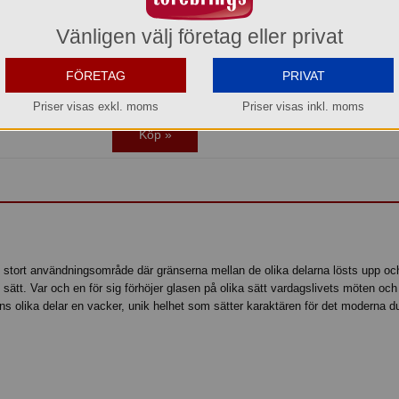
Jmf.pris:
158,80
kr/st
Vänligen välj företag eller privat
Beställningsvara
os oss kan du alltid beställa även om varan inte finns i lager.
l idag före kl. 15:00 så beräknar vi få in den i lager den 2026-08-13.
FÖRETAG
PRIVAT
Transporttid till Dig som kund tillkommer.
Priser visas exkl. moms
Priser visas inkl. moms
Köp »
 stort användningsområde där gränserna mellan de olika delarna lösts upp och 
sätt. Var och en för sig förhöjer glasen på olika sätt vardagslivets möten och 
ns olika delar en vacker, unik helhet som sätter karaktären för det moderna d