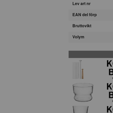
Lev art nr
EAN del förp
Bruttovikt
Volym