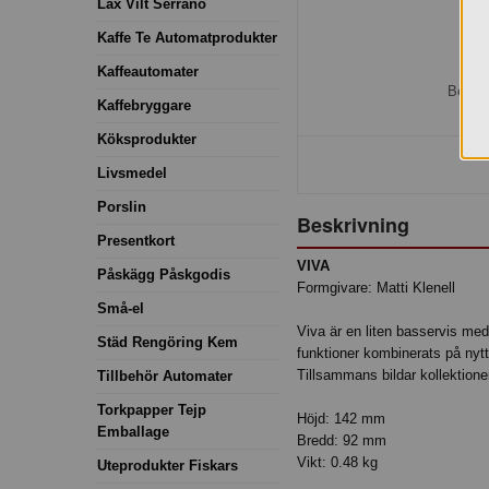
Lax Vilt Serrano
Kaffe Te Automatprodukter
H
Kaffeautomater
Bestäl
Kaffebryggare
Köksprodukter
Livsmedel
Porslin
Beskrivning
Presentkort
VIVA
Påskägg Påskgodis
Formgivare: Matti Klenell
Små-el
Viva är en liten basservis med
Städ Rengöring Kem
funktioner kombinerats på nytt 
Tillsammans bildar kollektione
Tillbehör Automater
Torkpapper Tejp
Höjd: 142 mm
Emballage
Bredd: 92 mm
Vikt: 0.48 kg
Uteprodukter Fiskars