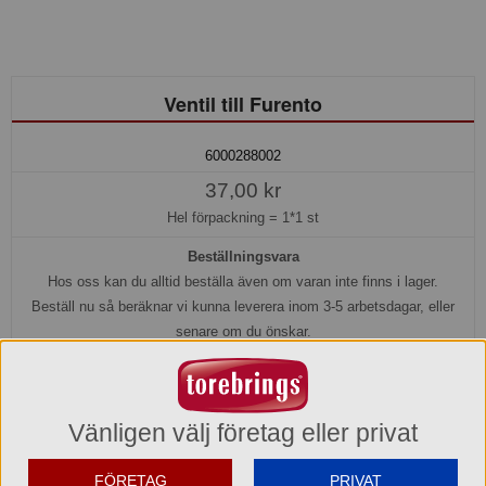
Ventil till Furento
6000288002
37,00 kr
Hel förpackning =
1*1 st
Beställningsvara
Hos oss kan du alltid beställa även om varan inte finns i lager.
Beställ nu så beräknar vi kunna leverera inom 3-5 arbetsdagar, eller
senare om du önskar.
Köp »
Vänligen välj företag eller privat
Produktinformation
FÖRETAG
PRIVAT