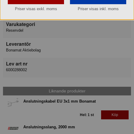
Varumärke
Priser visas exkl. moms
Priser visas inkl. moms
Bonamat Bravilor
Varukategori
Reservdel
Leverantör
Bonamat Aktiebolag
Lev art nr
6000288002
Liknande produkter
Anslutningskabel EU 3x1 mm Bonamat
Hel: 1 st
Köp
Anslutningsslang, 2000 mm