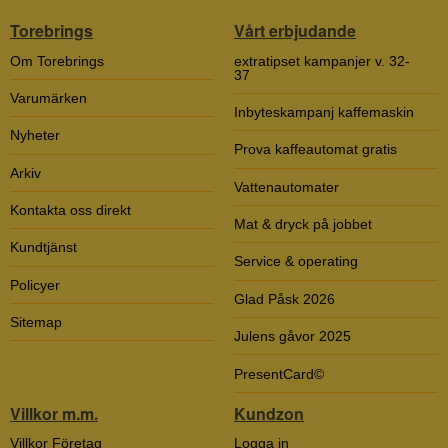
Torebrings
Vårt erbjudande
Om Torebrings
extratipset kampanjer v. 32-
37
Varumärken
Inbyteskampanj kaffemaskin
Nyheter
Prova kaffeautomat gratis
Arkiv
Vattenautomater
Kontakta oss direkt
Mat & dryck på jobbet
Kundtjänst
Service & operating
Policyer
Glad Påsk 2026
Sitemap
Julens gåvor 2025
PresentCard©
Villkor m.m.
Kundzon
Villkor Företag
Logga in